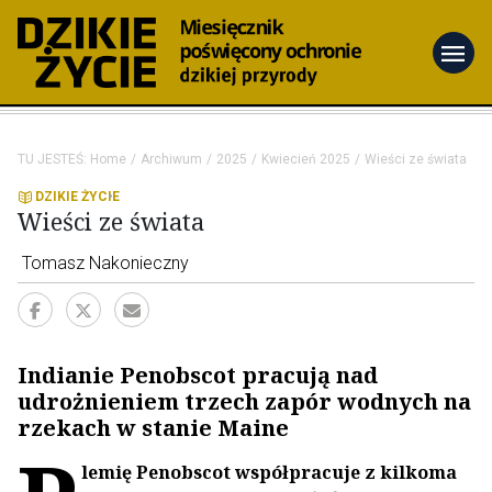
menu
TU JESTEŚ:
Home
Archiwum
2025
Kwiecień 2025
Wieści ze świata
DZIKIE ŻYCIE
Wieści ze świata
Tomasz Nakonieczny
Indianie Penobscot pracują nad
udrożnieniem trzech zapór wodnych na
rzekach w stanie Maine
lemię Penobscot współpracuje z kilkoma