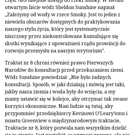
część GIG obejmie dostęp do rzeki Smoky. W swoim
otwartym liście wódz Sheldon Sunshine napisał:
„Zależymy od wody w rzece Smoky. Jest to jeden z
niewielu obszarów dostępnych do praktykowania
naszego stylu życia, który jest systematycznie
niszczony przez niekontrolowane kumulujące się
skutki wynikające z upoważnień rządu prowincji do
rozwoju przemysłu na naszym terytorium”.
Traktat nr 8 chroni również prawo Pierwszych
Narodów do konsultacji przed przekazaniem ziemi.
Wódz Sunshine powiedział: „Nie było żadnych
konsultacji. Sposób, w jaki działają i mówią jest taki,
jakby nasza ziemia i woda były do wzięcia, a my
mamy ustawić się w kolejce, aby otrzymać tak zwane
korzyści ekonomiczne. Nasi ludzie są tutaj, aby
przypomnieć przedsiębiorcy Kevinowi O’Leary’emu i
miastu Greenview o międzynarodowym traktacie,
Traktacie nr 8, który pozwala nam wszystkim dzielić