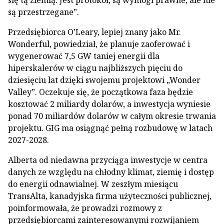
się tą ziemią. Jest protokół, są wymogi prawne, ale nie
są przestrzegane”.
Przedsiębiorca O’Leary, lepiej znany jako Mr.
Wonderful, powiedział, że planuje zaoferować i
wygenerować 7,5 GW taniej energii dla
hiperskalerów w ciągu najbliższych pięciu do
dziesięciu lat dzięki swojemu projektowi „Wonder
Valley”. Oczekuje się, że początkowa faza będzie
kosztować 2 miliardy dolarów, a inwestycja wyniesie
ponad 70 miliardów dolarów w całym okresie trwania
projektu. GIG ma osiągnąć pełną rozbudowę w latach
2027-2028.
Alberta od niedawna przyciąga inwestycje w centra
danych ze względu na chłodny klimat, ziemię i dostęp
do energii odnawialnej. W zeszłym miesiącu
TransAlta, kanadyjska firma użyteczności publicznej,
poinformowała, że prowadzi rozmowy z
przedsiębiorcami zainteresowanymi rozwijaniem