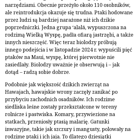
narzędziami. Obecnie przeżyło około 110 osobników,
ale reintrodukcja okazuje się trudna. Ptaki hodowane
przez ludzi są bardziej narażone niż ich dzikie
poprzedniczki. Jedna grupa ʻalalā, wypuszczona na
rodzimą Wielką Wyspę, padła ofiarą jastrzębi, a także
innych nieszczęść. Więc teraz biolodzy próbują
innego podejścia i w listopadzie 2024 r. wypuścili pięć
ptaków na Maui, wyspę, której pierwotnie nie
zasiedlały. Biolodzy uważnie je obserwują i – jak
dotąd – radzą sobie dobrze.
Podobnie jak większość dzikich zwierząt na
Hawajach, hawajskie wrony zaczęły zanikać po
przybyciu zachodnich osadników. Ich rodzime
siedliska leśne zostały przekształcone w tereny
rolnicze i pastwiska. Komary, przywiezione na
statkach, przeniosły ptasią malarię. Gatunki
inwazyjne, takie jak szczury i mangusty, polowały na
rodzime ptaki i ich jaja. To dlatego dziesiątki