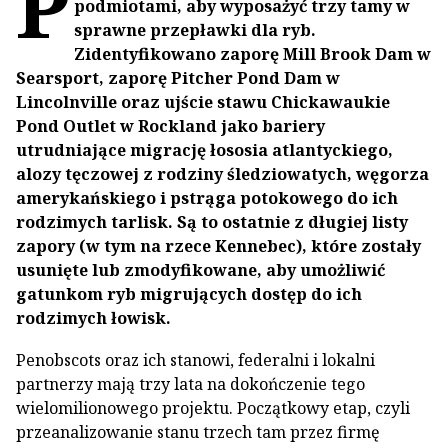
P
podmiotami, aby wyposażyć trzy tamy w
sprawne przepławki dla ryb.
Zidentyfikowano zaporę Mill Brook Dam w
Searsport, zaporę Pitcher Pond Dam w
Lincolnville oraz ujście stawu Chickawaukie
Pond Outlet w Rockland jako bariery
utrudniające migrację łososia atlantyckiego,
alozy tęczowej z rodziny śledziowatych, węgorza
amerykańskiego i pstrąga potokowego do ich
rodzimych tarlisk. Są to ostatnie z długiej listy
zapory (w tym na rzece Kennebec), które zostały
usunięte lub zmodyfikowane, aby umożliwić
gatunkom ryb migrujących dostęp do ich
rodzimych łowisk.
Penobscots oraz ich stanowi, federalni i lokalni
partnerzy mają trzy lata na dokończenie tego
wielomilionowego projektu. Początkowy etap, czyli
przeanalizowanie stanu trzech tam przez firmę