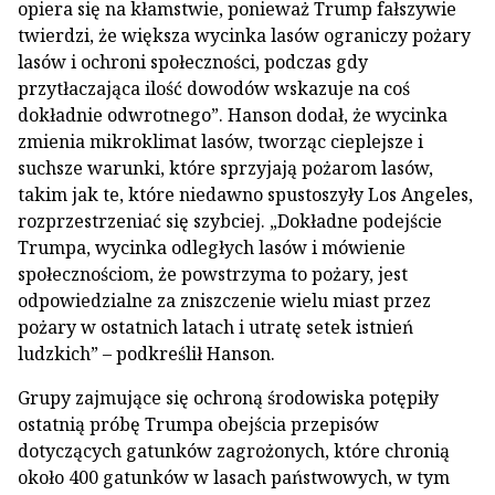
opiera się na kłamstwie, ponieważ Trump fałszywie
twierdzi, że większa wycinka lasów ograniczy pożary
lasów i ochroni społeczności, podczas gdy
przytłaczająca ilość dowodów wskazuje na coś
dokładnie odwrotnego”. Hanson dodał, że wycinka
zmienia mikroklimat lasów, tworząc cieplejsze i
suchsze warunki, które sprzyjają pożarom lasów,
takim jak te, które niedawno spustoszyły Los Angeles,
rozprzestrzeniać się szybciej. „Dokładne podejście
Trumpa, wycinka odległych lasów i mówienie
społecznościom, że powstrzyma to pożary, jest
odpowiedzialne za zniszczenie wielu miast przez
pożary w ostatnich latach i utratę setek istnień
ludzkich” – podkreślił Hanson.
Grupy zajmujące się ochroną środowiska potępiły
ostatnią próbę Trumpa obejścia przepisów
dotyczących gatunków zagrożonych, które chronią
około 400 gatunków w lasach państwowych, w tym