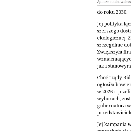
Apacze nadal walczą
do roku 2030.
Jej polityka ł
szerszego dost
ekologicznej. 
szczególnie do
Zwiększyła fin
wzmacniającyc
jak i stanowym
Choć rządy Bide
ogłosiła bowi
w 2026 r. Jeże
wyborach, zos
gubernatora w
przedstawicie
Jej kampania 