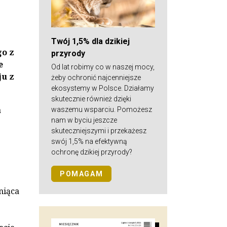
Twój 1,5% dla dzikiej
go z
przyrody
e
Od lat robimy co w naszej mocy,
u z
żeby ochronić najcenniejsze
ekosystemy w Polsce. Działamy
skutecznie również dzięki
a
waszemu wsparciu. Pomożesz
nam w byciu jeszcze
skuteczniejszymi i przekażesz
swój 1,5% na efektywną
ochronę dzikiej przyrody?
POMAGAM
niąca