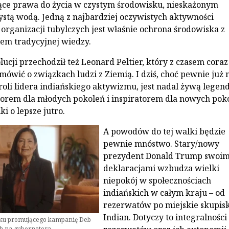
ące prawa do życia w czystym środowisku, nieskażonym
ystą wodą. Jedną z najbardziej oczywistych aktywności
organizacji tubylczych jest właśnie ochrona środowiska z
em tradycyjnej wiedzy.
ucji przechodził też Leonard Peltier, który z czasem coraz
 mówić o związkach ludzi z Ziemią. I dziś, choć pewnie już 
roli lidera indiańskiego aktywizmu, jest nadal żywą legend
orem dla młodych pokoleń i inspiratorem dla nowych pok
ki o lepsze jutro.
A powodów do tej walki będzie
pewnie mnóstwo. Stary/nowy
prezydent Donald Trump swoim
deklaracjami wzbudza wielki
niepokój w społecznościach
indiańskich w całym kraju – od
rezerwatów po miejskie skupis
Indian. Dotyczy to integralności
ysku promującego kampanię Deb
h na gubernatora