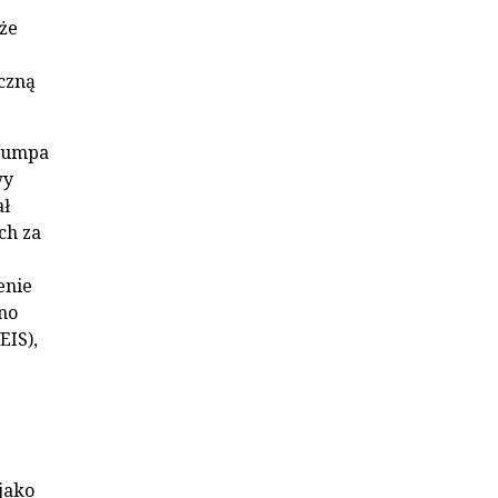
kże
iczną
Trumpa
wy
ał
ch za
enie
no
EIS),
jako