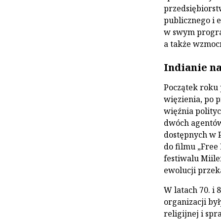
przedsiębiorst
publicznego i e
w swym progra
a także wzmocn
Indianie n
Początek roku 
więzienia, po 
więźnia polity
dwóch agentów 
dostępnych w P
do filmu „Free
festiwalu Miil
ewolucji przek
W latach 70. i
organizacji by
religijnej i sp