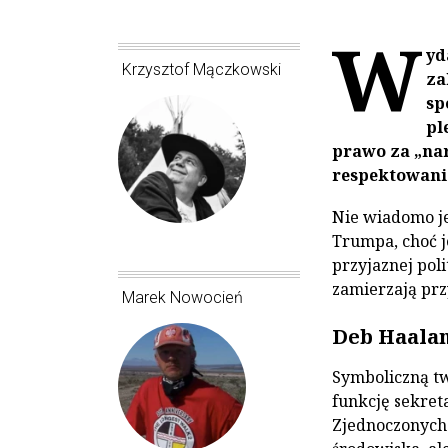
W
yd
Krzysztof Mączkowski
za
sp
pl
prawo za „na
respektowani
Nie wiadomo je
Trumpa, choć j
przyjaznej pol
zamierzają prz
Marek Nowocień
Deb Haalan
Symboliczną tw
funkcję sekre
Zjednoczonych.