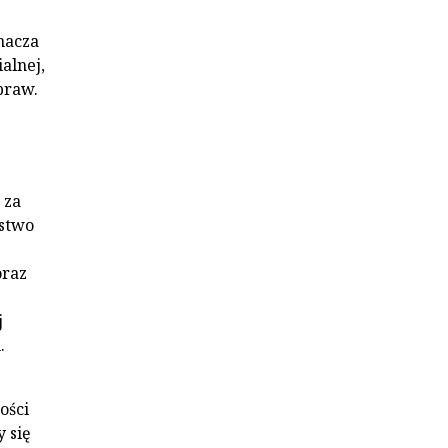
znacza
alnej,
praw.
 za
jstwo
oraz
j
.
ości
y się