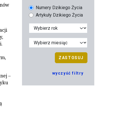
enów
Numery Dzikiego Życia
Artykuły Dzikiego Życia
acji
y,
i.
ym,
ZASTOSUJ
wyczyść filtry
nej –
syku
ą
.