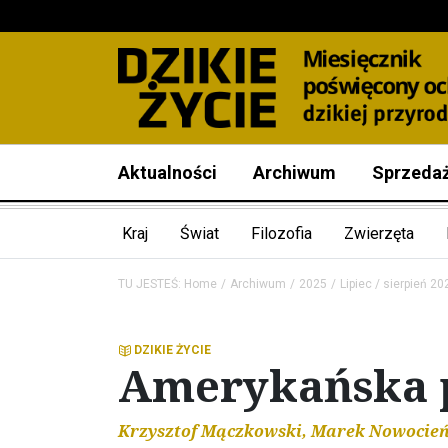
Aktualności
Archiwum
Sprzeda
Kraj
Świat
Filozofia
Zwierzęta
TU JESTEŚ:
Home
Archiwum
2025
Lipiec / sierpień 20
DZIKIE ŻYCIE
Amerykańska p
Krzysztof Mączkowski, Marek Nowocie