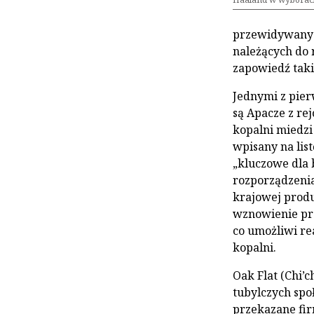
przewidywanyc
należących do r
zapowiedź takie
Jednymi z pier
są Apacze z re
kopalni miedzi 
wpisany na lis
„kluczowe dla 
rozporządzenia
krajowej produ
wznowienie pro
co umożliwi r
kopalni.
Oak Flat (Chi’c
tubylczych spo
przekazane fir