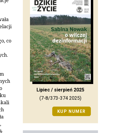
acje
wała
lacji
o, co
ych.
ym
nych
o
Lipiec / sierpień 2025
nku
(7-8/373-374 2025)
kali
ch
KUP NUMER
ła
,
%