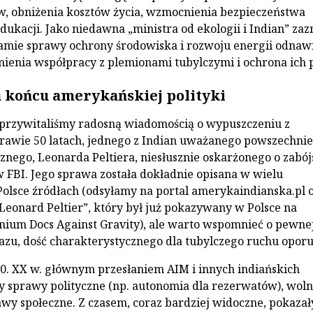
w, obniżenia kosztów życia, wzmocnienia bezpieczeństwa
dukacji. Jako niedawna „ministra od ekologii i Indian” za
mie sprawy ochrony środowiska i rozwoju energii odnawi
ienia współpracy z plemionami tubylczymi i ochrona ich 
a końcu amerykańskiej polityki
przywitaliśmy radosną wiadomością o wypuszczeniu z
prawie 50 latach, jednego z Indian uważanego powszechnie
cznego, Leonarda Peltiera, niesłusznie oskarżonego o zabó
FBI. Jego sprawa została dokładnie opisana w wielu
olsce źródłach (odsyłamy na portal amerykaindianska.pl 
 Leonard Peltier”, który był już pokazywany w Polsce na
enium Docs Against Gravity), ale warto wspomnieć o pewne
azu, dość charakterystycznego dla tubylczego ruchu oporu
 80. XX w. głównym przesłaniem AIM i innych indiańskich
ły sprawy polityczne (np. autonomia dla rezerwatów), woln
rawy społeczne. Z czasem, coraz bardziej widoczne, pokazał