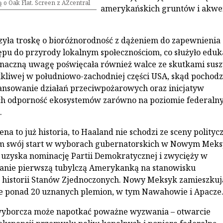
 o Oak Flat. Screen z AZcentral
amerykańskich gruntów i akw
ączyła troskę o bioróżnorodność z dążeniem do zapewnienia
ępu do przyrody lokalnym społecznościom, co służyło eduk
Znaczną uwagę poświęcała również walce ze skutkami susz
tkliwej w południowo-zachodniej części USA, skąd pochodz
ansowanie działań przeciwpożarowych oraz inicjatyw
h odporność ekosystemów zarówno na poziomie federaln
.
na to już historia, to Haaland nie schodzi ze sceny politycz
em swój start w wyborach gubernatorskich w Nowym Mek
li uzyska nominację Partii Demokratycznej i zwycięży w
tanie pierwszą tubylczą Amerykanką na stanowisku
 historii Stanów Zjednoczonych. Nowy Meksyk zamieszkuj
le ponad 20 uznanych plemion, w tym Nawahowie i Apacze
wyborcza może napotkać poważne wyzwania – otwarcie