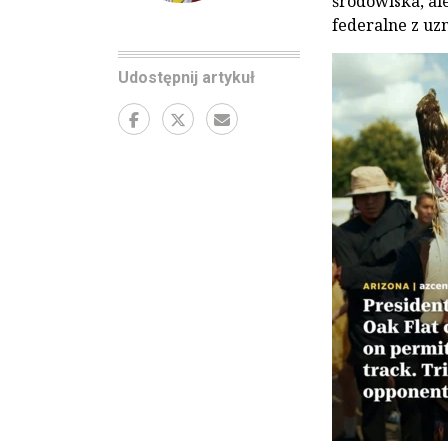
środowiska, a
federalne z u
Udostępnij artykuł