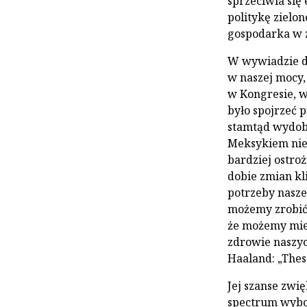
sprzeciwia się
politykę zielo
gospodarka w z
W wywiadzie dl
w naszej mocy,
w Kongresie, w
było spojrzeć 
stamtąd wydob
Meksykiem nie
bardziej ostro
dobie zmian kl
potrzeby naszeg
możemy zrobić 
że możemy mieć
zdrowie naszyc
Haaland: „These
Jej szanse zwię
spectrum wybo