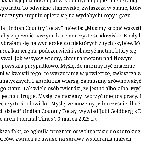
 ekspansji przemysłu paliw kopalnych i popiera federalną
nego ładu. To odważne stanowisko, zwłaszcza w stanie, któ
nacznym stopniu opiera się na wydobyciu ropy i gazu.
a „Indian Country Today” mówiła: „Musimy zrobić wszystk
 aby zapewnić naszym dzieciom czyste środowisko. Kiedy 
ybrałam się na wycieczkę do niektórych z tych szybów. M
przez kamerę na podczerwień i zobaczyć metan, który się
ywał. Jak wszyscy wiemy, chmura metanu nad Nowym
 powstała przypadkowo. Myślę, że musimy być znacznie
żni w kwestii tego, co wyrzucamy w powietrze, zwłaszcza 
imatycznych. I absolutnie wierzę, że musimy zrównoważy
o stanu. Tak wiele osób twierdzi, że jest to albo-albo. Myśl
jedno i drugie. Myślę, że możemy tworzyć miejsca pracy. 
 czyste środowisko. Myślę, że możemy jednocześnie dbać
h dzieci” (Indian Country Today, wywiad Julii Goldberg z 
 aren’t normal Times”, 3 marca 2025 r.).
ksza fakt, że ogłosiła program odwołujący się do szerokie
rców, zwracając uwagę na sprawy wspierania małych