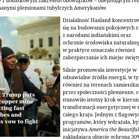
le z dodatkowym zakresem obowiązków – obejmującym rel
znanymi plemionami tubylczych Amerykanów.
Działalność Haaland koncentro
się na budowaniu pokojowych re
z narodami indiańskimi oraz
ochronie środowiska naturalneg
w praktyce oznaczało również
zabezpieczanie ich miejsc święt
Silnie promowała inwestycje w
odnawialne źródła energii, w t
również na terenach zamieszka
przez społeczności plemienne, c
stanowiło istotny krok w kieru
transformacji energetycznej w s
całego kraju. Jednym z flagowy
programów, który wdrażała, by
inicjatywa
America the Beautiful
zakładająca objęcie ochroną 30