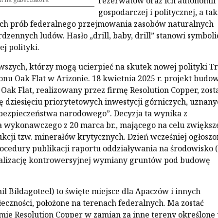
rezerwatów oraz ich autonomii
gospodarczej i politycznej, a ta
h prób federalnego przejmowania zasobów naturalnych
dzennych ludów. Hasło „drill, baby, drill” stanowi symbol
j polityki.
wszych, którzy mogą ucierpieć na skutek nowej polityki 
jonu Oak Flat w Arizonie. 18 kwietnia 2025 r. projekt budo
Oak Flat, realizowany przez firmę Resolution Copper, zost
tę dziesięciu priorytetowych inwestycji górniczych, uznany
bezpieczeństwa narodowego”. Decyzja ta wynika z
 wykonawczego z 20 marca br., mającego na celu zwiększ
kcji tzw. minerałów krytycznych. Dzień wcześniej ogłoszo
cedury publikacji raportu oddziaływania na środowisko (
ealizację kontrowersyjnej wymiany gruntów pod budowę
hil Biłdagoteel) to święte miejsce dla Apaczów i innych
łeczności, położone na terenach federalnych. Ma zostać
mie Resolution Copper w zamian za inne tereny określone 