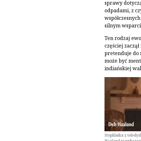
sprawy dotycz
odpadami, z cz
współczesnych 
silnym wsparci
Ten rodzaj ewol
częściej zaczął
pretenduje do 
może być ment
indiańskiej wal
Stopklatka z teled
Haaland w wyborac