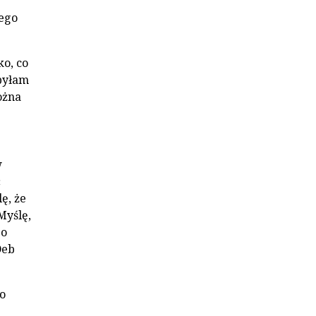
rego
o, co
byłam
ożna
w
ć
ę, że
Myślę,
 o
Deb
go