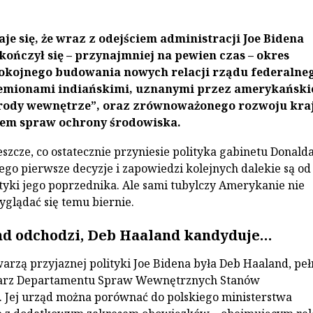
aje się, że wraz z odejściem administracji Joe Bidena
kończył się – przynajmniej na pewien czas – okres
okojnego budowania nowych relacji rządu federalne
emionami indiańskimi, uznanymi przez amerykański
rody wewnętrze”, oraz zrównoważonego rozwoju kraj
em spraw ochrony środowiska.
szcze, co ostatecznie przyniesie polityka gabinetu Donald
ego pierwsze decyzje i zapowiedzi kolejnych dalekie są od
ityki jego poprzednika. Ale sami tubylczy Amerykanie nie
yglądać się temu biernie.
d odchodzi, Deb Haaland kandyduje…
arzą przyjaznej polityki Joe Bidena była Deb Haaland, peł
tarz Departamentu Spraw Wewnętrznych Stanów
 Jej urząd można porównać do polskiego ministerstwa