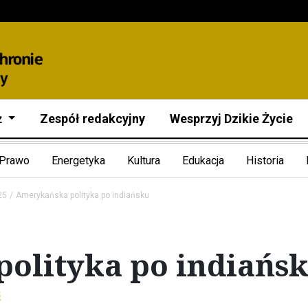
ż
Zespół redakcyjny
Wesprzyj Dzikie Życie
Prawo
Energetyka
Kultura
Edukacja
Historia
25
Amerykańska polityka po indiańsku
olityka po indiańs
ń