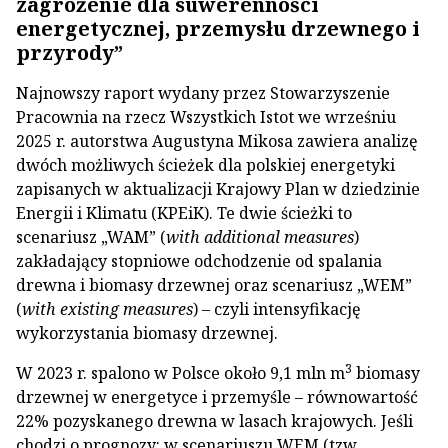
zagrożenie dla suwerenności
energetycznej, przemysłu drzewnego i
przyrody”
Najnowszy raport wydany przez Stowarzyszenie
Pracownia na rzecz Wszystkich Istot we wrześniu
2025 r. autorstwa Augustyna Mikosa zawiera analizę
dwóch możliwych ścieżek dla polskiej energetyki
zapisanych w aktualizacji Krajowy Plan w dziedzinie
Energii i Klimatu (KPEiK). Te dwie ścieżki to
scenariusz „WAM” (
with additional measures
)
zakładający stopniowe odchodzenie od spalania
drewna i biomasy drzewnej oraz scenariusz „WEM”
(
with existing measures
) – czyli intensyfikację
wykorzystania biomasy drzewnej.
3
W 2023 r. spalono w Polsce około 9,1 mln m
biomasy
drzewnej w energetyce i przemyśle – równowartość
22% pozyskanego drewna w lasach krajowych. Jeśli
chodzi o prognozy: w scenariuszu WEM (tzw.