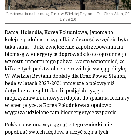
Elektrownia na biomasę, Drax w Wielkiej Brytanii. Fot. Chris Allen, CC
BY SA 2.0
Dania, Holandia, Korea Południowa, Japonia to
kolejne podobne przypadki. Zależność wszędzie była
taka sama – duże zwiększenie zapotrzebowania na
biomasę w energetyce doprowadziło do ogromnego
wzrostu importu tego paliwa. Warto wspomnieć, że
kilka z tych państw obecnie rewiduje swoją politykę.
W Wielkiej Brytanii dopłaty dla Drax Power Station,
będą w latach 2027-2031 mniejsze o połowę niż
dotychczas, rząd Holandii podjął decyzję o
nieprzyznawaniu nowych dopłat do spalania biomasy
w energetyce, a Korea Południowa stopniowo
wygasza udzielane tam bioenergetyce wsparcie.
Polska powinna wyciągnąć z tego wnioski, nie
popełniać swoich błędów, a uczyć się na tych