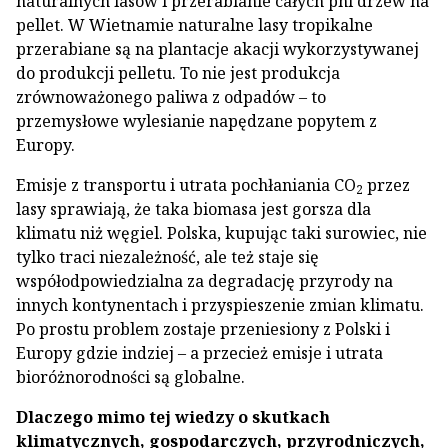
naturalnych lasów i przerabianie całych pni drzew na
pellet. W Wietnamie naturalne lasy tropikalne
przerabiane są na plantacje akacji wykorzystywanej
do produkcji pelletu. To nie jest produkcja
zrównoważonego paliwa z odpadów – to
przemysłowe wylesianie napędzane popytem z
Europy.
Emisje z transportu i utrata pochłaniania CO
przez
2
lasy sprawiają, że taka biomasa jest gorsza dla
klimatu niż węgiel. Polska, kupując taki surowiec, nie
tylko traci niezależność, ale też staje się
współodpowiedzialna za degradację przyrody na
innych kontynentach i przyspieszenie zmian klimatu.
Po prostu problem zostaje przeniesiony z Polski i
Europy gdzie indziej – a przecież emisje i utrata
bioróżnorodności są globalne.
Dlaczego mimo tej wiedzy o skutkach
klimatycznych, gospodarczych, przyrodniczych,