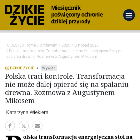
menu
TU JESTEŚ:
Home
Archiwum
2025
Listopad 2025
Polska traci kontrolę. Transformacja nie może dalej opierać się na
spalaniu drewna. Rozmowa z Augustynem Mikosem
•
DZIKIE ŻYCIE
Wywiad
Polska traci kontrolę. Transformacja
nie może dalej opierać się na spalaniu
drewna. Rozmowa z Augustynem
Mikosem
Katarzyna Wiekiera
olska transformacja energetyczna stoi na