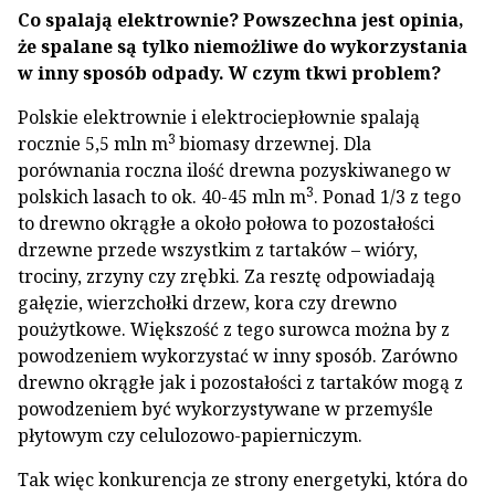
Co spalają elektrownie? Powszechna jest opinia,
że spalane są tylko niemożliwe do wykorzystania
w inny sposób odpady. W czym tkwi problem?
Polskie elektrownie i elektrociepłownie spalają
3
rocznie 5,5 mln m
biomasy drzewnej. Dla
porównania roczna ilość drewna pozyskiwanego w
3
polskich lasach to ok. 40-45 mln m
. Ponad 1/3 z tego
to drewno okrągłe a około połowa to pozostałości
drzewne przede wszystkim z tartaków – wióry,
trociny, zrzyny czy zrębki. Za resztę odpowiadają
gałęzie, wierzchołki drzew, kora czy drewno
poużytkowe. Większość z tego surowca można by z
powodzeniem wykorzystać w inny sposób. Zarówno
drewno okrągłe jak i pozostałości z tartaków mogą z
powodzeniem być wykorzystywane w przemyśle
płytowym czy celulozowo-papierniczym.
Tak więc konkurencja ze strony energetyki, która do