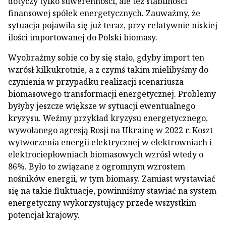
dotyczy tylko suwerenności, ale też stabilności
finansowej spółek energetycznych. Zauważmy, że
sytuacja pojawiła się już teraz, przy relatywnie niskiej
ilości importowanej do Polski biomasy.
Wyobraźmy sobie co by się stało, gdyby import ten
wzrósł kilkukrotnie, a z czymś takim mielibyśmy do
czynienia w przypadku realizacji scenariusza
biomasowego transformacji energetycznej. Problemy
byłyby jeszcze większe w sytuacji ewentualnego
kryzysu. Weźmy przykład kryzysu energetycznego,
wywołanego agresją Rosji na Ukrainę w 2022 r. Koszt
wytworzenia energii elektrycznej w elektrowniach i
elektrociepłowniach biomasowych wzrósł wtedy o
86%. Było to związane z ogromnym wzrostem
nośników energii, w tym biomasy. Zamiast wystawiać
się na takie fluktuacje, powinniśmy stawiać na system
energetyczny wykorzystujący przede wszystkim
potencjał krajowy.