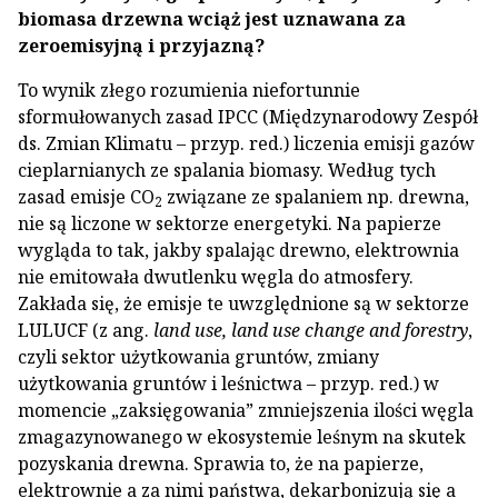
biomasa drzewna wciąż jest uznawana za
zeroemisyjną i przyjazną?
To wynik złego rozumienia niefortunnie
sformułowanych zasad IPCC (Międzynarodowy Zespół
ds. Zmian Klimatu – przyp. red.) liczenia emisji gazów
cieplarnianych ze spalania biomasy. Według tych
zasad emisje CO
związane ze spalaniem np. drewna,
2
nie są liczone w sektorze energetyki. Na papierze
wygląda to tak, jakby spalając drewno, elektrownia
nie emitowała dwutlenku węgla do atmosfery.
Zakłada się, że emisje te uwzględnione są w sektorze
LULUCF (z ang.
land use, land use change and forestry
,
czyli sektor użytkowania gruntów, zmiany
użytkowania gruntów i leśnictwa – przyp. red.) w
momencie „zaksięgowania” zmniejszenia ilości węgla
zmagazynowanego w ekosystemie leśnym na skutek
pozyskania drewna. Sprawia to, że na papierze,
elektrownie a za nimi państwa, dekarbonizują się a