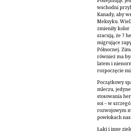
Podejmując jed
wschodni przyl
Kanady, aby w
Meksyku. Wielk
zmieniły kolo
szacują, że 7 
migrujące zapy
Północnej. Zimą
również ma by
latem i nienor
rozpoczęcie mi
Początkowy sp
mleczu, jedyne
stosowania he
soi – w szczeg
rozwojowym mo
powłokach nasi
Łąki i inne zie