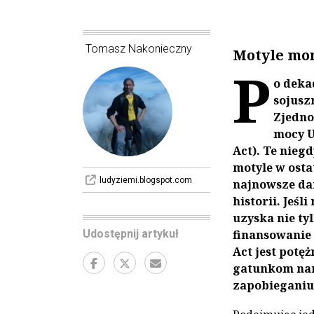
Tomasz Nakonieczny
Motyle mon
P
o dekad
sojusz
Zjedno
mocy U
Act). Te nie
motyle w osta
ludyziemi.blogspot.com
najnowsze da
historii. Jeś
uzyska nie ty
Udostępnij artykuł
finansowanie 
Act jest pot
gatunkom nar
zapobieganiu