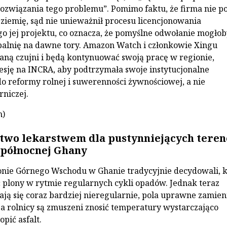
ozwiązania tego problemu”. Pomimo faktu, że firma nie p
a ziemię, sąd nie unieważnił procesu licencjonowania
 jej projektu, co oznacza, że pomyślne odwołanie mogłob
alnię na dawne tory. Amazon Watch i członkowie Xingu
taną czujni i będą kontynuować swoją pracę w regionie,
esję na INCRA, aby podtrzymała swoje instytucjonalne
o reformy rolnej i suwerenności żywnościowej, a nie
rniczej.
h)
two lekarstwem dla pustynniejących tere
 północnej Ghany
onie Górnego Wschodu w Ghanie tradycyjnie decydowali, 
ać plony w rytmie regularnych cykli opadów. Jednak teraz
ają się coraz bardziej nieregularnie, pola uprawne zamien
, a rolnicy są zmuszeni znosić temperatury wystarczająco
opić asfalt.