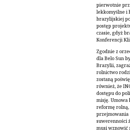
pierwotnie prz
lekkomyślne i 
brazylijskiej 
postęp projekt
czasie, gdyż br
Konferencji Kl
Zgodnie z orze
dla Belo Sun b
Brazylii, zagr
rolnictwo rodzi
zostaną poświ
również, że IN
dostępu do poli
misję. Umowa b
reformę rolną,
przejmowania z
suwerenności ż
musi wznowić n