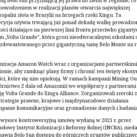
mą Belo Sun przyznającą jej prawa do ziemi w regionie, co 
owodzeniem w realizacji planów otwarcia największej
palni złota w Brazylii na brzegach rzeki Xingu. Ta
cyzja ożywia trwającą już ponad dekadę walkę prowadzo
ści działające na pierwszej linii frontu przeciwko giganty
un „Volta Grande”, która grozi nieodwracalnymi szkodami 
 zdewastowanego przez gigantyczną tamę Belo Monte na r
anizacja Amazon Watch wraz z organizacjami partnerskimi
ionie, aby zamknąć plany firmy i chronić ten święty ekosy
ści, które się nim opiekują. W ramach kampanii Mining Out
rnictwo Z dala od Amazonii) we współpracy z partnerami
cję Volta Grande do Xingu Alliance. Zorganizowali szeroki 
strategie prawne, krajowe i międzynarodowe działania
mpanie komunikacyjne oraz gromadzenie danych i badania
 wysoce kontrowersyjną umowę wydaną w 2021 r. przez
rodowy Instytut Kolonizacji i Reformy Rolnej (INCRA), nie
mawia Belo Sun dostępu do górniczych gruntów publiczny