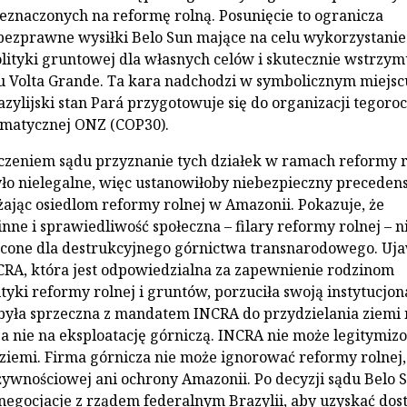
eznaczonych na reformę rolną. Posunięcie to ogranicza
bezprawne wysiłki Belo Sun mające na celu wykorzystanie
polityki gruntowej dla własnych celów i skutecznie wstrzym
u Volta Grande. Ta kara nadchodzi w symbolicznym miejscu
azylijski stan Pará przygotowuje się do organizacji tegoro
imatycznej ONZ (COP30).
czeniem sądu przyznanie tych działek w ramach reformy r
yło nielegalne, więc ustanowiłoby niebezpieczny preceden
ażając osiedlom reformy rolnej w Amazonii. Pokazuje, że
nne i sprawiedliwość społeczna – filary reformy rolnej – n
ęcone dla destrukcyjnego górnictwa transnarodowego. Uj
CRA, która jest odpowiedzialna za zapewnienie rodzinom
tyki reformy rolnej i gruntów, porzuciła swoją instytucjon
yła sprzeczna z mandatem INCRA do przydzielania ziemi 
 a nie na eksploatację górniczą. INCRA nie może legitymiz
iemi. Firma górnicza nie może ignorować reformy rolnej,
ywnościowej ani ochrony Amazonii. Po decyzji sądu Belo 
egocjacje z rządem federalnym Brazylii, aby uzyskać dos