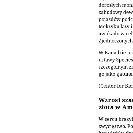
dorosłych mona
zabudowy dewe
pojazdów podcz
Meksyku lasy i
awokado w cel
Zjednoczonych
W Kanadzie mo
ustawy Species
szczególnym z
go jako gatune
(Center for Bio
Wzrost sza
złota w Am
W sercu brazyl
zwycięstwo. Po