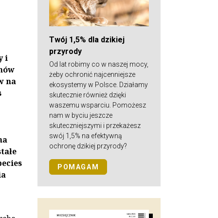
Twój 1,5% dla dzikiej
przyrody
 i
Od lat robimy co w naszej mocy,
anów
żeby ochronić najcenniejsze
w na
ekosystemy w Polsce. Działamy
s
skutecznie również dzięki
waszemu wsparciu. Pomożesz
nam w byciu jeszcze
skuteczniejszymi i przekażesz
swój 1,5% na efektywną
ha
ochronę dzikiej przyrody?
tałe
pecies
POMAGAM
ia