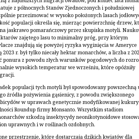
ną z najdłuższych migracji owadów, pod koniec lata mona
atuje z północnych Stanów Zjednoczonych i południowej
spólnie przezimować w wysoko położonych lasach jodłowy
ość populacji określa się, mierząc powierzchnię drzew, k
r na jaskrawo pomarańczowy przez skupiska motyli. Nauk
hektarów zajętego lasu to minimalny próg, przy którym
lacze znajdują się powyżej ryzyka wyginięcia w Ameryce
 2023 r. był tylko niecały hektar monarchów, a liczba z 202
ć ponura z powodu złych warunków pogodowych do rozr
malnie wysokich temperatur we wrześniu, które opóźniły
gracji.
adek populacji tych motyli był spowodowany powszechną 
go źródła pożywienia gąsienicy, z powodu zwiększonego
rbicydów w uprawach genetycznie modyfikowanej kukury
ólności Roundup firmy Monsanto. Wszystkim stadiom
narchów szkodzą insektycydy neonikotynoidowe stosow
on uprawnych i w roślinach ozdobnych.
lone przestrzenie, które dostarczają dzikich kwiatów dla