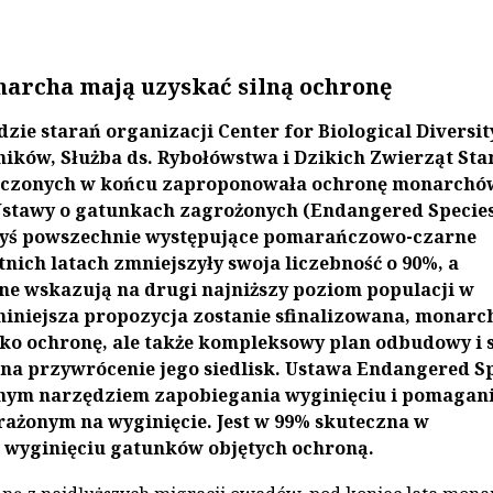
archa mają uzyskać silną ochronę
zie starań organizacji Center for Biological Diversity
ników, Służba ds. Rybołówstwa i Dzikich Zwierząt St
czonych w końcu zaproponowała ochronę monarchó
stawy o gatunkach zagrożonych (Endangered Specie
gdyś powszechnie występujące pomarańczowo-czarne
tnich latach zmniejszyły swoja liczebność o 90%, a
ne wskazują na drugi najniższy poziom populacji w
li niniejsza propozycja zostanie sfinalizowana, monarc
lko ochronę, ale także kompleksowy plan odbudowy i s
na przywrócenie jego siedlisk. Ustawa Endangered S
ężnym narzędziem zapobiegania wyginięciu i pomagan
ażonym na wyginięcie. Jest w 99% skuteczna w
 wyginięciu gatunków objętych ochroną.