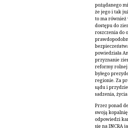
pożądanego mie
że jego i tak j
to ma również 
dostępu do zie
roszczenia do 
prawdopodobnie
bezpieczeństwa
powiedziała An
przyznanie zie
reformy rolnej
byłego prezyden
regionie. Za pr
sądu i przydzi
sadzenia, życia
Przez ponad d
swoją kopalnię
odpowiedzi kan
się na INCRA j