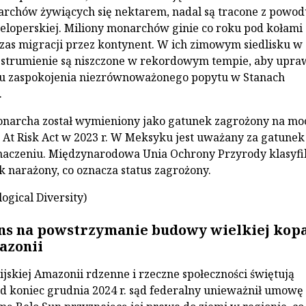
rchów żywiących się nektarem, nadal są tracone z powod
loperskiej. Miliony monarchów ginie co roku pod kołami
as migracji przez kontynent. W ich zimowym siedlisku w
 strumienie są niszczone w rekordowym tempie, aby upra
u zaspokojenia niezrównoważonego popytu w Stanach
.
narcha został wymieniony jako gatunek zagrożony na mo
 At Risk Act w 2023 r. W Meksyku jest uważany za gatunek
naczeniu. Międzynarodowa Unia Ochrony Przyrody klasyfi
k narażony, co oznacza status zagrożony.
logical Diversity)
ns na powstrzymanie budowy wielkiej kopa
azonii
ijskiej Amazonii rdzenne i rzeczne społeczności świętują
d koniec grudnia 2024 r. sąd federalny unieważnił umowę 