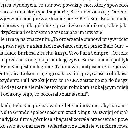
jsca wydobycia, co stanowi poważny cios, który spowodo
uż niska cena akcji spadła poniżej 3 centów za akcję. Orzecz
wpływ na inne pozwy złożone przez Belo Sun. Bez formal
mi pozwy spółki górniczej przeciwko osadnikom, takie jak
odzyskania i oskarżenia zarzucające im inwazję,
 stracą na znaczeniu. „To orzeczenie stanowi przywróce
 prawnego na ziemiach zawłaszczonych przez Belo Sun” –
a Laide Barbosa z ruchu Xingu Vivo Para Sempre. „Orzeka
mi przeznaczonej na produkcję żywności w ramach polityk
 Belo Sun jest nielegalne. Ta umowa, podpisana za rządów
ta Jaira Bolsonaro, zagroziła życiu i przyszłości rolników
ezydenta Luli oczekujemy, że INCRA zastosuje się do decyz
eli odzyskane ziemie bezrolnym rolnikom szukającym miej
 i ochrony tego, co pozostało z Amazonii”.
ekadę Belo Sun pozostawało zdeterminowane, aby narzuci
 Volta Grande społecznościom znad Xingu. W swojej oficjal
adyjska firma górnicza zbagatelizowała orzeczenie i pow
ako swojego partnera, twierdząc, że „będzie współpracowa