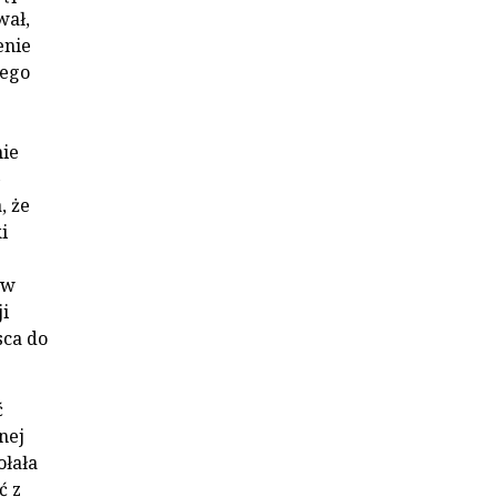
wał,
enie
nego
nie
, że
i
 w
ji
sca do
ć
nej
ołała
ć z