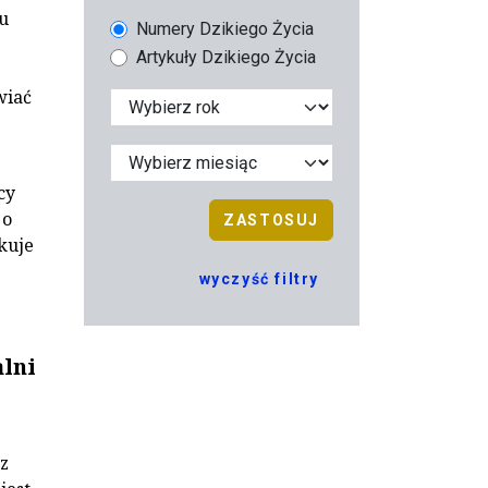
u
Numery Dzikiego Życia
Artykuły Dzikiego Życia
wiać
cy
 o
ZASTOSUJ
kuje
wyczyść filtry
lni
z