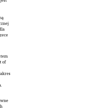
jest
ną
cznej
dla
zece
stem
 of
zakres
.
dawne
ch