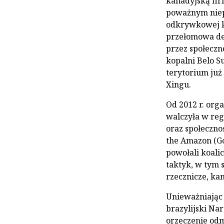
kanadyjską fir
poważnym niep
odkrywkowej ko
przełomowa de
przez społeczno
kopalni Belo S
terytorium już
Xingu.
Od 2012 r. org
walczyła w reg
oraz społeczno
the Amazon (Gó
powołali koali
taktyk, w tym 
rzecznicze, ka
Unieważniając
brazylijski Na
orzeczenie od