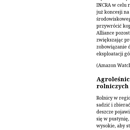
INCRA w celu r
już koncesji n
środowiskowego
przywrócić kop
Alliance pozos
zwiększając pr
zobowiązanie d
eksploatacji gó
(Amazon Watc
Agroleśnic
rolniczych
Rolnicy w regi
sadzić i zbier
deszcze pojawi
się w pustynię
wysokie, aby st