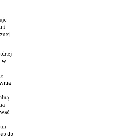
uje
 i
cznej
olnej
s w
ie
awnia
alną
na
ować
Sun
tęp do