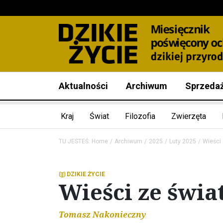
Aktualności
Archiwum
Sprzeda
Kraj
Świat
Filozofia
Zwierzęta
TU JESTEŚ:
Home
Archiwum
2025
Luty 2025
Wieści 
DZIKIE ŻYCIE
Wieści ze świa
Tomasz Nakonieczny