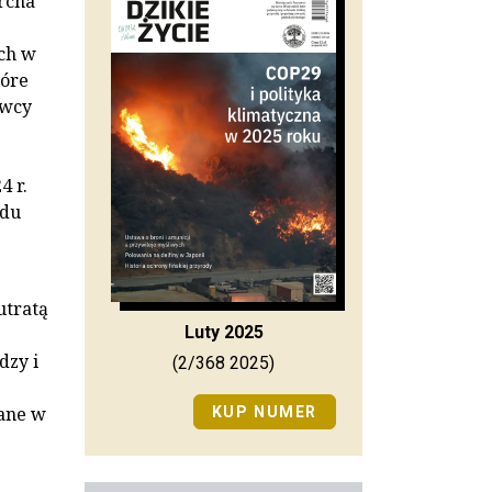
rcha
ch w
tóre
owcy
4 r.
odu
utratą
Luty 2025
dzy i
(2/368 2025)
ane w
KUP NUMER