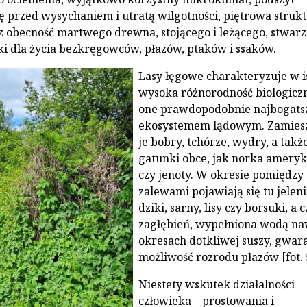
ę przed wysychaniem i utratą wilgotności, piętrowa struk
az obecność martwego drewna, stojącego i leżącego, stwarz
i dla życia bezkręgowców, płazów, ptaków i ssaków.
Lasy łęgowe charakteryzuje w i
wysoka różnorodność biologiczn
one prawdopodobnie najbogat
ekosystemem lądowym. Zamies
je bobry, tchórze, wydry, a takż
gatunki obce, jak norka amery
czy jenoty. W okresie pomiędzy
zalewami pojawiają się tu jeleni
dziki, sarny, lisy czy borsuki, a 
zagłębień, wypełniona wodą n
okresach dotkliwej suszy, gwar
możliwość rozrodu płazów [fot. 
Niestety wskutek działalności
człowieka – prostowania i