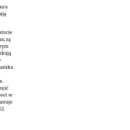
tura
ają
stocie
a; są
szym
zkują
e
kańska
e,
część
awet w
antuje
5].