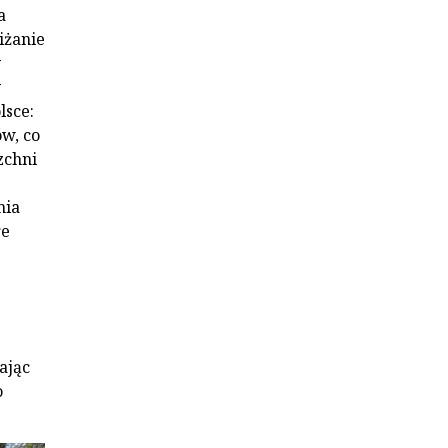
a
iżanie
y
y
lsce:
ów, co
zchni
nia
re
ając
o