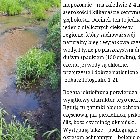
niepozornie – ma zaledwie 2-4 
szerokości i kilkanaście centy
głębokości. Odcinek ten to jedn
jeden z nielicznych cieków w
regionie, który zachował swój
naturalny bieg i wyjątkową czys
wody. Płynie po piaszczystym dn
dużym spadkiem (150 cm/km), d
czemu jej wody są chłodne,
przejrzyste i dobrze natlenione
[zobacz fotografie 1-2].
Bogata ichtiofauna potwierdza
wyjątkowy charakter tego cieku
Bytują tu gatunki objęte ochron
częściową, jak piekielnica, pisko
śliz, koza czy minóg ukraiński.
Występują także – podlegające
okresom ochronnym – bolenie o