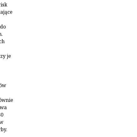
isk
tające
 do
h.
ch
zy je
e
sów
łównie
ewa
30
 w
by.