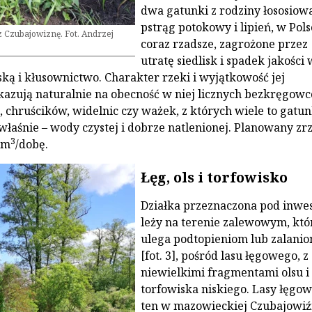
dwa gatunki z rodziny łososiow
pstrąg potokowy i lipień, w Pols
 Czubajowiznę. Fot. Andrzej
coraz rzadsze, zagrożone przez
utratę siedlisk i spadek jakości 
ką i kłusownictwo. Charakter rzeki i wyjątkowość jej
kazują naturalnie na obecność w niej licznych bezkręgowc
, chruścików, widelnic czy ważek, z których wiele to gatun
łaśnie – wody czystej i dobrze natlenionej. Planowany zr
3
 m
/dobę.
Łęg, ols i torfowisko
Działka przeznaczona pod inwes
leży na terenie zalewowym, któ
ulega podtopieniom lub zalani
[fot. 3], pośród lasu łęgowego, z
niewielkimi fragmentami olsu i
torfowiska niskiego. Lasy łęgow
ten w mazowieckiej Czubajowiź