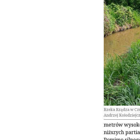
Rzeka Rządza w Czub
Andrzej Kołodziejc
metrów wysokoś
niższych parti
Pomimo silnego