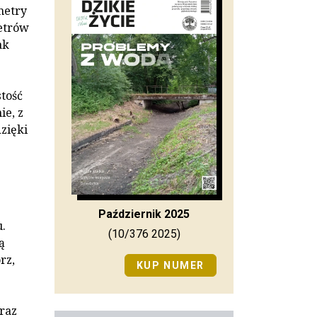
metry
metrów
ak
tość
ie, z
zięki
Październik 2025
.
(10/376 2025)
ą
rz,
KUP NUMER
raz