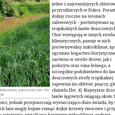
jedne z najcenniejszych zbiorow
przyrodniczych w Polsce. Poras
doliny rzeczne na terenach
zalewowych – porównywane są
tropikalnych lasów deszczowyc
Choć występują w innych strefa
klimatycznych, panuje w nich
porównywalny mikroklimat, łąc
ogromne bogactwo florystyczn
zarówno w strefie drzew, jak i
podszytu oraz runa leśnego, a
szczególne podobieństwo do la
deszczowych strefy tropikalnej
zapewnia im obfitość pnączy, g
chmielu [fot. 4]. Najwyższe drz
ajowiźnie, piaszczyste dno. Fot.
zyk
lasów łęgowych osiągają około 
ci, jednak przepuszczają wystarczająco dużo światła, by
ach lasu mogły bujnie rosnąć dzikie krzewy owocowe i grzy
 ocienienia, wyjątkowo korzystny mikroklimat, podszyt