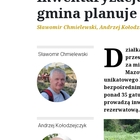
gmina planuje
Sławomir Chmielewski, Andrzej Kołodz
D
ziałk
Sławomir Chmielewski
przes
za mi
Mazow
unikatowego k
bezpośrednim 
ponad 35 gat
prowadzą inwe
rezerwatową.
Andrzej Kołodziejczyk