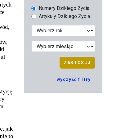
atych:
Numery Dzikiego Życia
ce
Artykuły Dzikiego Życia
wód,
ów,
ki
zut
ZASTOSUJ
wyczyść filtry
tycję
ry
om
e, jak
nie to