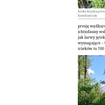
Rzeka Rządza przez
Kołodziejczyk
presję wędkars
ichtiofauny ws
jak larwy jętek
wymagające – w
ścieków to 700