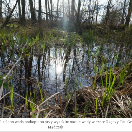
20 zalana wodą podtopiona przy wysokim stanie wody w rzece Rządzy. Fot. G
Mądrzak