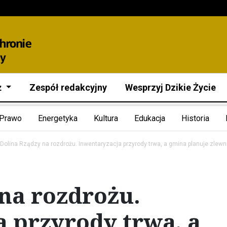
ż
Zespół redakcyjny
Wesprzyj Dzikie Życie
Prawo
Energetyka
Kultura
Edukacja
Historia
Dolina Rządzy na rozdrożu. Inwentaryzacja przyrody trwa, a gmina planuje zlew
na rozdrożu.
 przyrody trwa, a