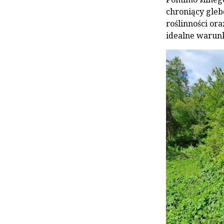
chroniący gleb
roślinności or
idealne warunk