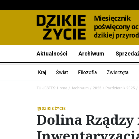
Aktualności
Archiwum
Sprzeda
Kraj
Świat
Filozofia
Zwierzęta
TU JESTEŚ:
Home
Archiwum
2025
Październik 2025
DZIKIE ŻYCIE
Dolina Rządzy 
Inwentaryzacja