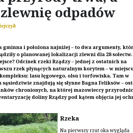
 zlewnię odpadów
iejczyk
a gminna i położona najniżej – to dwa argumenty, któ
ądziły o planowanej lokalizacji zlewni dla 28 sołectw.
ejsce? Odcinek rzeki Rządzy – jednej z ostatnich na
szu rzek płynących naturalnym korytem – w miejsc
ompleksu: lasu łęgowego, olsu i torfowiska. Tam w
sąsiedztwie znajdują się słynne Bagna Feliksów – ost
unków chronionych, na której mazowieccy przyrodni
ntaryzację doliny Rządzy pod kątem objęcia jej och
Rzeka
Na pierwszy rzut oka wygląda