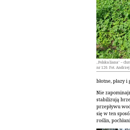
„Polska liana” – ch
nr 120. Fot. Andrze
błotne, płazy 
Nie zapominajm
stabilizują br
przepływu wody,
się w ten spos
roślin, pochłan