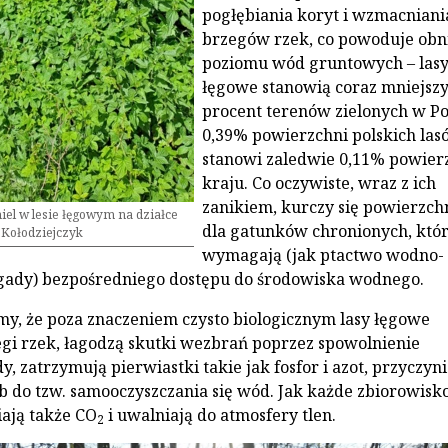
pogłębiania koryt i wzmacniani
brzegów rzek, co powoduje obn
poziomu wód gruntowych – las
łęgowe stanowią coraz mniejsz
procent terenów zielonych w Po
0,39% powierzchni polskich las
stanowi zaledwie 0,11% powier
kraju. Co oczywiste, wraz z ich
zanikiem, kurczy się powierzch
miel w lesie łęgowym na działce
dla gatunków chronionych, któ
j Kołodziejczyk
wymagają (jak ptactwo wodno-
i gady) bezpośredniego dostępu do środowiska wodnego.
y, że poza znaczeniem czysto biologicznym lasy łęgowe
zegi rzek, łagodzą skutki wezbrań poprzez spowolnienie
 zatrzymują pierwiastki takie jak fosfor i azot, przyczyni
ób do tzw. samooczyszczania się wód. Jak każde zbiorowisk
iają także CO
i uwalniają do atmosfery tlen.
2