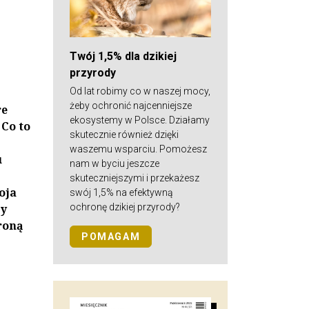
Twój 1,5% dla dzikiej
przyrody
Od lat robimy co w naszej mocy,
żeby ochronić najcenniejsze
re
ekosystemy w Polsce. Działamy
 Co to
skutecznie również dzięki
waszemu wsparciu. Pomożesz
u
nam w byciu jeszcze
skuteczniejszymi i przekażesz
oja
swój 1,5% na efektywną
ochronę dzikiej przyrody?
cy
roną
POMAGAM