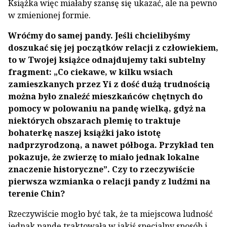
Książka więc miałaby szansę się ukazać, ale na pewno
w zmienionej formie.
Wróćmy do samej pandy. Jeśli chcielibyśmy
doszukać się jej początków relacji z człowiekiem,
to w Twojej książce odnajdujemy taki subtelny
fragment: „Co ciekawe, w kilku wsiach
zamieszkanych przez Yi z dość dużą trudnością
można było znaleźć mieszkańców chętnych do
pomocy w polowaniu na pandę wielką, gdyż na
niektórych obszarach plemię to traktuje
bohaterkę naszej książki jako istotę
nadprzyrodzoną, a nawet półboga. Przykład ten
pokazuje, że zwierzę to miało jednak lokalne
znaczenie historyczne”. Czy to rzeczywiście
pierwsza wzmianka o relacji pandy z ludźmi na
terenie Chin?
Rzeczywiście mogło być tak, że ta miejscowa ludność
jednak pandę traktowała w jakiś specjalny sposób i