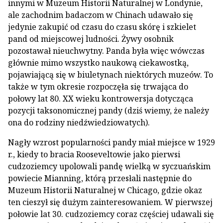
innymi w Muzeum Historii Naturalnej w Londynie,
ale zachodnim badaczom w Chinach udawało się
jedynie zakupić od czasu do czasu skórę i szkielet
pand od miejscowej ludności. Żywy osobnik
pozostawał nieuchwytny. Panda była więc wówczas
głównie mimo wszystko naukową ciekawostką,
pojawiającą się w biuletynach niektórych muzeów. To
także w tym okresie rozpoczęła się trwająca do
połowy lat 80. XX wieku kontrowersja dotycząca
pozycji taksonomicznej pandy (dziś wiemy, że należy
ona do rodziny niedźwiedziowatych).
Nagły wzrost popularności pandy miał miejsce w 1929
r., kiedy to bracia Rooseveltowie jako pierwsi
cudzoziemcy upolowali pandę wielką w syczuańskim
powiecie Mianning, którą przesłali następnie do
Muzeum Historii Naturalnej w Chicago, gdzie okaz
ten cieszył się dużym zainteresowaniem. W pierwszej
połowie lat 30. cudzoziemcy coraz częściej udawali się