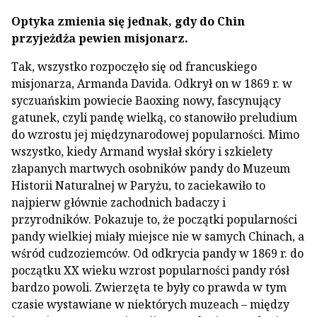
Optyka zmienia się jednak, gdy do Chin
przyjeżdża pewien misjonarz.
Tak, wszystko rozpoczęło się od francuskiego
misjonarza, Armanda Davida. Odkrył on w 1869 r. w
syczuańskim powiecie Baoxing nowy, fascynujący
gatunek, czyli pandę wielką, co stanowiło preludium
do wzrostu jej międzynarodowej popularności. Mimo
wszystko, kiedy Armand wysłał skóry i szkielety
złapanych martwych osobników pandy do Muzeum
Historii Naturalnej w Paryżu, to zaciekawiło to
najpierw głównie zachodnich badaczy i
przyrodników. Pokazuje to, że początki popularności
pandy wielkiej miały miejsce nie w samych Chinach, a
wśród cudzoziemców. Od odkrycia pandy w 1869 r. do
początku XX wieku wzrost popularności pandy rósł
bardzo powoli. Zwierzęta te były co prawda w tym
czasie wystawiane w niektórych muzeach – między