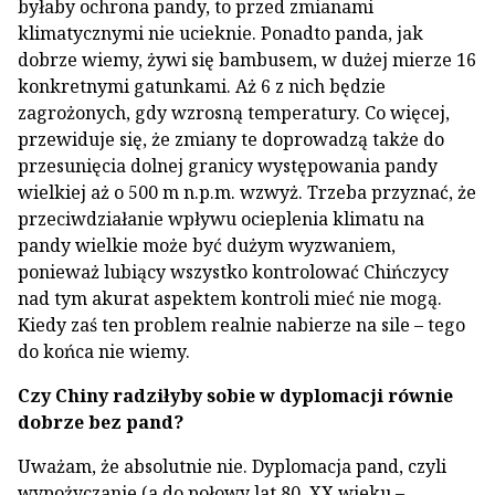
byłaby ochrona pandy, to przed zmianami
klimatycznymi nie ucieknie. Ponadto panda, jak
dobrze wiemy, żywi się bambusem, w dużej mierze 16
konkretnymi gatunkami. Aż 6 z nich będzie
zagrożonych, gdy wzrosną temperatury. Co więcej,
przewiduje się, że zmiany te doprowadzą także do
przesunięcia dolnej granicy występowania pandy
wielkiej aż o 500 m n.p.m. wzwyż. Trzeba przyznać, że
przeciwdziałanie wpływu ocieplenia klimatu na
pandy wielkie może być dużym wyzwaniem,
ponieważ lubiący wszystko kontrolować Chińczycy
nad tym akurat aspektem kontroli mieć nie mogą.
Kiedy zaś ten problem realnie nabierze na sile – tego
do końca nie wiemy.
Czy Chiny radziłyby sobie w dyplomacji równie
dobrze bez pand?
Uważam, że absolutnie nie. Dyplomacja pand, czyli
wypożyczanie (a do połowy lat 80. XX wieku –