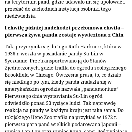
na terytorium pand, gdzie udawało im się upolować i
przesłać do zachodnich instytucji osobniki tego
niedźwiedzia.
I chwilę później nadchodzi przełomowa chwila –
pierwsza żywa panda zostaje wywieziona z Chin
.
Tak, przyczyniła się do tego Ruth Harkness, która w
1936 r. weszła w posiadanie pandy Su-Lin w
Syczuanie. Przetransportowano ją do Stanów
Zjednoczonych, gdzie trafiła do ogrodu zoologicznego
Brookfield w Chicago. Ówczesna prasa, to, co działo
się niedługo po tym, kiedy panda znalazła się w
amerykańskim ogrodzie nazwała „pandamonium”.
Pierwszego dnia wystawiania Su-Lin ogród
odwiedziło ponad 53 tysiące ludzi. Tak naprawdę
reakcja na pandy w każdym kraju jest taka sama. Do
tokijskiego Ueno Zoo trafiła na przykład w 1972 r.
pierwsza para pand wielkich podarowana Japonii –
samica Lan-Lan oraz samiec Kang-Kang. Podziwiało je