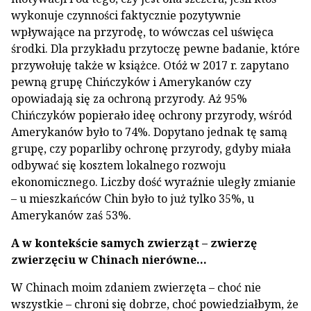
wykonuje czynności faktycznie pozytywnie
wpływające na przyrodę, to wówczas cel uświęca
środki. Dla przykładu przytoczę pewne badanie, które
przywołuję także w książce. Otóż w 2017 r. zapytano
pewną grupę Chińczyków i Amerykanów czy
opowiadają się za ochroną przyrody. Aż 95%
Chińczyków popierało ideę ochrony przyrody, wśród
Amerykanów było to 74%. Dopytano jednak tę samą
grupę, czy poparliby ochronę przyrody, gdyby miała
odbywać się kosztem lokalnego rozwoju
ekonomicznego. Liczby dość wyraźnie uległy zmianie
– u mieszkańców Chin było to już tylko 35%, u
Amerykanów zaś 53%.
A w kontekście samych zwierząt – zwierzę
zwierzęciu w Chinach nierówne...
W Chinach moim zdaniem zwierzęta – choć nie
wszystkie – chroni się dobrze, choć powiedziałbym, że