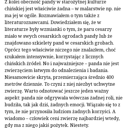
Z kolei obecność pandy w starożytnej kulturze
chińskiej jest właściwie żadna – w malarstwie np. nie
ma jej w ogóle. Rozmawiałem o tym także z
literaturoznawcami. Dowiedziałem się, że w
literaturze były wzmianki o tym, że paru cesarzy
miało w swych cesarskich ogrodach pandy lub że
znajdowano szkielety pand w cesarskich grobach.
Oprócz tego właściwie niczego nie znalazłem, choć
szukałem intensywnie, korzystając z licznych
chińskich źródeł. No i najważniejsze – panda nie jest
zwierzęciem łatwym do odnalezienia i badania.
Niesamowicie skryta, przemierzająca średnio 400
metrów dziennie. To czyni z niej niezbyt uchwytne
zwierzę. Warto odnotować jeszcze jeden ważny
aspekt: panda nie odgrywała wówczas żadnej roli, nie
budziła, tak jak dziś, żadnych emocji. Wiązało się to z
tym, że nie przynosiła ludziom żadnych korzyści. A
wiadomo – człowiek ceni zwierzę najbardziej wtedy,
gdy ma z niego jakiś pożytek. Niestety.