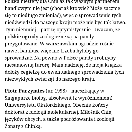
Polska niestety dla Chin aż tak ważnym partnerem
handlowym nie jest (chociaż kto wie? Może zacznie
się to niedługo zmieniać), więc o sprowadzenie tych
niedźwiedzi do naszego kraju może nie być tak łatwo.
Tym niemniej – patrzę optymistycznie. Uważam, że
polskie ogrody zoologiczne są na pandy
przygotowane. W warszawskim ogrodzie rośnie
nawet bambus, więc nie trzeba byłoby go
sprowadzać. Na pewno w Polsce pandy zrobiłyby
niesamowitą furorę. Mam nadzieję, że moja książka
dołoży cegiełkę do ewentualnego sprowadzenia tych
niezwykłych zwierząt do naszego kraju.
Piotr Parzymies
(ur. 1998) – mieszkający w
Singapurze biolog, absolwent (z wyróżnieniem)
Uniwersytetu Oksfordzkiego. Obecnie kończy
doktorat z biologii molekularnej. Miłośnik Chin,
języków obcych, a także podróżowania i zoologii.
Żonaty z Chinką.