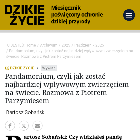
menu
TU JESTEŚ:
Home
Archiwum
2025
Październik 2025
Pandamonium, czyli jak zostać najbardziej wpływowym zwierzęciem na
świecie. Rozmowa z Piotrem Parzymiesem
•
DZIKIE ŻYCIE
Wywiad
Pandamonium, czyli jak zostać
najbardziej wpływowym zwierzęciem
na świecie. Rozmowa z Piotrem
Parzymiesem
Bartosz Sobański
artosz Sobański: Czy widziałeś pandę