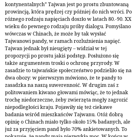
kontynentalnych” Tajwan jest po prostu zbuntowaną
prowincją, która prędzej czy później do nich wróci. Po
różnego rodzaju napięciach doszło w latach 80.-90. XX
wieku do pewnego rodzaju próby dialogu. Pomyślano
wówczas w Chinach, że może by tak wysłać
Tajwanowi pandy, w ramach rozluźnienia napięć.
Tajwan jednak był nieugięty – widział w tej
propozycji po prostu jakiś podstęp. Posłużono się
także argumentem troski o ochronę przyrody. W
zasadzie to tajwańskie społeczeństwo podzieliło się na
dwa obozy: w pierwszym mówiono, że te pandy to
zasadzka na naszą suwerenność. W drugim zaś z
politowaniem kiwano głowami mówiąc, że to jednak
trochę niedorzeczne, żeby zwierzęta mogły zagrozić
niepodległości kraju. Pojawiły się też ciekawe
badania wśród mieszkańców Tajwanu. Otóż dobrą
opinię o Chinach miało tylko około 15% badanych, ale
już za przyjęciem pand było 70% ankietowanych. To
pokazuje, że pandy mają niezwykłą moc. W końcu w