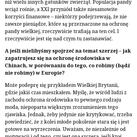
niż wielu innych gatunków zwierząt. Populacja pandy
wciąż rośnie, a XXI przyniósł także niesamowite
korzyści finansowe – niektórzy podejrzewają, że nie
zawsze pieniądze, które są przeznaczone na ochronę
pandy wielkiej, rzeczywiście trafiają na ten cel. I
rzeczywiście jest się nad czym tu zastanawiać.
A jeśli mielibyśmy spojrzeć na temat szerzej – jak
zapatrujesz się na ochronę środowiska w
Chinach, w porównaniu do tego, co robimy (bądź
nie robimy) w Europie?
Może podeprę się przykładem Wielkiej Brytanii,
gdzie jakiś czas mieszkałem. Myślę, że wśród ludzi z
zachodu ochrona środowiska to pewnego rodzaju
moda, niepoparta większym zrozumieniem tego
zjawiska. Jednak, żeby jedynie nie krytykować, trzeba
powiedzieć, że z kolei młode pokolenie stara się i jest
gotowe na wyrzeczenia. Uważam, że niezależnie od
motywacji i od tego, czy jest ona szczera, jeśli ktoś