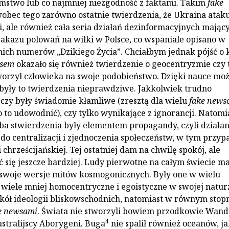
stwo lub co najmniej niezgodność z faktami. Takim
fake
obec tego zarówno ostatnie twierdzenia, że Ukraina atak
, ale również cała seria działań dezinformacyjnych mając
 zakazu polowań na wilki w Polsce, co wspaniale opisano w
nich numerów „Dzikiego Życia”. Chciałbym jednak pójść o 
wsem
okazało się również twierdzenie o geocentryzmie czy 
worzył człowieka na swoje podobieństwo. Dzięki nauce m
były to twierdzenia nieprawdziwe. Jakkolwiek trudno
czy były świadomie kłamliwe (zresztą dla wielu
fake news
 to udowodnić), czy tylko wynikające z ignorancji. Natomi
ba stwierdzenia były elementem propagandy, czyli działa
do centralizacji i zjednoczenia społeczeństw, w tym przy
 chrześcijańskiej. Tej ostatniej dam na chwilę spokój, ale
 się jeszcze bardziej. Ludy pierwotne na całym świecie ma
swoje wersje mitów kosmogonicznych. Były one w wielu
wiele mniej homocentryczne i egoistyczne w swojej natur
kół ideologii bliskowschodnich, natomiast w równym stop
e newsami
. Świata nie stworzyli bowiem przodkowie Wandj
4
ustralijscy Aborygeni. Buga
nie spalił również oceanów, ja