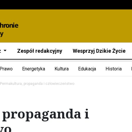
ż
Zespół redakcyjny
Wesprzyj Dzikie Życie
Prawo
Energetyka
Kultura
Edukacja
Historia
Permakultura, propaganda i człowieczeństwo
 propaganda i
wo