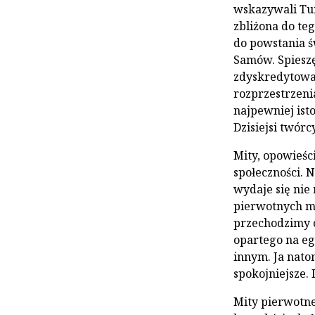
wskazywali Tun
zbliżona do te
do powstania ś
Samów. Spieszę
zdyskredytować
rozprzestrzenia
najpewniej isto
Dzisiejsi twórc
Mity, opowieśc
społeczności. 
wydaje się nie
pierwotnych ma
przechodzimy o
opartego na eg
innym. Ja nato
spokojniejsze.
Mity pierwotne 