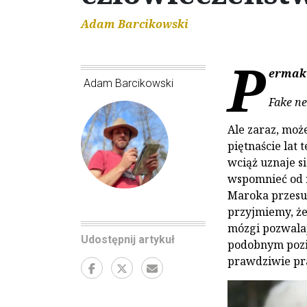
Adam Barcikowski
P
ermaku
Adam Barcikowski
Fake n
Ale zaraz, może
piętnaście lat 
wciąż uznaje s
wspomnieć od ra
Maroka przesuwa
przyjmiemy, że
mózgi pozwalaj
Udostępnij artykuł
podobnym pozi
prawdziwie pr