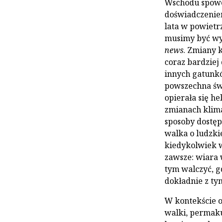
Wschodu spowod
doświadczeniem
lata w powietrz
musimy być wyb
news
. Zmiany 
coraz bardziej 
innych gatunków
powszechna św
opierała się he
zmianach klim
sposoby dostęp
walka o ludzki
kiedykolwiek w
zawsze: wiara 
tym walczyć, g
dokładnie z ty
W kontekście op
walki, permaku