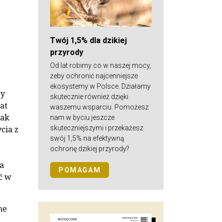
Twój 1,5% dla dzikiej
przyrody
Od lat robimy co w naszej mocy,
żeby ochronić najcenniejsze
ekosystemy w Polsce. Działamy
by
skutecznie również dzięki
at
waszemu wsparciu. Pomożesz
nak
nam w byciu jeszcze
skuteczniejszymi i przekażesz
cia z
swój 1,5% na efektywną
ochronę dzikiej przyrody?
a
POMAGAM
ć w
me