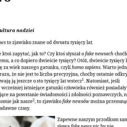
ltura nadziei
ews
to zjawisko znane od dwustu tysięcy lat.
 ktoś zapytać, jak to? Czy ktoś słyszał o
fake newsach
choć
temu, a co dopiero dwieście tysięcy? Otóż, dwieście tysięcy l
ię za wiek naszego gatunku, czyli
homo sapiens
. Warto jed
zu, że nie jest to liczba precyzyjna, choćby ostatnie odkry
1
ją ją jeszcze o sto tysięcy lat wstecz
. Natomiast, jeśli
 wcześniej istniejące gatunki człowieka również posiadały
ące na powstanie świadomości i zdolności poznawczych, n
2
omie jak nasze
, to zjawisko
fake newsów
można przesuną
adawne czasy.
Zapewne naszym przodkom sa
słowa
fake news
nic by nie