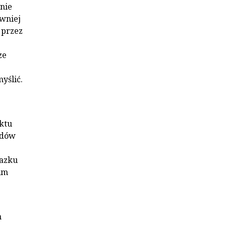
nie
ewniej
 przez
ze
yślić.
ektu
udów
lazku
im
m