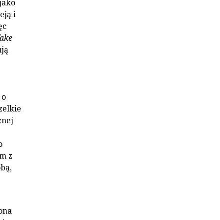
jako
ją i
ęc
fake
ują
 o
zelkie
znej
o
m z
bą,
ona