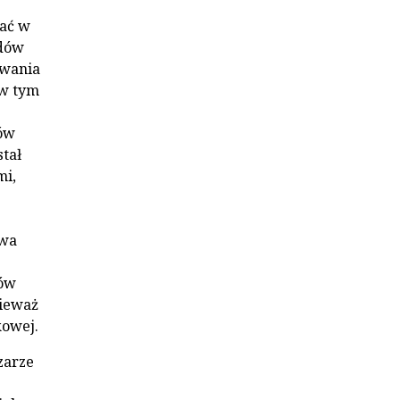
wać w
udów
ywania
 w tym
tów
tał
mi,
twa
dów
nieważ
kowej.
zarze