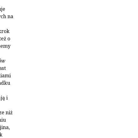
uje
ych na
krok
też o
ożemy
ów
ast
niami
padku
ją i
ze niż
niu
ina,
k