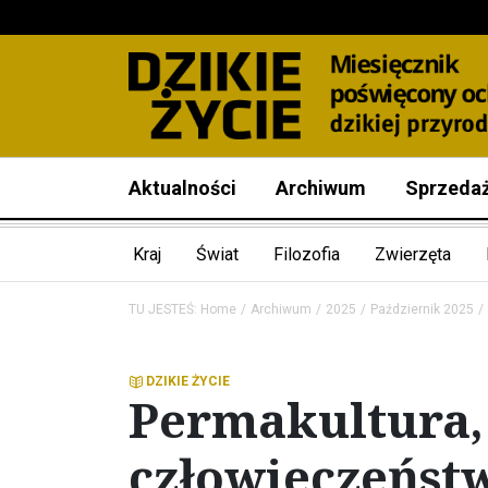
Aktualności
Archiwum
Sprzeda
Kraj
Świat
Filozofia
Zwierzęta
TU JESTEŚ:
Home
Archiwum
2025
Październik 2025
DZIKIE ŻYCIE
Permakultura,
człowieczeńst