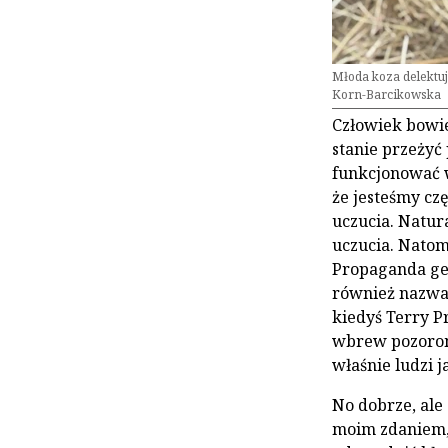
Młoda koza delektuj
Korn-Barcikowska
Człowiek bowie
stanie przeżyć 
funkcjonować w
że jesteśmy czę
uczucia. Natura
uczucia. Natomi
Propaganda ge
również nazwa
kiedyś Terry Pr
wbrew pozorom 
właśnie ludzi 
No dobrze, ale
moim zdaniem