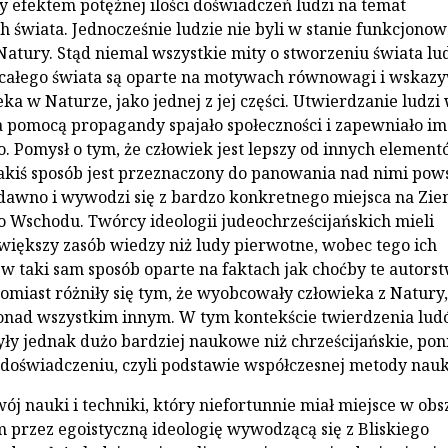
ły efektem potężnej ilości doświadczeń ludzi na temat
ch świata. Jednocześnie ludzie nie byli w stanie funkcjono
atury. Stąd niemal wszystkie mity o stworzeniu świata l
 całego świata są oparte na motywach równowagi i wskaz
ka w Naturze, jako jednej z jej części. Utwierdzanie ludzi
 pomocą propagandy spajało społeczności i zapewniało im
. Pomysł o tym, że człowiek jest lepszy od innych elemen
jakiś sposób jest przeznaczony do panowania nad nimi pows
dawno i wywodzi się z bardzo konkretnego miejsca na Zie
go Wschodu. Twórcy ideologii judeochrześcijańskich mieli
 większy zasób wiedzy niż ludy pierwotne, wobec tego ich
 w taki sam sposób oparte na faktach jak choćby te autors
miast różniły się tym, że wyobcowały człowieka z Natury,
ponad wszystkim innym. W tym kontekście twierdzenia lu
ły jednak dużo bardziej naukowe niż chrześcijańskie, po
a doświadczeniu, czyli podstawie współczesnej metody nau
ój nauki i techniki, który niefortunnie miał miejsce w obs
rzez egoistyczną ideologię wywodzącą się z Bliskiego