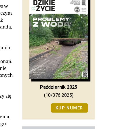
ws
w
niczym
uż
ganda,
kania
konań.
nie
lonych
Październik 2025
(10/376 2025)
zy się
KUP NUMER
enia.
ego