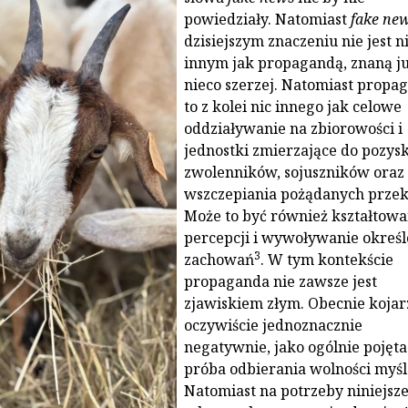
powiedziały. Natomiast
fake ne
dzisiejszym znaczeniu nie jest 
innym jak propagandą, znaną j
nieco szerzej. Natomiast propa
to z kolei nic innego jak celowe
oddziaływanie na zbiorowości i
jednostki zmierzające do pozys
zwolenników, sojuszników oraz
wszczepiania pożądanych prze
Może to być również kształtowa
percepcji i wywoływanie okreś
3
zachowań
. W tym kontekście
propaganda nie zawsze jest
zjawiskiem złym. Obecnie kojar
oczywiście jednoznacznie
negatywnie, jako ogólnie pojęta
próba odbierania wolności myśl
Natomiast na potrzeby niniejsz