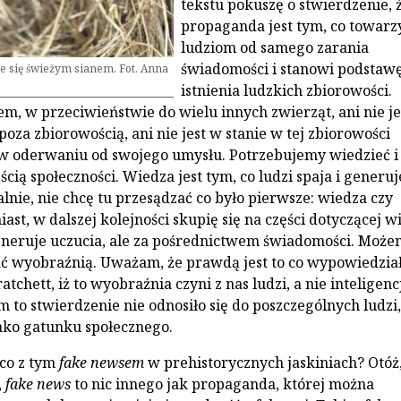
tekstu pokuszę o stwierdzenie, 
propaganda jest tym, co towarz
ludziom od samego zarania
świadomości i stanowi podstaw
e się świeżym sianem. Fot. Anna
istnienia ludzkich zbiorowości.
m, w przeciwieństwie do wielu innych zwierząt, ani nie je
poza zbiorowością, ani nie jest w stanie w tej zbiorowości
 oderwaniu od swojego umysłu. Potrzebujemy wiedzieć i 
ścią społeczności. Wiedza jest tym, co ludzi spaja i generuj
lnie, nie chcę tu przesądzać co było pierwsze: wiedza czy
ast, w dalszej kolejności skupię się na części dotyczącej w
neruje uczucia, ale za pośrednictwem świadomości. Może
ć wyobraźnią. Uważam, że prawdą jest to co wypowiedzia
atchett, iż to wyobraźnia czyni z nas ludzi, a nie inteligencj
to stwierdzenie nie odnosiło się do poszczególnych ludzi,
jako gatunku społecznego.
 co z tym
fake newsem
w prehistorycznych jaskiniach? Otóż
,
fake news
to nic innego jak propaganda, której można