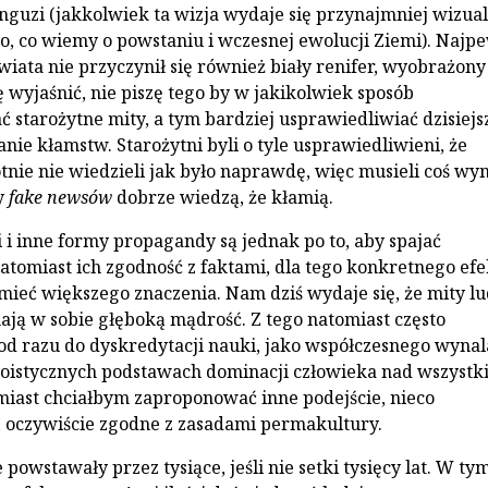
guzi (jakkolwiek ta wizja wydaje się przynajmniej wizual
go, co wiemy o powstaniu i wczesnej ewolucji Ziemi). Najp
wiata nie przyczynił się również biały renifer, wyobrażony
 wyjaśnić, nie piszę tego by w jakikolwiek sposób
 starożytne mity, a tym bardziej usprawiedliwiać dzisiejs
nie kłamstw. Starożytni byli o tyle usprawiedliwieni, że
tnie nie wiedzieli jak było naprawdę, więc musieli coś wym
y
fake newsów
dobrze wiedzą, że kłamią.
i i inne formy propagandy są jednak po to, aby spajać
Natomiast ich zgodność z faktami, dla tego konkretnego ef
 mieć większego znaczenia. Nam dziś wydaje się, że mity l
ją w sobie głęboką mądrość. Z tego natomiast często
d razu do dyskredytacji nauki, jako współczesnego wyna
oistycznych podstawach dominacji człowieka nad wszystk
miast chciałbym zaproponować inne podejście, nieco
 I oczywiście zgodne z zasadami permakultury.
powstawały przez tysiące, jeśli nie setki tysięcy lat. W ty