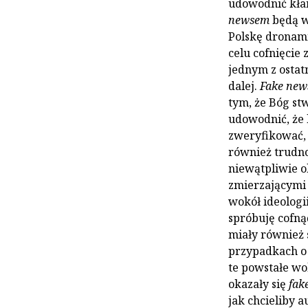
udowodnić kłam
newsem
będą w
Polskę dronami
celu cofnięcie
jednym z ostat
dalej.
Fake ne
tym, że Bóg st
udowodnić, że 
zweryfikować, 
również trudno
niewątpliwie o
zmierzającymi 
wokół ideologii
spróbuję cofnąć
miały również 
przypadkach o 
te powstałe wo
okazały się
fak
jak chcieliby a