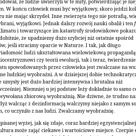
ował, że ludzie uwierzyli w te mity, potwierdzając je nie
. W końcu człowiek musi być wyjątkowy, skoro jeździ kole
u nie mając skrzydeł. Inne zwierzęta tego nie potrafią, wi
rani, wyjątkowi. Jednak dalszy rozwój nauki obalił i ten
klimatu i towarzyszące im katastrofy środowiskowe pokaz
dobitnie, że upadniemy dużo szybciej niż ostatnie spośród
, jeśli stracimy oparcie w Naturze. I tak, jak długo
iadomość ludzi ukształtowana wielowiekową propagandą
liocentryzmowi czy teorii ewolucji, tak i teraz, twierdzenie
atu spowodowanych przez człowieka jest zwalczane na ws
ne ludzkiej wyobraźni. A w dzisiejszej dobie technokratyc
e umysły jest dużo bardziej intensywna i brutalna niż
cześniej. Niemniej u jej podstaw leży dokładnie to samo c
wywołana zbiorową wyobraźnią. Nie dziwne, że trudno na
dyż walcząc z dezinformacją walczymy niejako z samym so
m, co uczyniło z nas ludzi. Zwalczamy wyobraźnię.
isanej wyżej, jak się zdaje, coraz bardziej egzystencjalnej
ltura może zająć ciekawe i wartościowe miejsce. Czerpie 