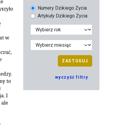
że
Numery Dzikiego Życia
yszyło
Artykuły Dzikiego Życia
ę
st w
czuć,
e
ZASTOSUJ
iedzy.
wyczyść filtry
my to
ł
a. I
 ale
,