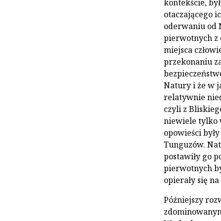
kontekście, by
otaczającego i
oderwaniu od N
pierwotnych z
miejsca człowie
przekonaniu za
bezpieczeństwo
Natury i że w 
relatywnie nie
czyli z Bliskie
niewiele tylko
opowieści były
Tunguzów. Nato
postawiły go 
pierwotnych by
opierały się n
Późniejszy rozw
zdominowanym p