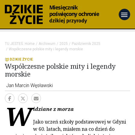
menu
TU JESTEŚ:
Home
Archiwum
2025
Październik 2025
Współczesne polskie mity i legendy morskie
DZIKIE ŻYCIE
Współczesne polskie mity i legendy
morskie
Jan Marcin Węsławski
W
idziane z morza
Jako uczeń szkoły podstawowej w Gdyni
w 60. latach, miałem na co dzień do