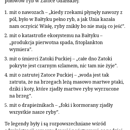
połowów ryb w Zatoce Gdańskiej:
mit o nawozach – „kiedy rzekami płynęły nawozy z
pól, było w Bałtyku pełno ryb, a jak Unia kazała
nam oczyścić Wisłę, ryby znikły bo nie mają co jeść”.
mit o katastrofie ekosystemu na Bałtyku –
„produkcja pierwotna spada, fitoplankton
wymiera”.
mit o śmierci Zatoki Puckiej – „całe dno Zatoki
pokryte jest czarnym szlamem, nic tam nie żyje”.
mit o zatrutej Zatoce Puckiej – „woda jest tak
zatruta, że na brzegach leżą masowo martwe ptaki,
dziki i koty, które zjadły martwe ryby wyrzucone
na brzeg”.
mit o drapieżnikach – „foki i kormorany zjadły
wszystkie nasze ryby”.
Te legendy były i są rozpowszechniane wśród