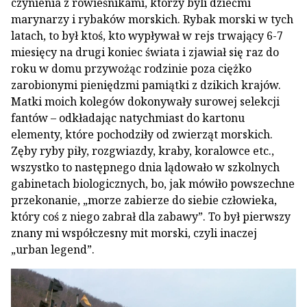
czynienia z rówieśnikami, którzy byli dziećmi
marynarzy i rybaków morskich. Rybak morski w tych
latach, to był ktoś, kto wypływał w rejs trwający 6-7
miesięcy na drugi koniec świata i zjawiał się raz do
roku w domu przywożąc rodzinie poza ciężko
zarobionymi pieniędzmi pamiątki z dzikich krajów.
Matki moich kolegów dokonywały surowej selekcji
fantów – odkładając natychmiast do kartonu
elementy, które pochodziły od zwierząt morskich.
Zęby ryby piły, rozgwiazdy, kraby, koralowce etc.,
wszystko to następnego dnia lądowało w szkolnych
gabinetach biologicznych, bo, jak mówiło powszechne
przekonanie, „morze zabierze do siebie człowieka,
który coś z niego zabrał dla zabawy”. To był pierwszy
znany mi współczesny mit morski, czyli inaczej
„urban legend”.