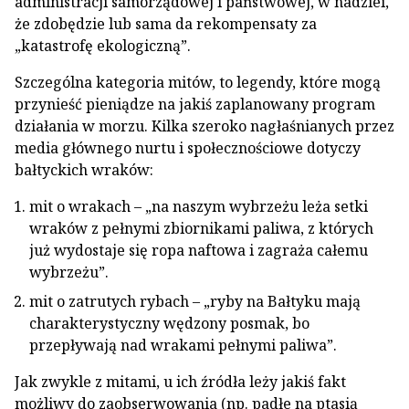
administracji samorządowej i państwowej, w nadziei,
że zdobędzie lub sama da rekompensaty za
„katastrofę ekologiczną”.
Szczególna kategoria mitów, to legendy, które mogą
przynieść pieniądze na jakiś zaplanowany program
działania w morzu. Kilka szeroko nagłaśnianych przez
media głównego nurtu i społecznościowe dotyczy
bałtyckich wraków:
mit o wrakach – „na naszym wybrzeżu leża setki
wraków z pełnymi zbiornikami paliwa, z których
już wydostaje się ropa naftowa i zagraża całemu
wybrzeżu”.
mit o zatrutych rybach – „ryby na Bałtyku mają
charakterystyczny wędzony posmak, bo
przepływają nad wrakami pełnymi paliwa”.
Jak zwykle z mitami, u ich źródła leży jakiś fakt
możliwy do zaobserwowania (np. padłe na ptasią