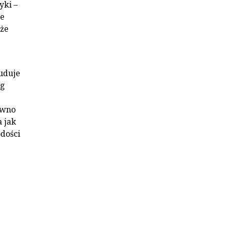
yki –
ne
uże
buduje
ig
awno
 jak
odości