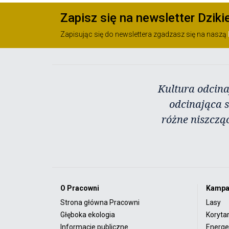
Zapisz się na newsletter Dziki
Zapisując się do newslettera zgadzasz się na naszą
Kultura odcina
odcinająca s
różne niszczą
O Pracowni
Kampa
Strona główna Pracowni
Lasy
Głęboka ekologia
Koryta
Informacje publiczne
Energet