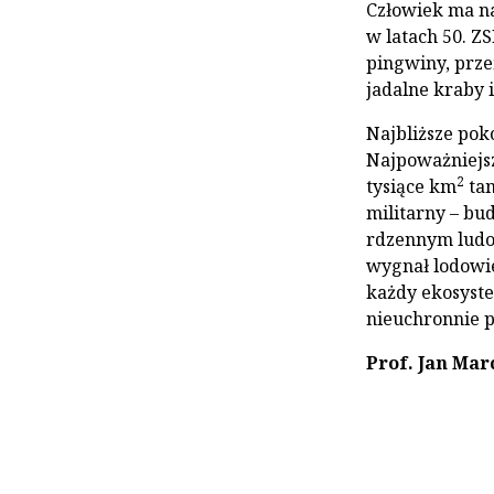
Człowiek ma na
w latach 50. Z
pingwiny, prze
jadalne kraby i
Najbliższe po
Najpoważniejsz
2
tysiące km
tam
militarny – bu
rdzennym ludo
wygnał lodowie
każdy ekosystem
nieuchronnie p
Prof. Jan Mar