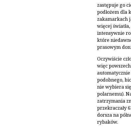
zastępuje go c
podłożem dla k
zakamarkach ja
więcej światła,
intensywnie ro
które niedawno
prasowym donie
Oczywiście czł
więc powszechn
automatycznie 
podobnego, bio
nie wybiera si
polarnemu). N
zatrzymania zm
przekraczały 6
dorsza na półn
rybaków.