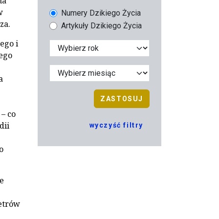
na
w
Numery Dzikiego Życia
za.
Artykuły Dzikiego Życia
ego i
nego
a
ZASTOSUJ
 – co
dii
wyczyść filtry
o
ze
metrów