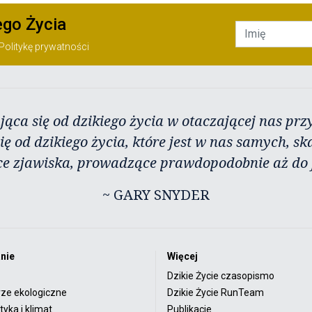
ego Życia
Politykę prywatności
jąca się od dzikiego życia w otaczającej nas przy
ię od dzikiego życia, które jest w nas samych, sk
ce zjawiska, prowadzące prawdopodobnie aż do j
~ GARY SNYDER
nie
Więcej
Dzikie Życie czasopismo
rze ekologiczne
Dzikie Życie RunTeam
yka i klimat
Publikacje