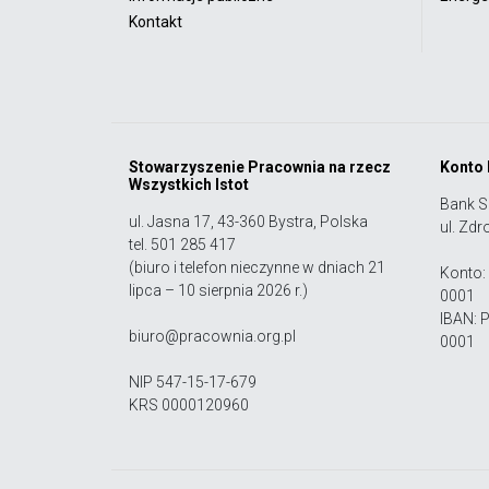
Kontakt
Stowarzyszenie Pracownia na rzecz
Konto
Wszystkich Istot
Bank S
ul. Jasna 17, 43-360 Bystra, Polska
ul. Zdr
tel. 501 285 417
(biuro i telefon nieczynne w dniach 21
Konto:
lipca – 10 sierpnia 2026 r.)
0001
IBAN: 
biuro@pracownia.org.pl
0001
NIP 547-15-17-679
KRS 0000120960