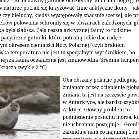
iedź – to niedawny gatunek oddzielony od brunatnego grizz
 naturze potrafi się krzyżować. Inne arktyczne ikony – ja
 czy biełuchy, kiedyś występowały znacznie szerzej, ale p
eków polowania schroniły się w obszarach zalodzonych, g
a była słabsza. Cała reszta arktycznej fauny to rodzime
 pacyficzne gatunki, które potrafią sobie dać radę z
ym okresem ciemności Nocy Polarnej (czyli brakiem
Niska temperatura nie jest tu specjalnym wyróżnikiem, bo
siejsza fauna oceaniczna jest zimnowodna (średnia temper
kracza zwykle 2 °C).
Oba obszary polarne podlegają
zmianom przez ocieplenie globa
Zmiana ta jest na szczęście pow
w Antarktyce, ale bardzo szybk
Arktyce. Główny problem to
podniesienie poziomu morza, k
nieuchronnie postępuje – Grenl
zafunduje nam co najmniej 1 m