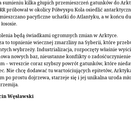
 sumieniu kilka głupich przemieszczeń gatunków do Arkt
SRR próbował w okolicy Półwyspu Kola osiedlić antarktycz
mieszczano pacyficzne uchatki do Atlantyku, a w końcu d
 łososie.
kolenia będą świadkami ogromnych zmian w Arktyce.
a to topnienie wiecznej zmarzliny na Syberii, które prze
tych wybrzeży. Industrializacja, rozpoczęty właśnie wyśc
dowa nowych baz, nieustanne konflikty o zadośćuczynienie
m – wreszcie coraz szybszy powrót gatunków, które nied
c. Nie chcę dodawać tu wartościujących epitetów, Arktyka
 po prostu dojrzewa, starzeje się i jej unikalna uroda mł
rzemija.
cin Węsławski