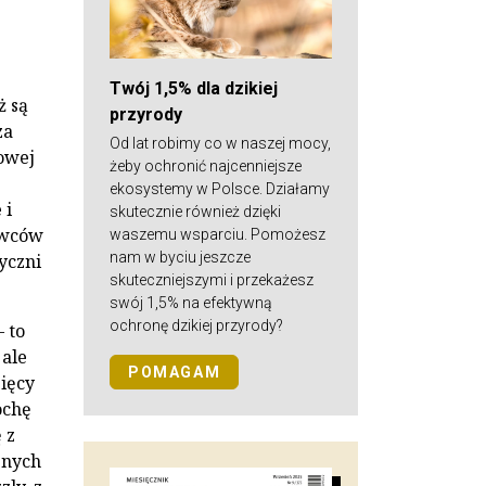
Twój 1,5% dla dzikiej
ż są
przyrody
za
Od lat robimy co w naszej mocy,
dowej
żeby ochronić najcenniejsze
ekosystemy w Polsce. Działamy
 i
skutecznie również dzięki
owców
waszemu wsparciu. Pomożesz
nam w byciu jeszcze
yczni
skuteczniejszymi i przekażesz
swój 1,5% na efektywną
ochronę dzikiej przyrody?
 to
 ale
POMAGAM
sięcy
ochę
 z
znych