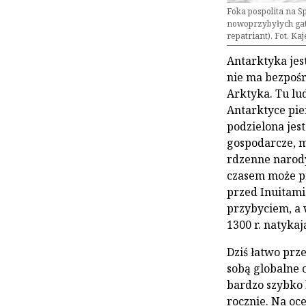
Foka pospolita na S
nowoprzybyłych gat
repatriant). Fot. Ka
Antarktyka jes
nie ma bezpośr
Arktyka. Tu lud
Antarktyce pie
podzielona jes
gospodarcze, m
rdzenne narody
czasem może pr
przed Inuitami
przybyciem, a 
1300 r. natyka
Dziś łatwo prze
sobą globalne o
bardzo szybko 
rocznie. Na oce