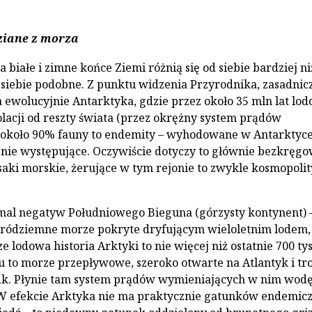
ziane z morza
a białe i zimne końce Ziemi różnią się od siebie bardziej ni
 siebie podobne. Z punktu widzenia Przyrodnika, zasadnic
a ewolucyjnie Antarktyka, gdzie przez około 35 mln lat lo
zolacji od reszty świata (przez okrężny system prądów
 około 90% fauny to endemity – wyhodowane w Antarktyce
j nie występujące. Oczywiście dotyczy to głównie bezkręg
ssaki morskie, żerujące w tym rejonie to zwykle kosmopolit
mal negatyw Południowego Bieguna (górzysty kontynent) –
śródziemne morze pokryte dryfującym wieloletnim lodem,
e lodowa historia Arktyki to nie więcej niż ostatnie 700 ty
ku to morze przepływowe, szeroko otwarte na Atlantyk i tr
ik. Płynie tam system prądów wymieniających w nim wodę
 W efekcie Arktyka nie ma praktycznie gatunków endemic