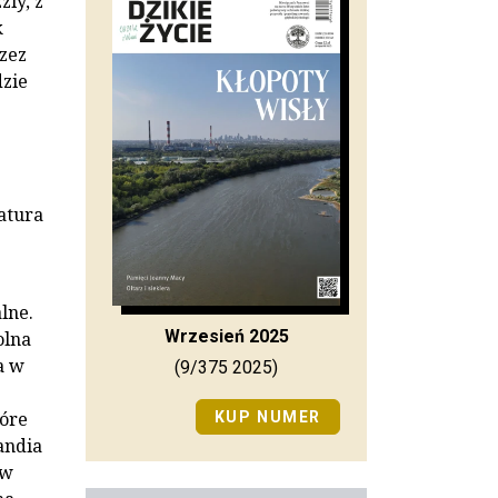
ly, z
k
rzez
dzie
atura
lne.
Wrzesień 2025
olna
a w
(9/375 2025)
tóre
KUP NUMER
andia
 w