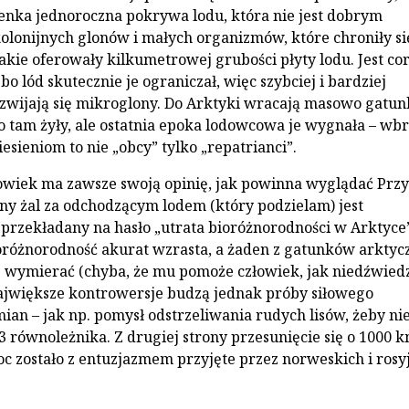
ienka jednoroczna pokrywa lodu, która nie jest dobrym
olonijnych glonów i małych organizmów, które chroniły si
kie oferowały kilkumetrowej grubości płyty lodu. Jest co
 bo lód skutecznie je ograniczał, więc szybciej i bardziej
zwijają się mikroglony. Do Arktyki wracają masowo gatunk
 tam żyły, ale ostatnia epoka lodowcowa je wygnała – wb
sieniom to nie „obcy” tylko „repatrianci”.
owiek ma zawsze swoją opinię, jak powinna wyglądać Przy
y żal za odchodzącym lodem (który podzielam) jest
przekładany na hasło „utrata bioróżnorodności w Arktyce”
różnorodność akurat wzrasta, a żaden z gatunków arktyc
ę wymierać (chyba, że mu pomoże człowiek, jak niedźwied
ajwiększe kontrowersje budzą jednak próby siłowego
ian – jak np. pomysł odstrzeliwania rudych lisów, żeby ni
3 równoleżnika. Z drugiej strony przesunięcie się o 1000 
oc zostało z entuzjazmem przyjęte przez norweskich i rosy