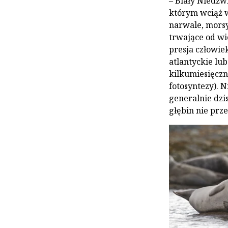
– Biały Niedźw
którym wciąż w
narwale, morsy
trwające od wi
presja człowiek
atlantyckie lub
kilkumiesięczn
fotosyntezy). 
generalnie dzi
głębin nie prze