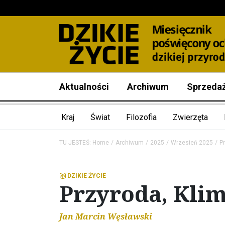
Aktualności
Archiwum
Sprzeda
Kraj
Świat
Filozofia
Zwierzęta
TU JESTEŚ:
Home
Archiwum
2025
Wrzesień 2025
Pr
DZIKIE ŻYCIE
Przyroda, Klim
Jan Marcin Węsławski