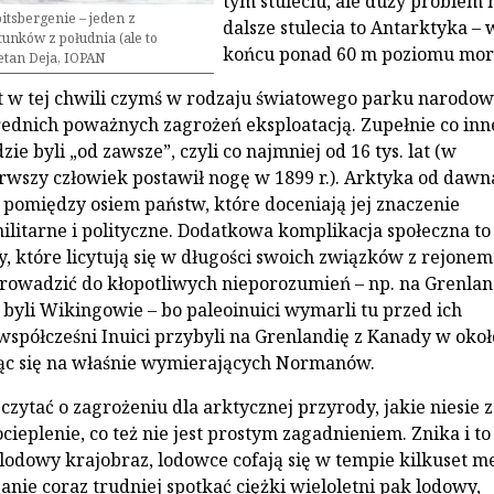
tym stuleciu, ale duży problem 
pitsbergenie – jeden z
dalsze stulecia to Antarktyka – 
unków z południa (ale to
końcu ponad 60 m poziomu mor
jetan Deja, IOPAN
t w tej chwili czymś w rodzaju światowego parku narodow
ednich poważnych zagrożeń eksploatacją. Zupełnie co in
zie byli „od zawsze”, czyli co najmniej od 16 tys. lat (w
rwszy człowiek postawił nogę w 1899 r.). Arktyka od dawn
t pomiędzy osiem państw, które doceniają jej znaczenie
ilitarne i polityczne. Dodatkowa komplikacja społeczna to
, które licytują się w długości swoich związków z rejonem
owadzić do kłopotliwych nieporozumień – np. na Grenlan
 byli Wikingowie – bo paleoinuici wymarli tu przed ich
współcześni Inuici przybyli na Grenlandię z Kanady w okoł
jąc się na właśnie wymierających Normanów.
czytać o zagrożeniu dla arktycznej przyrody, jakie niesie 
cieplenie, co też nie jest prostym zagadnieniem. Znika i to
lodowy krajobraz, lodowce cofają się w tempie kilkuset 
anie coraz trudniej spotkać ciężki wieloletni pak lodowy,