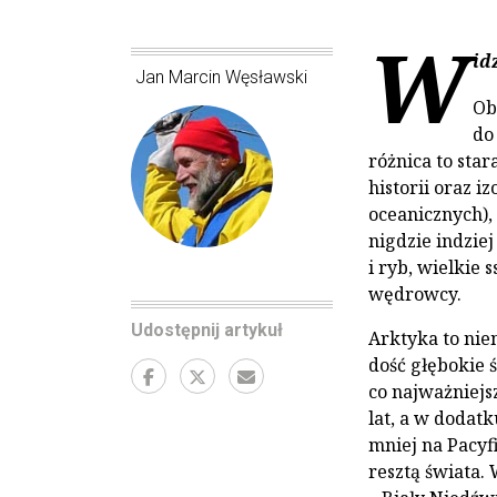
W
id
Jan Marcin Węsławski
Ob
do
różnica to star
historii oraz i
oceanicznych),
nigdzie indzie
i ryb, wielkie 
wędrowcy.
Udostępnij artykuł
Arktyka to nie
dość głębokie 
co najważniejsz
lat, a w dodat
mniej na Pacyf
resztą świata.