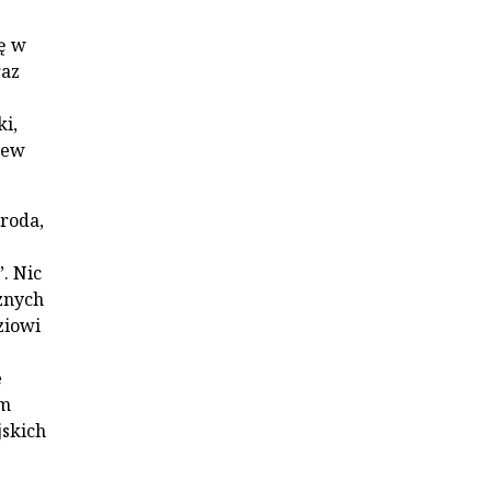
ę w
raz
i,
rew
roda,
. Nic
znych
ziowi
e
km
jskich