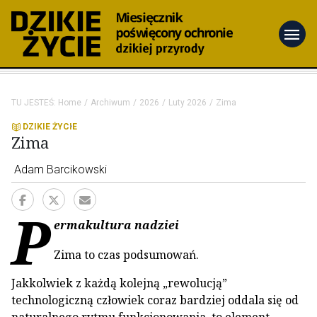
menu
TU JESTEŚ:
Home
Archiwum
2026
Luty 2026
Zima
DZIKIE ŻYCIE
Zima
Adam Barcikowski
P
ermakultura nadziei
Zima to czas podsumowań.
Jakkolwiek z każdą kolejną „rewolucją”
technologiczną człowiek coraz bardziej oddala się od