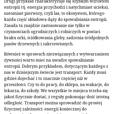
Drugi przykład charakteryzuje się szybkim wzrostem
entropii (tj. energia przychodzi i natychmiast ucieka),
natomiast pierwszy, czyli las, to ekosystem, którego
każda część składowa dąży do spowalniania entropii.
Zasada ta znajdzie zastosowanie nie tylko w
czynnościach ogrodniczych i rolniczych w postaci
braku orki, ściółkowania gleby, sadzenia śródpolnych
pasów drzewnych i zakrzewionych.
Również w sprawach niezwiązanych z wytwarzaniem
żywności warto mieć na uwadze spowalnianie
entropii. Dobrym przykładem, dotyczącym każdego z
nas w dzisiejszym świecie jest transport. Każdy musi
gdzieś dojechać i to znacznie częściej niż w
przeszłości. Czy to do pracy, do sklepu, na wakacje, do
lekarza, do szkoły. We wszystkie te miejsca trzeba się
jakoś fizycznie dostać, z reguły pokonując dość istotną
odległość. Transport można sprowadzić do prostej
fizycznej zależności: energii koniecznej do