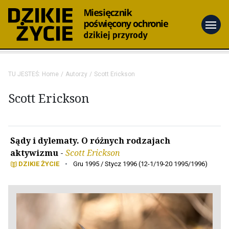
menu
TU JESTEŚ:
Home
Autorzy
Scott Erickson
Scott Erickson
Sądy i dylematy. O różnych rodzajach
aktywizmu
-
Scott Erickson
DZIKIE ŻYCIE
•
Gru 1995 / Stycz 1996 (12-1/19-20 1995/1996)