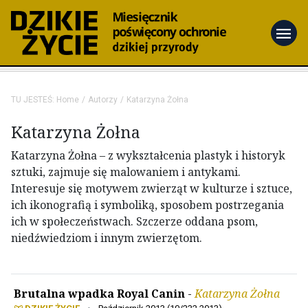
menu
TU JESTEŚ:
Home
Autorzy
Katarzyna Żołna
Katarzyna Żołna
Katarzyna Żołna – z wykształcenia plastyk i historyk
sztuki, zajmuje się malowaniem i antykami.
Interesuje się motywem zwierząt w kulturze i sztuce,
ich ikonografią i symboliką, sposobem postrzegania
ich w społeczeństwach. Szczerze oddana psom,
niedźwiedziom i innym zwierzętom.
Brutalna wpadka Royal Canin
-
Katarzyna Żołna