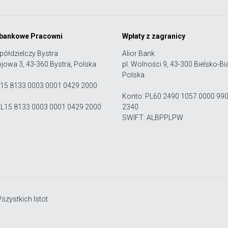
 bankowe Pracowni
Wpłaty z zagranicy
półdzielczy Bystra
Alior Bank
ojowa 3, 43-360 Bystra, Polska
pl. Wolności 9, 43-300 Bielsko-Bia
Polska
 15 8133 0003 0001 0429 2000
Konto: PL60 2490 1057 0000 99
PL15 8133 0003 0001 0429 2000
2340
SWIFT: ALBPPLPW
zystkich Istot