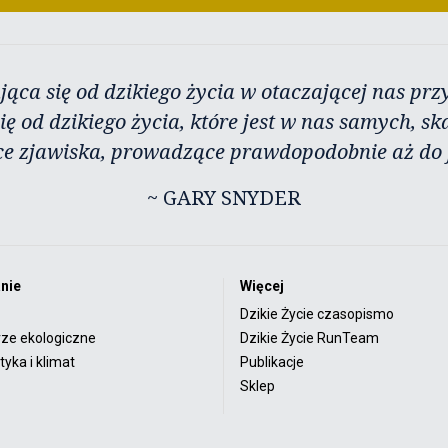
jąca się od dzikiego życia w otaczającej nas przy
ię od dzikiego życia, które jest w nas samych, sk
ce zjawiska, prowadzące prawdopodobnie aż do j
~ GARY SNYDER
nie
Więcej
Dzikie Życie czasopismo
rze ekologiczne
Dzikie Życie RunTeam
yka i klimat
Publikacje
Sklep