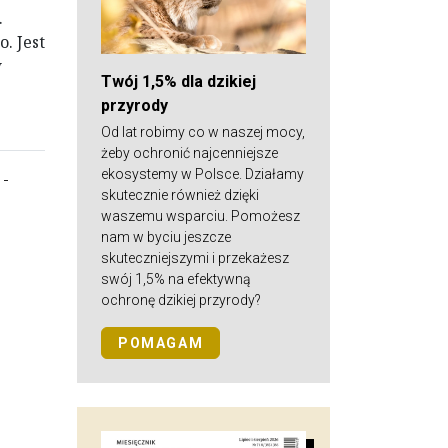
.
. Jest
w
Twój 1,5% dla dzikiej
przyrody
Od lat robimy co w naszej mocy,
żeby ochronić najcenniejsze
ekosystemy w Polsce. Działamy
-
skutecznie również dzięki
waszemu wsparciu. Pomożesz
nam w byciu jeszcze
skuteczniejszymi i przekażesz
swój 1,5% na efektywną
ochronę dzikiej przyrody?
POMAGAM