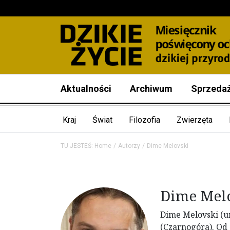
Aktualności
Archiwum
Sprzeda
Kraj
Świat
Filozofia
Zwierzęta
TU JESTEŚ:
Home
Autorzy
Dime Melovski
Dime Mel
Dime Melovski (ur
(Czarnogóra). Od