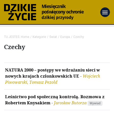
menu
TU JESTEŚ:
Home
Kategorie
Świat
Europa
Czechy
Czechy
NATURA 2000 – postępy we wdrażaniu sieci w
nowych krajach członkowskich UE
-
Wojciech
Piwowarski, Tomasz Pezold
Leśnictwo pod społeczną kontrolą. Rozmowa z
Robertem Knysakiem
-
Jarosław Butorza
Wywiad