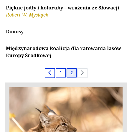
Piękne jodły i holoruby – wrażenia ze Słowacji
-
Robert W. Mysłajek
Donosy
Międzynarodowa koalicja dla ratowania lasów
Europy Środkowej
chevron_left
chevron_right
1
2