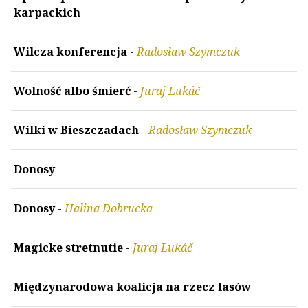
karpackich
Wilcza konferencja
-
Radosław Szymczuk
Wolność albo śmierć
-
Juraj Lukáč
Wilki w Bieszczadach
-
Radosław Szymczuk
Donosy
Donosy
-
Halina Dobrucka
Magicke stretnutie
-
Juraj Lukáč
Międzynarodowa koalicja na rzecz lasów