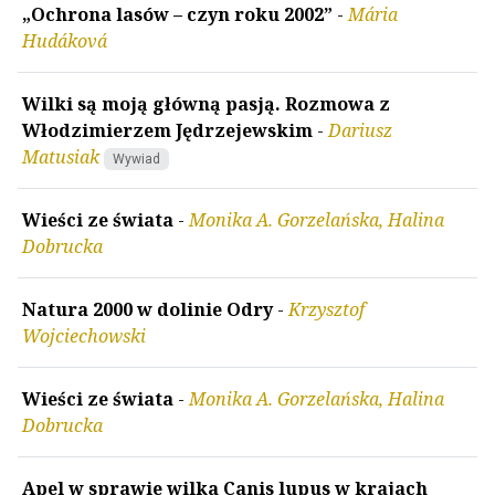
„Ochrona lasów – czyn roku 2002”
-
Mária
Hudáková
Wilki są moją główną pasją. Rozmowa z
Włodzimierzem Jędrzejewskim
-
Dariusz
Matusiak
Wywiad
Wieści ze świata
-
Monika A. Gorzelańska, Halina
Dobrucka
Natura 2000 w dolinie Odry
-
Krzysztof
Wojciechowski
Wieści ze świata
-
Monika A. Gorzelańska, Halina
Dobrucka
Apel w sprawie wilka Canis lupus w krajach