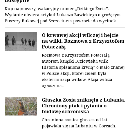
dostępne
Kup najnowszy, wakacyjny numer „Dzikiego Życia”.
Wydanie otwiera artykuł Łukasza Ławickiego o grożącym
Puszczy Bukowej pod Szczecinem powrocie do wycinek.
O krwawej akcji wilczej i hejcie
na wilki. Rozmowa z Krzysztofem
Potaczałą
Rozmowa z Krzysztofem Potaczałą
autorem książki „Człowiek i wilk.
Historia splamiona krwią” o mało znanej
w Polsce akcji, której celem była
eksterminacja wilków. Akcja wilcza
ogłoszona...
Głuszka Zosia zniknęła z Lubania.
Chroniony ptak i pytania o
budowę schroniska
Chroniona samica głuszca od lat
pojawiała się na Lubaniu w Gorcach.