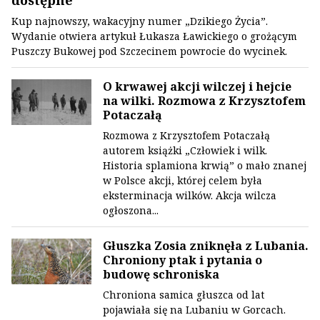
dostępne
Kup najnowszy, wakacyjny numer „Dzikiego Życia”.
Wydanie otwiera artykuł Łukasza Ławickiego o grożącym
Puszczy Bukowej pod Szczecinem powrocie do wycinek.
O krwawej akcji wilczej i hejcie
na wilki. Rozmowa z Krzysztofem
Potaczałą
Rozmowa z Krzysztofem Potaczałą
autorem książki „Człowiek i wilk.
Historia splamiona krwią” o mało znanej
w Polsce akcji, której celem była
eksterminacja wilków. Akcja wilcza
ogłoszona...
Głuszka Zosia zniknęła z Lubania.
Chroniony ptak i pytania o
budowę schroniska
Chroniona samica głuszca od lat
pojawiała się na Lubaniu w Gorcach.