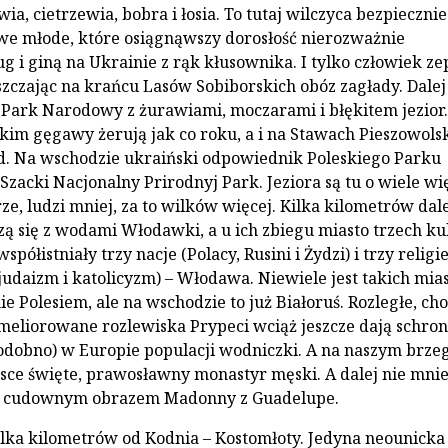
ia, cietrzewia, bobra i łosia. To tutaj wilczyca bezpiecznie
e młode, które osiągnąwszy dorosłość nierozważnie
g i giną na Ukrainie z rąk kłusownika. I tylko człowiek ze
szczając na krańcu Lasów Sobiborskich obóz zagłady. Dalej
 Park Narodowy z żurawiami, moczarami i błękitem jezior
kim gęgawy żerują jak co roku, a i na Stawach Pieszowols
d. Na wschodzie ukraiński odpowiednik Poleskiego Parku
zacki Nacjonalny Prirodnyj Park. Jeziora są tu o wiele wi
e, ludzi mniej, za to wilków więcej. Kilka kilometrów dal
ą się z wodami Włodawki, a u ich zbiegu miasto trzech kul
półistniały trzy nacje (Polacy, Rusini i Żydzi) i trzy religi
judaizm i katolicyzm) – Włodawa. Niewiele jest takich mias
e Polesiem, ale na wschodzie to już Białoruś. Rozległe, ch
meliorowane rozlewiska Prypeci wciąż jeszcze dają schron
odobno) w Europie populacji wodniczki. A na naszym brze
jsce święte, prawosławny monastyr męski. A dalej nie mnie
z cudownym obrazem Madonny z Guadelupe.
kilka kilometrów od Kodnia – Kostomłoty. Jedyna neounicka