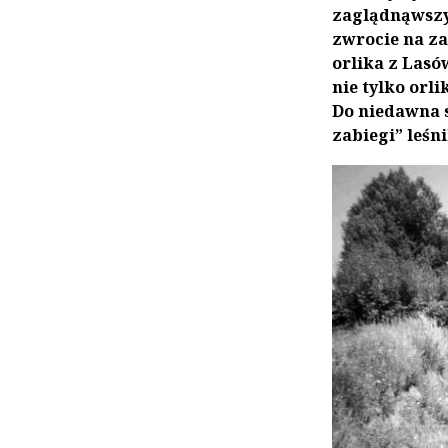
zaglądnąwszy
zwrocie na za
orlika z Lasó
nie tylko orl
Do niedawna s
zabiegi” leśn