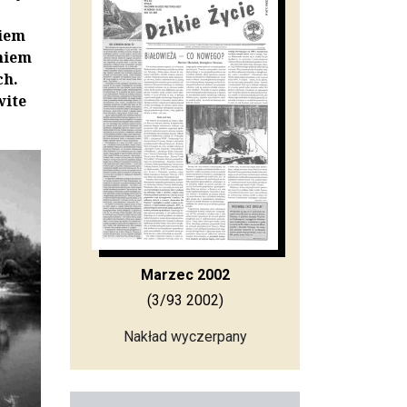
kiem
aniem
ch.
wite
Marzec 2002
(3/93 2002)
Nakład wyczerpany