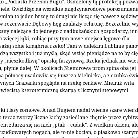
 „Podlaski Przełom Bugu”. Ośmielony tą protekcją pozwa
wiele. Gwiżdżąc na wszelkie międzynarodowe porozumieni
emian to jeden brzeg to drugi nie licząc się nawet z sędzi
 w rezerwacie Dębowy Łęg znalazły ochronę. Bezczelnie 
osny należące do jednego z nadbużańskich gospodarzy, i
to więcej łąki, robiąc przy tym nowe miejsca lęgowe dla
ażaj sobie krnąbrna rzeko! Tam w dalekim Lublinie pano
zą wszystko i już myślą, skąd wziąć pieniądze na to by cię
y „nieszkodliwą” opaską faszynową. Rzeka jednak nie wie
, płynie dalej. W okolicach Niemirowa prom spina oba jej
na północy usadowiła się Puszcza Mielnicka, a z czubka świ
nych Grabarki spogląda na rzekę cerkiew. Mielnik wita
wiecistą kserotermiczną skarpą z licznymi stepowymi
ki i lasy sosnowe. A nad Bugiem nadal wierne szare wierz
 teraz tworzy liczne łachy zasiedlane chętnie przez rybitw
sem zdarza się na nich „ptak – cudak”. Z wielkim okiem, ale
zczudłowatych nogach, ale to nie bocian, o piaskowo szary