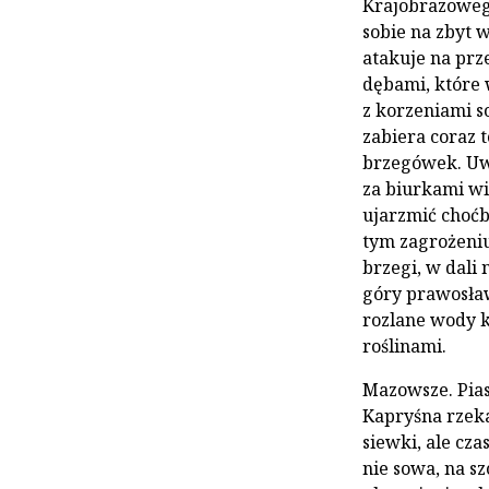
Krajobrazowego
sobie na zbyt 
atakuje na prz
dębami, które
z korzeniami s
zabiera coraz 
brzegówek. Uw
za biurkami wid
ujarzmić choćb
tym zagrożeniu
brzegi, w dali 
góry prawosław
rozlane wody k
roślinami.
Mazowsze. Pias
Kapryśna rzeka
siewki, ale cza
nie sowa, na s