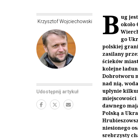
B
ug jes
Krzysztof Wojciechowski
około 
Wierch
go Ukr
polskiej gran
zasilany prze
ścieków miast
kolejne ładun
Dobrotworu n
nad nią, woda 
upłynie kilku
Udostępnij artykuł
miejscowości 
dawnego mająt
Polską a Ukr
Hrubieszowsz
niesionego os
srebrzysty ch