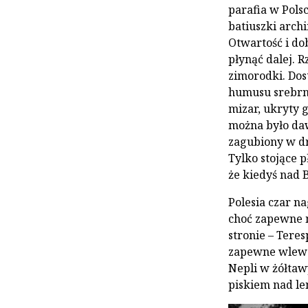
parafia w Pols
batiuszki arch
Otwartość i do
płynąć dalej. R
zimorodki. Dos
humusu srebrny
mizar, ukryty 
można było daw
zagubiony w dr
Tylko stojące 
że kiedyś nad
Polesia czar n
choć zapewne ni
stronie – Tere
zapewne wlewaj
Nepli w żółtaw
piskiem nad l