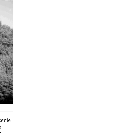
żenie
u