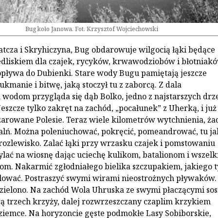
Bug koło Janowa. Fot. Krzysztof Wojciechowski
tcza i Skryhiczyna, Bug obdarowuje wilgocią łąki będące
dliskiem dla czajek, rycyków, krwawodziobów i błotniak
opływa do Dubienki. Stare wody Bugu pamiętają jeszcze
kmanie i bitwę, jaką stoczył tu z zaborcą. Z dala
wodom przygląda się dąb Bolko, jedno z najstarszych dr
eszcze tylko zakręt na zachód, „pocałunek” z Uherką, i już 
arowane Polesie. Teraz wiele kilometrów wytchnienia, ż
alń. Można poleniuchować, pokręcić, pomeandrować, tu ja
rozlewisko. Zalać łąki przy wrzasku czajek i pomstowaniu
lać na wiosnę dając uciechę kulikom, batalionom i wszel
m. Nakarmić zgłodniałego bielika szczupakiem, jakiego t
lować. Postraszyć swymi wirami nieostrożnych pływaków.
 zielono. Na zachód Wola Uhruska ze swymi płaczącymi so
rą trzech krzyży, dalej rozwrzeszczany czaplim krzykiem
iemce. Na horyzoncie gęste podmokłe Lasy Sobiborskie,