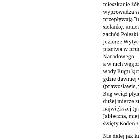
mieszkanie żółw
wyprowadza sw
przepływają Bu
sielankę, umie
zachód Poleski
Jeziorze Wytyc
ptactwa w bru
Narodowego – S
a w nich węgorz
wody Bugu łącz
gdzie dawniej ws
(prawosławie, 
Bug wciąż płyni
dużej mierze z
największej (p
Jabłeczna, mie
święty Kodeń 
Nie dalej jak 