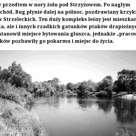
 przedtem w nory żołn pod Strzyżowem. Po nagłym
chód, Bug płynie dalej na północ, pozdrawiany krzy
w Strzeleckich. Ten duży kompleks leśny jest mieszk
ika, ale i innych rzadkich gatunków ptaków drapieżny
tanowił miejsce bytowania głuszca, jednakże „praco
ików pozbawiły go pokarmu i miejsc do życia.