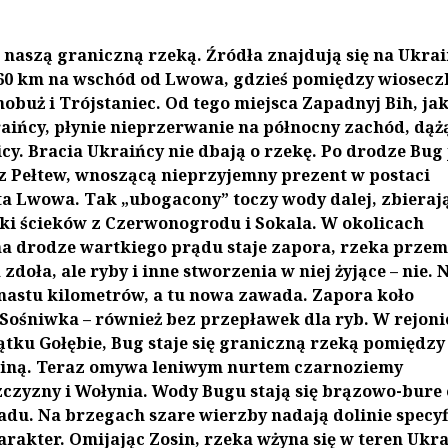
t naszą graniczną rzeką. Źródła znajdują się na Ukrai
60 km na wschód od Lwowa, gdzieś pomiędzy wiosec
obuż i Trójstaniec. Od tego miejsca Zapadnyj Bih, ja
aińcy, płynie nieprzerwanie na północny zachód, dąż
icy. Bracia Ukraińcy nie dbają o rzekę. Po drodze Bug 
z Pełtew, wnoszącą nieprzyjemny prezent w postaci
a Lwowa. Tak „ubogacony” toczy wody dalej, zbieraj
ki ścieków z Czerwonogrodu i Sokala. W okolicach
a drodze wartkiego prądu staje zapora, rzeka prze
zdoła, ale ryby i inne stworzenia w niej żyjące – nie. 
nastu kilometrów, a tu nowa zawada. Zapora koło
Sośniwka – również bez przepławek dla ryb. W rejoni
ku Gołębie, Bug staje się graniczną rzeką pomiędzy
ainą. Teraz omywa leniwym nurtem czarnoziemy
czyzny i Wołynia. Wody Bugu stają się brązowo-bure
adu. Na brzegach szare wierzby nadają dolinie specy
arakter. Omijając Zosin, rzeka wżyna się w teren Ukra