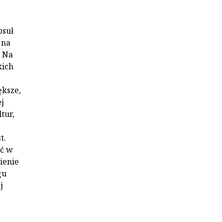
psuł
 na
. Na
kich
ększe,
ej
tur,
e
t.
oć w
ienie
gu
j