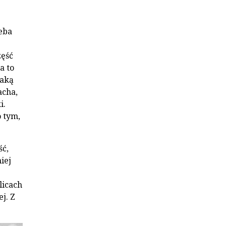
eba
zęść
a to
jaką
acha,
i.
o tym,
ść,
iej
licach
j. Z