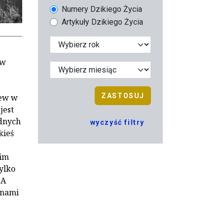
Numery Dzikiego Życia
Artykuły Dzikiego Życia
ów
ZASTOSUJ
zew w
jest
adnych
wyczyść filtry
kieś
kim
ylko
 A
snami