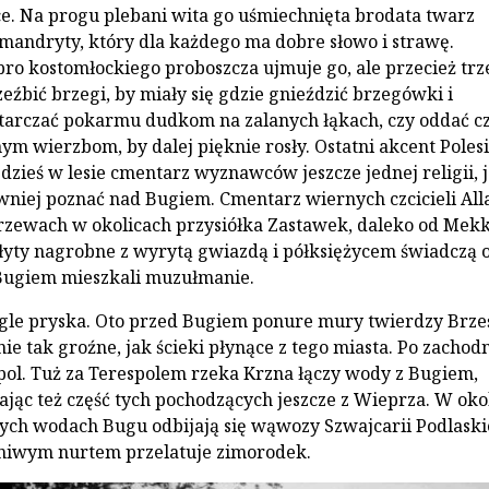
ce. Na progu plebani wita go uśmiechnięta brodata twarz
imandryty, który dla każdego ma dobre słowo i strawę.
bro kostomłockiego proboszcza ujmuje go, ale przecież trz
zeźbić brzegi, by miały się gdzie gnieździć brzegówki i
tarczać pokarmu dudkom na zalanych łąkach, czy oddać c
m wierzbom, by dalej pięknie rosły. Ostatni akcent Polesi
gdzieś w lesie cmentarz wyznawców jeszcze jednej religii, 
niej poznać nad Bugiem. Cmentarz wiernych czcicieli All
zewach w okolicach przysiółka Zastawek, daleko od Mekk
płyty nagrobne z wyrytą gwiazdą i półksiężycem świadczą 
 Bugiem mieszkali muzułmanie.
agle pryska. Oto przed Bugiem ponure mury twierdzy Brze
e tak groźne, jak ścieki płynące z tego miasta. Po zachodn
spol. Tuż za Terespolem rzeka Krzna łączy wody z Bugiem,
ąc też część tych pochodzących jeszcze z Wieprza. W oko
ych wodach Bugu odbijają się wąwozy Szwajcarii Podlaskie
eniwym nurtem przelatuje zimorodek.