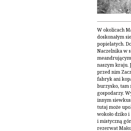
W okolicach Ma
doskonałym sie
popielatych. D
Naczelnika w su
meandrującym 
naszym kraju. J
przed nim Zacz
fabryk ani kop
burzysko, tam 
gospodarzy. Wy
innym siewkuso
tutaj może upo
wokoło dziko i
i mistyczną gó
rezerwat Małoz