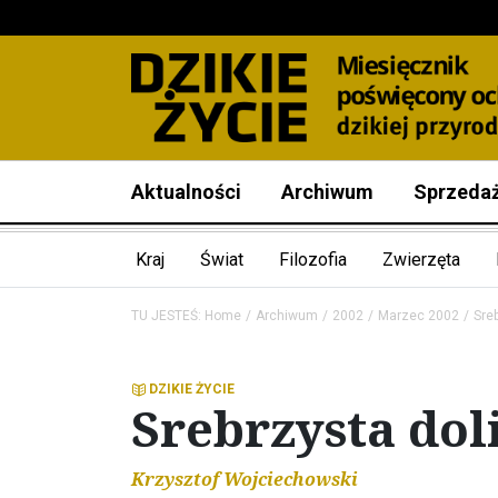
Aktualności
Archiwum
Sprzeda
Kraj
Świat
Filozofia
Zwierzęta
TU JESTEŚ:
Home
Archiwum
2002
Marzec 2002
Sre
DZIKIE ŻYCIE
Srebrzysta dol
Krzysztof Wojciechowski