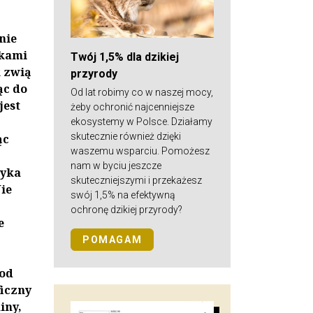
nie
zkami
Twój 1,5% dla dzikiej
k zwią
przyrody
ąc do
Od lat robimy co w naszej mocy,
jest
żeby ochronić najcenniejsze
ekosystemy w Polsce. Działamy
skutecznie również dzięki
ąc
waszemu wsparciu. Pomożesz
nam w byciu jeszcze
myka
skuteczniejszymi i przekażesz
Nie
swój 1,5% na efektywną
ochronę dzikiej przyrody?
e
POMAGAM
 od
ficzny
iny,