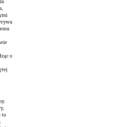
la
a,
wymi
wyrywa
nnemu
wie
dząc o
ętej
by.
y,
 to
m