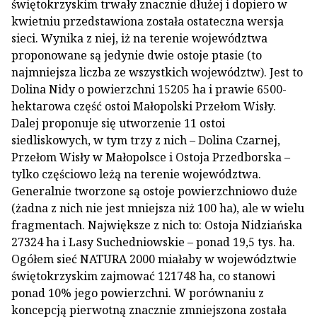
świętokrzyskim trwały znacznie dłużej i dopiero w
kwietniu przedstawiona została ostateczna wersja
sieci. Wynika z niej, iż na terenie województwa
proponowane są jedynie dwie ostoje ptasie (to
najmniejsza liczba ze wszystkich województw). Jest to
Dolina Nidy o powierzchni 15205 ha i prawie 6500-
hektarowa część ostoi Małopolski Przełom Wisły.
Dalej proponuje się utworzenie 11 ostoi
siedliskowych, w tym trzy z nich – Dolina Czarnej,
Przełom Wisły w Małopolsce i Ostoja Przedborska –
tylko częściowo leżą na terenie województwa.
Generalnie tworzone są ostoje powierzchniowo duże
(żadna z nich nie jest mniejsza niż 100 ha), ale w wielu
fragmentach. Największe z nich to: Ostoja Nidziańska
27324 ha i Lasy Suchedniowskie – ponad 19,5 tys. ha.
Ogółem sieć NATURA 2000 miałaby w województwie
świętokrzyskim zajmować 121748 ha, co stanowi
ponad 10% jego powierzchni. W porównaniu z
koncepcją pierwotną znacznie zmniejszona została