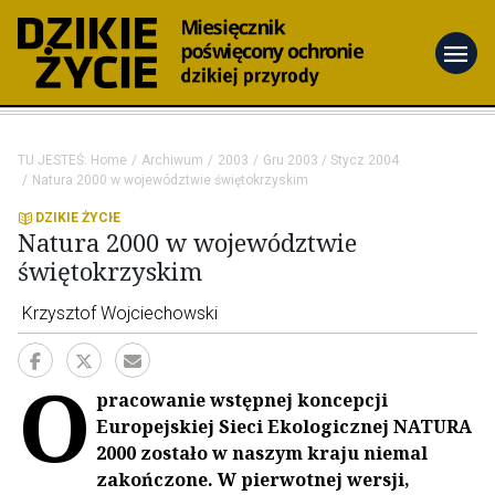
menu
TU JESTEŚ:
Home
Archiwum
2003
Gru 2003 / Stycz 2004
Natura 2000 w województwie świętokrzyskim
DZIKIE ŻYCIE
Natura 2000 w województwie
świętokrzyskim
Krzysztof Wojciechowski
O
pracowanie wstępnej koncepcji
Europejskiej Sieci Ekologicznej NATURA
2000 zostało w naszym kraju niemal
zakończone. W pierwotnej wersji,