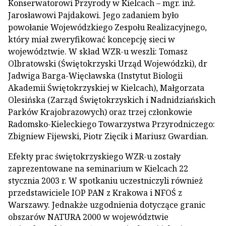
Konserwatorowi Przyrody w Kielcach – mgr. inż.
Jarosławowi Pajdakowi. Jego zadaniem było
powołanie Wojewódzkiego Zespołu Realizacyjnego,
który miał zweryfikować koncepcję sieci w
województwie. W skład WZR-u weszli: Tomasz
Olbratowski (Świętokrzyski Urząd Wojewódzki), dr
Jadwiga Barga-Więcławska (Instytut Biologii
Akademii Świętokrzyskiej w Kielcach), Małgorzata
Olesińska (Zarząd Świętokrzyskich i Nadnidziańskich
Parków Krajobrazowych) oraz trzej członkowie
Radomsko-Kieleckiego Towarzystwa Przyrodniczego:
Zbigniew Fijewski, Piotr Zięcik i Mariusz Gwardian.
Efekty prac świętokrzyskiego WZR-u zostały
zaprezentowane na seminarium w Kielcach 22
stycznia 2003 r. W spotkaniu uczestniczyli również
przedstawiciele IOP PAN z Krakowa i NFOŚ z
Warszawy. Jednakże uzgodnienia dotyczące granic
obszarów NATURA 2000 w województwie