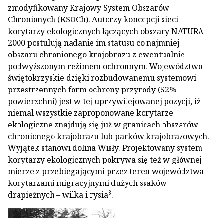
zmodyfikowany Krajowy System Obszarów
Chronionych (KSOCh). Autorzy koncepcji sieci
korytarzy ekologicznych łączących obszary NATURA
2000 postulują nadanie im statusu co najmniej
obszaru chronionego krajobrazu z ewentualnie
podwyższonym reżimem ochronnym. Województwo
świętokrzyskie dzięki rozbudowanemu systemowi
przestrzennych form ochrony przyrody (52%
powierzchni) jest w tej uprzywilejowanej pozycji, iż
niemal wszystkie zaproponowane korytarze
ekologiczne znajdują się już w granicach obszarów
chronionego krajobrazu lub parków krajobrazowych.
Wyjątek stanowi dolina Wisły. Projektowany system
korytarzy ekologicznych pokrywa się też w głównej
mierze z przebiegającymi przez teren województwa
korytarzami migracyjnymi dużych ssaków
3
drapieżnych – wilka i rysia
.