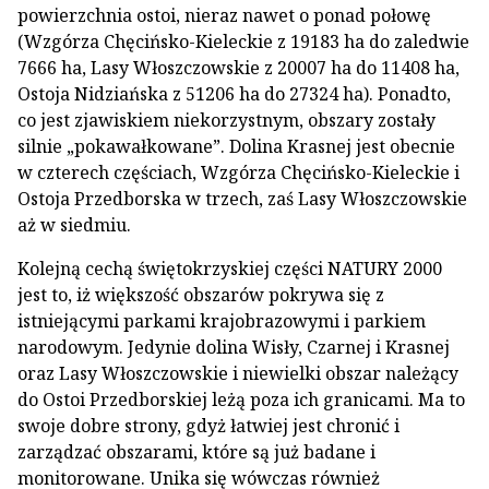
powierzchnia ostoi, nieraz nawet o ponad połowę
(Wzgórza Chęcińsko-Kieleckie z 19183 ha do zaledwie
7666 ha, Lasy Włoszczowskie z 20007 ha do 11408 ha,
Ostoja Nidziańska z 51206 ha do 27324 ha). Ponadto,
co jest zjawiskiem niekorzystnym, obszary zostały
silnie „pokawałkowane”. Dolina Krasnej jest obecnie
w czterech częściach, Wzgórza Chęcińsko-Kieleckie i
Ostoja Przedborska w trzech, zaś Lasy Włoszczowskie
aż w siedmiu.
Kolejną cechą świętokrzyskiej części NATURY 2000
jest to, iż większość obszarów pokrywa się z
istniejącymi parkami krajobrazowymi i parkiem
narodowym. Jedynie dolina Wisły, Czarnej i Krasnej
oraz Lasy Włoszczowskie i niewielki obszar należący
do Ostoi Przedborskiej leżą poza ich granicami. Ma to
swoje dobre strony, gdyż łatwiej jest chronić i
zarządzać obszarami, które są już badane i
monitorowane. Unika się wówczas również