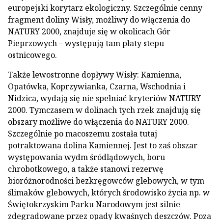
europejski korytarz ekologiczny. Szczególnie cenny
fragment doliny Wisły, możliwy do włączenia do
NATURY 2000, znajduje się w okolicach Gór
Pieprzowych – występują tam płaty stepu
ostnicowego.
Także lewostronne dopływy Wisły: Kamienna,
Opatówka, Koprzywianka, Czarna, Wschodnia i
Nidzica, wydają się nie spełniać kryteriów NATURY
2000. Tymczasem w dolinach tych rzek znajdują się
obszary możliwe do włączenia do NATURY 2000.
Szczególnie po macoszemu została tutaj
potraktowana dolina Kamiennej. Jest to zaś obszar
występowania wydm śródlądowych, boru
chrobotkowego, a także stanowi rezerwę
bioróżnorodności bezkręgowców glebowych, w tym
ślimaków glebowych, których środowisko życia np. w
Świętokrzyskim Parku Narodowym jest silnie
zdegradowane przez opady kwaśnych deszczów. Poza