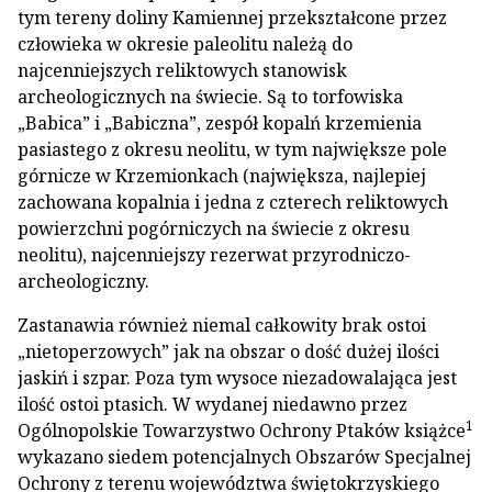
tym tereny doliny Kamiennej przekształcone przez
człowieka w okresie paleolitu należą do
najcenniejszych reliktowych stanowisk
archeologicznych na świecie. Są to torfowiska
„Babica” i „Babiczna”, zespół kopalń krzemienia
pasiastego z okresu neolitu, w tym największe pole
górnicze w Krzemionkach (największa, najlepiej
zachowana kopalnia i jedna z czterech reliktowych
powierzchni pogórniczych na świecie z okresu
neolitu), najcenniejszy rezerwat przyrodniczo-
archeologiczny.
Zastanawia również niemal całkowity brak ostoi
„nietoperzowych” jak na obszar o dość dużej ilości
jaskiń i szpar. Poza tym wysoce niezadowalająca jest
ilość ostoi ptasich. W wydanej niedawno przez
1
Ogólnopolskie Towarzystwo Ochrony Ptaków książce
wykazano siedem potencjalnych Obszarów Specjalnej
Ochrony z terenu województwa świętokrzyskiego