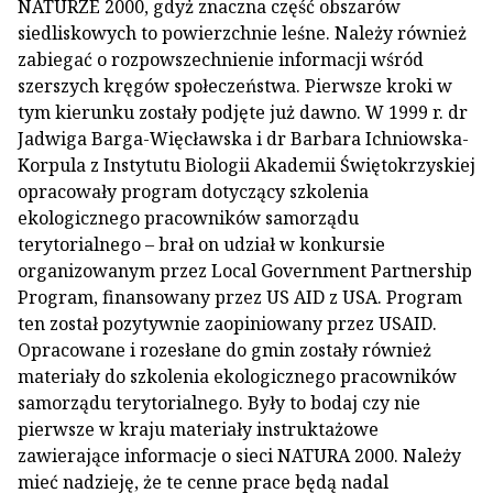
NATURZE 2000, gdyż znaczna część obszarów
siedliskowych to powierzchnie leśne. Należy również
zabiegać o rozpowszechnienie informacji wśród
szerszych kręgów społeczeństwa. Pierwsze kroki w
tym kierunku zostały podjęte już dawno. W 1999 r. dr
Jadwiga Barga-Więcławska i dr Barbara Ichniowska-
Korpula z Instytutu Biologii Akademii Świętokrzyskiej
opracowały program dotyczący szkolenia
ekologicznego pracowników samorządu
terytorialnego – brał on udział w konkursie
organizowanym przez Local Government Partnership
Program, finansowany przez US AID z USA. Program
ten został pozytywnie zaopiniowany przez USAID.
Opracowane i rozesłane do gmin zostały również
materiały do szkolenia ekologicznego pracowników
samorządu terytorialnego. Były to bodaj czy nie
pierwsze w kraju materiały instruktażowe
zawierające informacje o sieci NATURA 2000. Należy
mieć nadzieję, że te cenne prace będą nadal