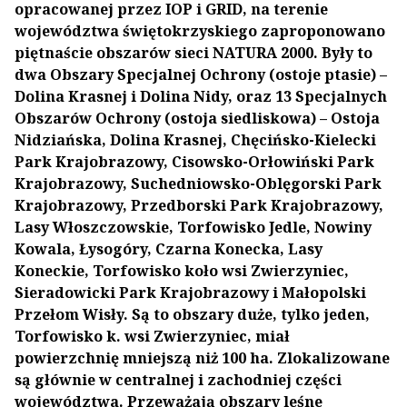
opracowanej przez IOP i GRID, na terenie
województwa świętokrzyskiego zaproponowano
piętnaście obszarów sieci NATURA 2000. Były to
dwa Obszary Specjalnej Ochrony (ostoje ptasie) –
Dolina Krasnej i Dolina Nidy, oraz 13 Specjalnych
Obszarów Ochrony (ostoja siedliskowa) – Ostoja
Nidziańska, Dolina Krasnej, Chęcińsko-Kielecki
Park Krajobrazowy, Cisowsko-Orłowiński Park
Krajobrazowy, Suchedniowsko-Oblęgorski Park
Krajobrazowy, Przedborski Park Krajobrazowy,
Lasy Włoszczowskie, Torfowisko Jedle, Nowiny
Kowala, Łysogóry, Czarna Konecka, Lasy
Koneckie, Torfowisko koło wsi Zwierzyniec,
Sieradowicki Park Krajobrazowy i Małopolski
Przełom Wisły. Są to obszary duże, tylko jeden,
Torfowisko k. wsi Zwierzyniec, miał
powierzchnię mniejszą niż 100 ha. Zlokalizowane
są głównie w centralnej i zachodniej części
województwa. Przeważają obszary leśne