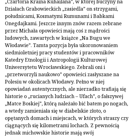
„Czartoria Kraina Kuhailana”, w której buczyny na
Działach Grabowieckich „zasiedla” on strzygami,
południcami, Kosmatymi Rumunami i Babkami
Onegdajkami. Jeszcze innym znów razem zebrane
przez Michała opowieści mają coś z mądrości
ludowych, zawartych w książce „Na Bugu we
Włodawie”. Tamta pozycja była ukoronowaniem
siedmioletniej pracy studentów i pracowników
Katedry Etnologii i Antropologii Kulturowej
Uniwersytetu Wrocławskiego. Zebrali oni i
„przetworzyli naukowo” opowieści zasłyszane na
Polesiu w okolicach Włodawy. Pełno w niej
opowiadań autentycznych, ale nierzadko trafiają się
historie o „rucianych ludziach – Ufach”, o fałszywej
„Matce Boskiej”, którą należało bić batem po nogach,
a wtedy zamieniała się w diabelskie złoto, o
opętanych domach i miejscach, w których straszy czy
ciągnących się kilometrami lochach. Z pewnością
jednak michowskie historie mają swój