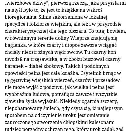
„wierzbowe dziwy”, pierwszą rzeczą, jaka przyszła mi
na myśl było to, że jest to książka na wskroś
bioregionalna. Silnie zakorzeniona w lokalnej
specyfice i folklorze wiejskim, ale też i w przyrodzie
charakterystycznej dla tego obszaru. To tutaj bowiem,
w równinnym terenie doliny Wieprza znajdują się
bagienka, w które czarty i utopce zawsze wciągać
chciały nieostrożnych wędrowców. Tu czarny koń
uwodził na trzęsawiska, a w zbożu buszował czarny
baranek – diabeł zbożowy. Takich i podobnych
opowieści pełna jest cała książka. Czytelnik brnąc w
tę gęstwinę wiejskich wierzeń, czarów i przesądów
nie może wyjść z podziwu, jak wielka i pełna jest
wyobraźnia ludowa, potrafiąca zawsze i wszystkie
zjawiska życia wyjaśnić. Niekiedy ogarnia szczery,
niepohamowany śmiech, gdy czyta się, iż najlepszym
sposobem na odczynienie uroku jest omiatanie
zauroczonego stworzenia chłopskimi kalesonami
tudzież porządny ochrzan tego, który urok zadał, zaś