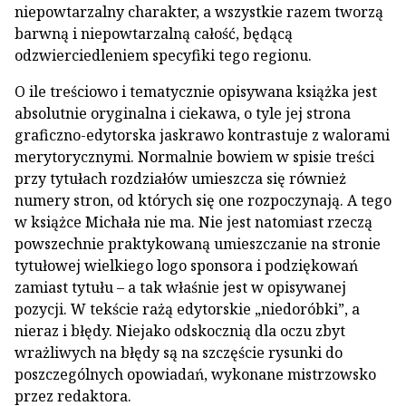
niepowtarzalny charakter, a wszystkie razem tworzą
barwną i niepowtarzalną całość, będącą
odzwierciedleniem specyfiki tego regionu.
O ile treściowo i tematycznie opisywana książka jest
absolutnie oryginalna i ciekawa, o tyle jej strona
graficzno-edytorska jaskrawo kontrastuje z walorami
merytorycznymi. Normalnie bowiem w spisie treści
przy tytułach rozdziałów umieszcza się również
numery stron, od których się one rozpoczynają. A tego
w książce Michała nie ma. Nie jest natomiast rzeczą
powszechnie praktykowaną umieszczanie na stronie
tytułowej wielkiego logo sponsora i podziękowań
zamiast tytułu – a tak właśnie jest w opisywanej
pozycji. W tekście rażą edytorskie „niedoróbki”, a
nieraz i błędy. Niejako odskocznią dla oczu zbyt
wrażliwych na błędy są na szczęście rysunki do
poszczególnych opowiadań, wykonane mistrzowsko
przez redaktora.