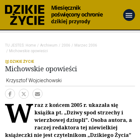
menu
TU JESTEŚ:
Home
Archiwum
2006
Marzec 2006
Michowskie opowieści
DZIKIE ŻYCIE
Michowskie opowieści
Krzysztof Wojciechowski
W
raz z końcem 2005 r. ukazała się
książka pt. „Dziwy spod strzechy i
wierzbowej dziupli”. Osoba autora, a
raczej redaktora tej niewielkiej
książeczki nie jest czytelnikom „Dzikiego Życia”