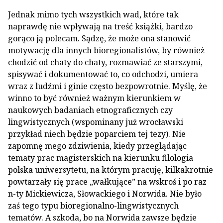
Jednak mimo tych wszystkich wad, które tak
naprawdę nie wpływają na treść książki, bardzo
gorąco ją polecam. Sądzę, że może ona stanowić
motywację dla innych bioregionalistów, by również
chodzić od chaty do chaty, rozmawiać ze starszymi,
spisywać i dokumentować to, co odchodzi, umiera
wraz z ludźmi i ginie często bezpowrotnie. Myślę, że
winno to być również ważnym kierunkiem w
naukowych badaniach etnograficznych czy
lingwistycznych (wspominany już wrocławski
przykład niech będzie poparciem tej tezy). Nie
zapomnę mego zdziwienia, kiedy przeglądając
tematy prac magisterskich na kierunku filologia
polska uniwersytetu, na którym pracuję, kilkakrotnie
powtarzały się prace „wałkujące” na wskroś i po raz
n-ty Mickiewicza, Słowackiego i Norwida. Nie było
zaś tego typu bioregionalno-lingwistycznych
tematów. A szkoda, bo na Norwida zawsze będzie