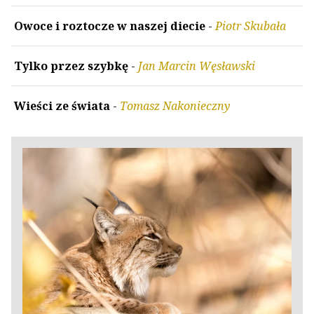
Owoce i roztocze w naszej diecie
-
Piotr Skubała
Tylko przez szybkę
-
Jan Marcin Węsławski
Wieści ze świata
-
Tomasz Nakonieczny