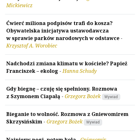
Mickiewicz
Ćwierć miliona podpisów trafi do kosza?
Obywatelska inicjatywa ustawodawcza
w sprawie parków narodowych w odstawce
-
Krzysztof A. Worobiec
Nadchodzi zmiana klimatu w kościele? Papież
Franciszek – ekolog
-
Hanna Schudy
Gdy biegnę – czuję się spełniony. Rozmowa
z Szymonem Ciapałą
-
Grzegorz Bożek
Wywiad
Bieganie to wolność. Rozmowa z Gniewomirem
Skrzysińskim
-
Grzegorz Bożek
Wywiad
Najpierw nogi, potem koła
-
Gniewomir