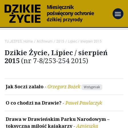
menu
TU JESTEŚ:
Home
Archiwum
2015
Lipiec / sierpień 2015
Dzikie Życie, Lipiec / sierpień
2015
(nr 7-8/253-254 2015)
Jak Soczi zalało
-
Grzegorz Bożek
Wstępniak
O co chodzi na Drawie?
-
Paweł Pawlaczyk
Drawa w Drawieńskim Parku Narodowym –
toksyczna miłość kajakarzy
-
Agnieszka