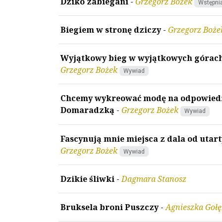
Dziko zabiegani
-
Grzegorz Bożek
Wstępni
Biegiem w stronę dziczy
-
Grzegorz Boże
Wyjątkowy bieg w wyjątkowych górach
Grzegorz Bożek
Wywiad
Chcemy wykreować modę na odpowiedzi
Domaradzką
-
Grzegorz Bożek
Wywiad
Fascynują mnie miejsca z dala od uta
Grzegorz Bożek
Wywiad
Dzikie śliwki
-
Dagmara Stanosz
Bruksela broni Puszczy
-
Agnieszka Goł