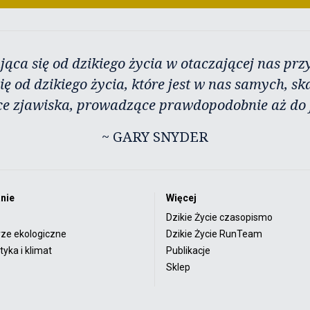
jąca się od dzikiego życia w otaczającej nas przy
ię od dzikiego życia, które jest w nas samych, sk
ce zjawiska, prowadzące prawdopodobnie aż do j
~ GARY SNYDER
nie
Więcej
Dzikie Życie czasopismo
rze ekologiczne
Dzikie Życie RunTeam
yka i klimat
Publikacje
Sklep