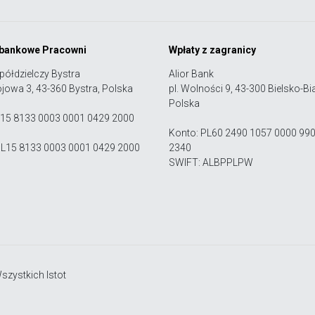
 bankowe Pracowni
Wpłaty z zagranicy
półdzielczy Bystra
Alior Bank
ojowa 3, 43-360 Bystra, Polska
pl. Wolności 9, 43-300 Bielsko-Bia
Polska
 15 8133 0003 0001 0429 2000
Konto: PL60 2490 1057 0000 99
PL15 8133 0003 0001 0429 2000
2340
SWIFT: ALBPPLPW
zystkich Istot