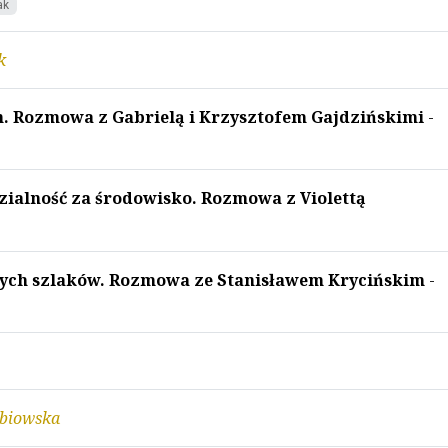
ak
k
. Rozmowa z Gabrielą i Krzysztofem Gajdzińskimi
-
alność za środowisko. Rozmowa z Violettą
rtych szlaków. Rozmowa ze Stanisławem Krycińskim
-
ębiowska