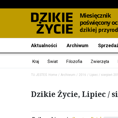
Aktualności
Archiwum
Sprzeda
Kraj
Świat
Filozofia
Zwierzęta
TU JESTEŚ:
Home
Archiwum
2016
Lipiec / sierpień 20
Dzikie Życie, Lipiec / 