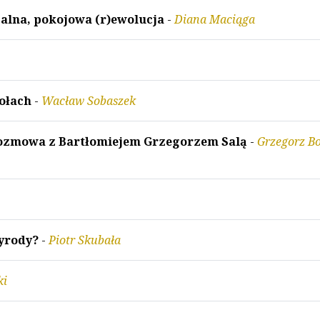
balna, pokojowa (r)ewolucja
-
Diana Maciąga
iołach
-
Wacław Sobaszek
Rozmowa z Bartłomiejem Grzegorzem Salą
-
Grzegorz B
yrody?
-
Piotr Skubała
ki