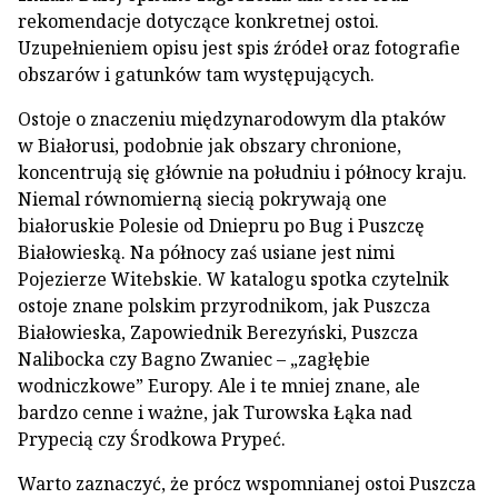
rekomendacje dotyczące konkretnej ostoi.
Uzupełnieniem opisu jest spis źródeł oraz fotografie
obszarów i gatunków tam występujących.
Ostoje o znaczeniu międzynarodowym dla ptaków
w Białorusi, podobnie jak obszary chronione,
koncentrują się głównie na południu i północy kraju.
Niemal równomierną siecią pokrywają one
białoruskie Polesie od Dniepru po Bug i Puszczę
Białowieską. Na północy zaś usiane jest nimi
Pojezierze Witebskie. W katalogu spotka czytelnik
ostoje znane polskim przyrodnikom, jak Puszcza
Białowieska, Zapowiednik Berezyński, Puszcza
Nalibocka czy Bagno Zwaniec – „zagłębie
wodniczkowe” Europy. Ale i te mniej znane, ale
bardzo cenne i ważne, jak Turowska Łąka nad
Prypecią czy Środkowa Prypeć.
Warto zaznaczyć, że prócz wspomnianej ostoi Puszcza