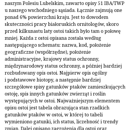
naszym Polesiu Lubelskim, zawarto opisy 51 IBA/TWP
u naszego wschodniego sąsiada. Łącznie zajmują one
ponad 6% powierzchni kraju. Jest to dowodem
skuteczności pracy białoruskich ornitologów, skoro
przed kilkunastu laty ostoi takich było tam o połowę
mniej. Każda z ostoi opisana została według
następującego schematu: nazwa, kod, położenie
geograficzne (współrzędne), położenie
administracyjne, krajowy status ochronny,
międzynarodowy status ochronny, a później bardziej
rozbudowany opis ostoi. Najpierw opis ogólny
i podstawowe biotopy, a następnie bardziej
szczegółowe spisy gatunków ptaków zamieszkujących
ostoję, spis innych gatunków zwierząt i roślin
występujących w ostoi. Najważniejszym elementem
opisu ostoi jest tabela obrazująca stan rzadkich
gatunków ptaków w ostoi, w której to tabeli
wymieniono gatunki, ich status, liczebność i trendy
zmian. Dalej opisano zagrożenia dla ostoi oraz