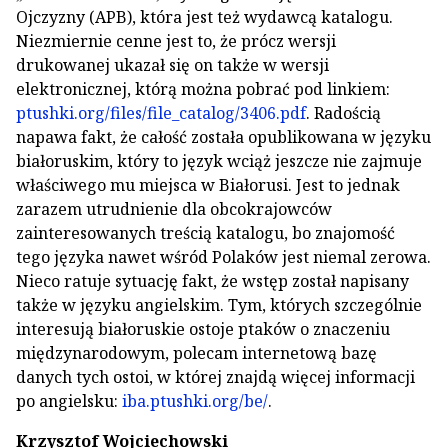
Ojczyzny (APB), która jest też wydawcą katalogu.
Niezmiernie cenne jest to, że prócz wersji
drukowanej ukazał się on także w wersji
elektronicznej, którą można pobrać pod linkiem:
ptushki.org/files/file_catalog/3406.pdf
. Radością
napawa fakt, że całość została opublikowana w języku
białoruskim, który to język wciąż jeszcze nie zajmuje
właściwego mu miejsca w Białorusi. Jest to jednak
zarazem utrudnienie dla obcokrajowców
zainteresowanych treścią katalogu, bo znajomość
tego języka nawet wśród Polaków jest niemal zerowa.
Nieco ratuje sytuację fakt, że wstęp został napisany
także w języku angielskim. Tym, których szczególnie
interesują białoruskie ostoje ptaków o znaczeniu
międzynarodowym, polecam internetową bazę
danych tych ostoi, w której znajdą więcej informacji
po angielsku:
iba.ptushki.org/be/
.
Krzysztof Wojciechowski