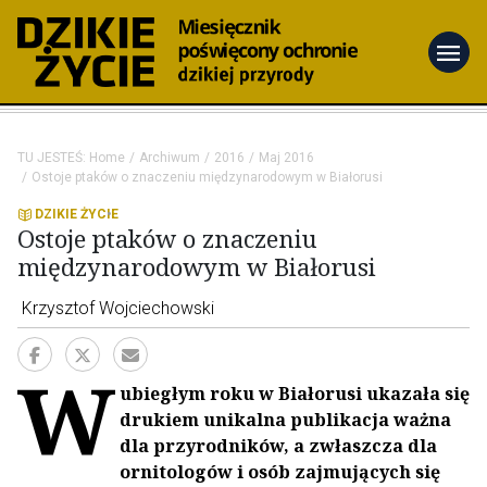
menu
TU JESTEŚ:
Home
Archiwum
2016
Maj 2016
Ostoje ptaków o znaczeniu międzynarodowym w Białorusi
DZIKIE ŻYCIE
Ostoje ptaków o znaczeniu
międzynarodowym w Białorusi
Krzysztof Wojciechowski
W
ubiegłym roku w Białorusi ukazała się
drukiem unikalna publikacja ważna
dla przyrodników, a zwłaszcza dla
ornitologów i osób zajmujących się