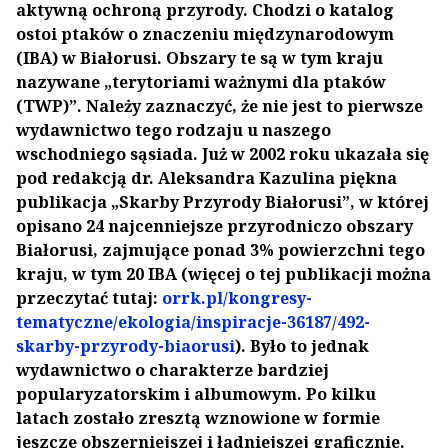
aktywną ochroną przyrody. Chodzi o katalog
ostoi ptaków o znaczeniu międzynarodowym
(IBA) w Białorusi. Obszary te są w tym kraju
nazywane „terytoriami ważnymi dla ptaków
(TWP)”. Należy zaznaczyć, że nie jest to pierwsze
wydawnictwo tego rodzaju u naszego
wschodniego sąsiada. Już w 2002 roku ukazała się
pod redakcją dr. Aleksandra Kazulina piękna
publikacja „Skarby Przyrody Białorusi”, w której
opisano 24 najcenniejsze przyrodniczo obszary
Białorusi, zajmujące ponad 3% powierzchni tego
kraju, w tym 20 IBA (więcej o tej publikacji można
przeczytać tutaj:
orrk.pl/kongresy-
tematyczne/ekologia/inspiracje-36187/492-
skarby-przyrody-biaorusi
). Było to jednak
wydawnictwo o charakterze bardziej
popularyzatorskim i albumowym. Po kilku
latach zostało zresztą wznowione w formie
jeszcze obszerniejszej i ładniejszej graficznie.