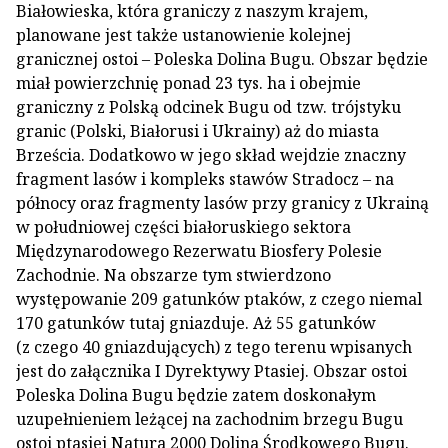
Białowieska, która graniczy z naszym krajem,
planowane jest także ustanowienie kolejnej
granicznej ostoi – Poleska Dolina Bugu. Obszar będzie
miał powierzchnię ponad 23 tys. ha i obejmie
graniczny z Polską odcinek Bugu od tzw. trójstyku
granic (Polski, Białorusi i Ukrainy) aż do miasta
Brześcia. Dodatkowo w jego skład wejdzie znaczny
fragment lasów i kompleks stawów Stradocz – na
północy oraz fragmenty lasów przy granicy z Ukrainą
w południowej części białoruskiego sektora
Międzynarodowego Rezerwatu Biosfery Polesie
Zachodnie. Na obszarze tym stwierdzono
występowanie 209 gatunków ptaków, z czego niemal
170 gatunków tutaj gniazduje. Aż 55 gatunków
(z czego 40 gniazdujących) z tego terenu wpisanych
jest do załącznika I Dyrektywy Ptasiej. Obszar ostoi
Poleska Dolina Bugu będzie zatem doskonałym
uzupełnieniem leżącej na zachodnim brzegu Bugu
ostoi ptasiej Natura 2000 Dolina Środkowego Bugu.