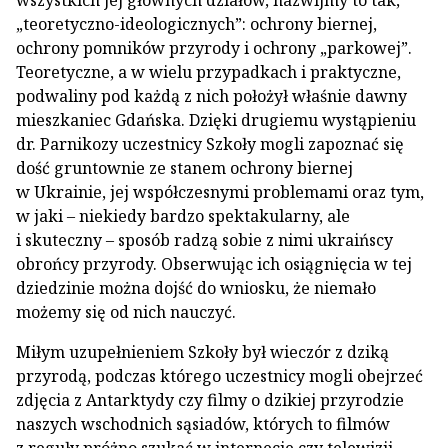
wszystkich jej głównych działów, nazwijmy to tak,
„teoretyczno-ideologicznych”: ochrony biernej,
ochrony pomników przyrody i ochrony „parkowej”.
Teoretyczne, a w wielu przypadkach i praktyczne,
podwaliny pod każdą z nich położył właśnie dawny
mieszkaniec Gdańska. Dzięki drugiemu wystąpieniu
dr. Parnikozy uczestnicy Szkoły mogli zapoznać się
dość gruntownie ze stanem ochrony biernej
w Ukrainie, jej współczesnymi problemami oraz tym,
w jaki – niekiedy bardzo spektakularny, ale
i skuteczny – sposób radzą sobie z nimi ukraińscy
obrońcy przyrody. Obserwując ich osiągnięcia w tej
dziedzinie można dojść do wniosku, że niemało
możemy się od nich nauczyć.
Miłym uzupełnieniem Szkoły był wieczór z dziką
przyrodą, podczas którego uczestnicy mogli obejrzeć
zdjęcia z Antarktydy czy filmy o dzikiej przyrodzie
naszych wschodnich sąsiadów, których to filmów