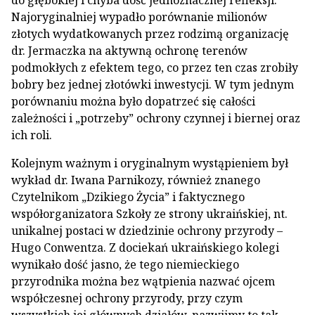
do głębokiej i chyba dość jednoznacznej refleksji.
Najoryginalniej wypadło porównanie milionów
złotych wydatkowanych przez rodzimą organizację
dr. Jermaczka na aktywną ochronę terenów
podmokłych z efektem tego, co przez ten czas zrobiły
bobry bez jednej złotówki inwestycji. W tym jednym
porównaniu można było dopatrzeć się całości
zależności i „potrzeby” ochrony czynnej i biernej oraz
ich roli.
Kolejnym ważnym i oryginalnym wystąpieniem był
wykład dr. Iwana Parnikozy, również znanego
Czytelnikom „Dzikiego Życia” i faktycznego
współorganizatora Szkoły ze strony ukraińskiej, nt.
unikalnej postaci w dziedzinie ochrony przyrody –
Hugo Conwentza. Z dociekań ukraińskiego kolegi
wynikało dość jasno, że tego niemieckiego
przyrodnika można bez wątpienia nazwać ojcem
współczesnej ochrony przyrody, przy czym