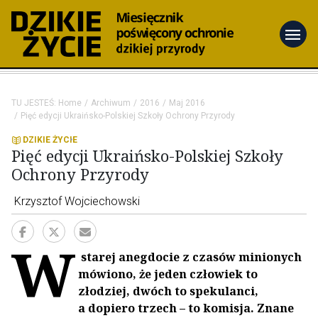
menu
TU JESTEŚ:
Home
Archiwum
2016
Maj 2016
Pięć edycji Ukraińsko-Polskiej Szkoły Ochrony Przyrody
DZIKIE ŻYCIE
Pięć edycji Ukraińsko-Polskiej Szkoły
Ochrony Przyrody
Krzysztof Wojciechowski
W
starej anegdocie z czasów minionych
mówiono, że jeden człowiek to
złodziej, dwóch to spekulanci,
a dopiero trzech – to komisja. Znane