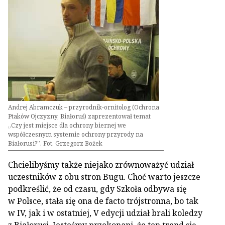
Andrej Abramczuk – przyrodnik-ornitolog (Ochrona
Ptaków Ojczyzny, Białoruś) zaprezentował temat
„Czy jest miejsce dla ochrony biernej we
współczesnym systemie ochrony przyrody na
Białorusi?”. Fot. Grzegorz Bożek
Chcielibyśmy także niejako zrównoważyć udział
uczestników z obu stron Bugu. Choć warto jeszcze
podkreślić, że od czasu, gdy Szkoła odbywa się
w Polsce, stała się ona de facto trójstronna, bo tak
w IV, jak i w ostatniej, V edycji udział brali koledzy