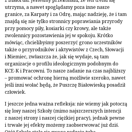
z Białorusi. Jesteśmy przekonani, że ten trend się
utrzyma, a nawet spoglądamy poza inne nasze
granice, za Karpaty i za Odrę, mając nadzieję, że i tam
znajdą się nie tylko stronnicy poprawiania przyrody
przy pomocy piły, kosiarki czy krowy, ale także
zwolennicy pozostawienia jej w spokoju. Krótko
mówiąc, chcielibyśmy poszerzyć grono uczestników
także o przyrodników i aktywistów z Czech, Słowacji
i Niemiec, zwłaszcza że, jak się wydaje, są tam
organizacje o profilu ideologicznym podobnym do
KCE-K i Pracowni. To nasze zadanie na czas najbliższy
– promować ochronę bierną możliwie szeroko, nawet
jeśli inni wołać będą, że Puszczę Białowieską posadził
człowiek.
I jeszcze jedna ważna refleksja: nie wiemy jak potoczą
się losy naszej Szkoły (mimo najszczerszych intencji
z naszej strony i naszej ciężkiej pracy), jednak pewne
i trwałe jej efekty możemy zaobserwować już dziś.