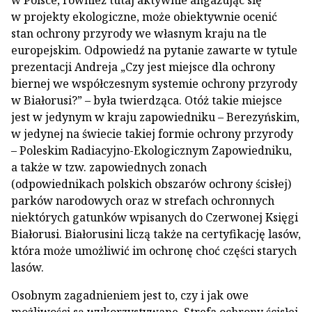
w Polsce, również tutaj aktywnie angażując się
w projekty ekologiczne, może obiektywnie ocenić
stan ochrony przyrody we własnym kraju na tle
europejskim. Odpowiedź na pytanie zawarte w tytule
prezentacji Andreja „Czy jest miejsce dla ochrony
biernej we współczesnym systemie ochrony przyrody
w Białorusi?” – była twierdząca. Otóż takie miejsce
jest w jedynym w kraju zapowiedniku – Berezyńskim,
w jedynej na świecie takiej formie ochrony przyrody
– Poleskim Radiacyjno-Ekologicznym Zapowiedniku,
a także w tzw. zapowiednych zonach
(odpowiednikach polskich obszarów ochrony ścisłej)
parków narodowych oraz w strefach ochronnych
niektórych gatunków wpisanych do Czerwonej Księgi
Białorusi. Białorusini liczą także na certyfikację lasów,
która może umożliwić im ochronę choć części starych
lasów.
Osobnym zagadnieniem jest to, czy i jak owe