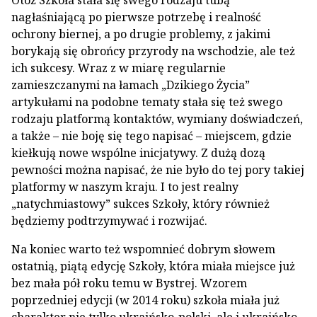
Otóż Szkoła stała się swego rodzaju tubą
nagłaśniającą po pierwsze potrzebę i realność
ochrony biernej, a po drugie problemy, z jakimi
borykają się obrońcy przyrody na wschodzie, ale też
ich sukcesy. Wraz z w miarę regularnie
zamieszczanymi na łamach „Dzikiego Życia”
artykułami na podobne tematy stała się też swego
rodzaju platformą kontaktów, wymiany doświadczeń,
a także – nie boję się tego napisać – miejscem, gdzie
kiełkują nowe wspólne inicjatywy. Z dużą dozą
pewności można napisać, że nie było do tej pory takiej
platformy w naszym kraju. I to jest realny
„natychmiastowy” sukces Szkoły, który również
będziemy podtrzymywać i rozwijać.
Na koniec warto też wspomnieć dobrym słowem
ostatnią, piątą edycję Szkoły, która miała miejsce już
bez mała pół roku temu w Bystrej. Wzorem
poprzedniej edycji (w 2014 roku) szkoła miała już