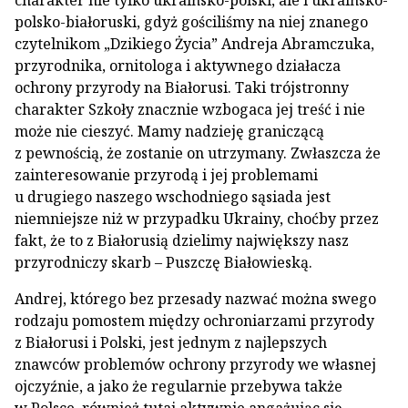
charakter nie tylko ukraińsko-polski, ale i ukraińsko-
polsko-białoruski, gdyż gościliśmy na niej znanego
czytelnikom „Dzikiego Życia” Andreja Abramczuka,
przyrodnika, ornitologa i aktywnego działacza
ochrony przyrody na Białorusi. Taki trójstronny
charakter Szkoły znacznie wzbogaca jej treść i nie
może nie cieszyć. Mamy nadzieję graniczącą
z pewnością, że zostanie on utrzymany. Zwłaszcza że
zainteresowanie przyrodą i jej problemami
u drugiego naszego wschodniego sąsiada jest
niemniejsze niż w przypadku Ukrainy, choćby przez
fakt, że to z Białorusią dzielimy największy nasz
przyrodniczy skarb – Puszczę Białowieską.
Andrej, którego bez przesady nazwać można swego
rodzaju pomostem między ochroniarzami przyrody
z Białorusi i Polski, jest jednym z najlepszych
znawców problemów ochrony przyrody we własnej
ojczyźnie, a jako że regularnie przebywa także