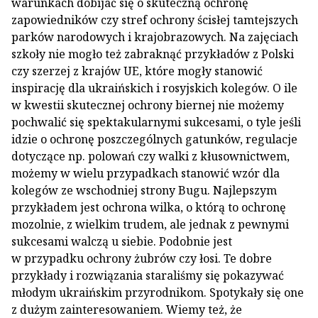
warunkach dobijać się o skuteczną ochronę
zapowiedników czy stref ochrony ścisłej tamtejszych
parków narodowych i krajobrazowych. Na zajęciach
szkoły nie mogło też zabraknąć przykładów z Polski
czy szerzej z krajów UE, które mogły stanowić
inspirację dla ukraińskich i rosyjskich kolegów. O ile
w kwestii skutecznej ochrony biernej nie możemy
pochwalić się spektakularnymi sukcesami, o tyle jeśli
idzie o ochronę poszczególnych gatunków, regulacje
dotyczące np. polowań czy walki z kłusownictwem,
możemy w wielu przypadkach stanowić wzór dla
kolegów ze wschodniej strony Bugu. Najlepszym
przykładem jest ochrona wilka, o którą to ochronę
mozolnie, z wielkim trudem, ale jednak z pewnymi
sukcesami walczą u siebie. Podobnie jest
w przypadku ochrony żubrów czy łosi. Te dobre
przykłady i rozwiązania staraliśmy się pokazywać
młodym ukraińskim przyrodnikom. Spotykały się one
z dużym zainteresowaniem. Wiemy też, że