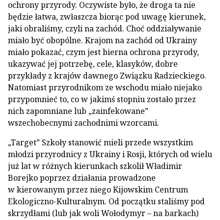
ochrony przyrody. Oczywiste było, że droga ta nie
będzie łatwa, zwłaszcza biorąc pod uwagę kierunek,
jaki obraliśmy, czyli na zachód. Choć oddziaływanie
miało być obopólne. Krajom na zachód od Ukrainy
miało pokazać, czym jest bierna ochrona przyrody,
ukazywać jej potrzebę, cele, klasyków, dobre
przykłady z krajów dawnego Związku Radzieckiego.
Natomiast przyrodnikom ze wschodu miało niejako
przypomnieć to, co w jakimś stopniu zostało przez
nich zapomniane lub „zainfekowane”
wszechobecnymi zachodnimi wzorcami.
„Target” Szkoły stanowić mieli przede wszystkim
młodzi przyrodnicy z Ukrainy i Rosji, których od wielu
już lat w różnych kierunkach szkolił Władimir
Borejko poprzez działania prowadzone
w kierowanym przez niego Kijowskim Centrum
Ekologiczno-Kulturalnym. Od początku staliśmy pod
skrzydłami (lub jak woli Wołodymyr – na barkach)