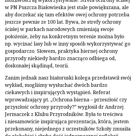
możliwości są wykorzystywane. Strefa ochrony ścisłej
w PN Puszcza Białowieska jest stale powiększana, ale
aby doczekać się tam efektów owej ochrony potrzeba
jeszcze pewnie ze 100 lat. Bywa, że strefy ochrony
ścisłej w parkach narodowych zmieniają swoje
położenie, żeby na konkretnym terenie można było
np. wycinać lasy lub w inny sposób wykorzystywać go
gospodarczo. Słowem, praktyka biernej ochrony
przyrody niekiedy bardzo znacząco odbiega od,
doskonałej skądinąd, teorii.
Zanim jednak nasz białoruski kolega przedstawił swój
wykład, mogliśmy wysłuchać dwóch bardzo
ciekawych i inspirujących wystąpień. Referat
wprowadzający pt. „Ochrona bierna – przeszłość czy
przyszłość ochrony przyrody?” wygłosił dr Andrzej
Jermaczek z Klubu Przyrodników. Była to treściwa
i niesamowicie inspirująca prezentacja, która, jestem
przekonany, niejednego z uczestników Szkoły zmusiła