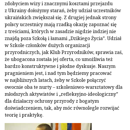
zdobyciem wizy i znacznymi kosztami przejazdu
z Ukrainy dołożymy starań, żeby udział uczestników
ukraińskich zwiększał się. Z drugiej jednak strony
polscy uczestnicy mają rzadką okazję zapoznać się
z treściami, których w zasadzie nigdzie indziej nie
znajdą poza Szkołą i łamami „Dzikiego Życia”. Udział
w Szkole członków dużych organizacji
przyrodniczych, jak Klub Przyrodników, sprawia zaś,
że ubogacona została jej oferta, co umożliwia też
bardzo konstruktywne i płodne dyskusje. Naszym
pragnieniem jest, i nad tym będziemy pracować
w najbliższych latach, żeby w Szkole połączyć
owocnie oba te nurty – szkoleniowo-warsztatowy dla
młodszych aktywistów i „refleksyjno-ideologiczny”
dla działaczy ochrony przyrody z bogatym
doświadczeniem, tak, aby móc równolegle rozwijać
teorię i praktykę.