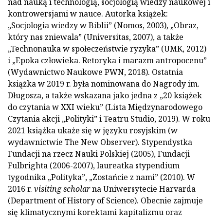
nad nauką i technologią, socjologią wiedzy naukowej i
kontrowersjami w nauce. Autorka książek:
„Socjologia wiedzy w Biblii” (Nomos, 2003), „Obraz,
który nas zniewala” (Universitas, 2007), a także
„Technonauka w społeczeństwie ryzyka” (UMK, 2012)
i „Epoka człowieka. Retoryka i marazm antropocenu”
(Wydawnictwo Naukowe PWN, 2018). Ostatnia
książka w 2019 r. była nominowana do Nagrody im.
Długosza, a także wskazana jako jedna z „20 książek
do czytania w XXI wieku” (Lista Międzynarodowego
Czytania akcji „Polityki” i Teatru Studio, 2019). W roku
2021 książka ukaże się w języku rosyjskim (w
wydawnictwie The New Observer). Stypendystka
Fundacji na rzecz Nauki Polskiej (2005), Fundacji
Fulbrighta (2006-2007), laureatka stypendium
tygodnika „Polityka”, „Zostańcie z nami” (2010). W
2016 r.
visiting scholar
na Uniwersytecie Harvarda
(Department of History of Science). Obecnie zajmuje
się klimatycznymi korektami kapitalizmu oraz