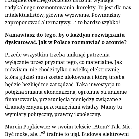
rozsądek obecnego
business as usual
wymaga
radykalnego rozmontowania, korekty. To jest dla nas
intelektualistów, główne wyzwanie. Powinniśmy
zaproponować alternatywy... i to bardzo szybko!
Namawiasz do tego, by o każdym rozwiązaniu
dyskutować. Jak w Polsce rozmawiać o atomie?
Przede wszystkim trzeba uniknąć patrzenia
wyłącznie przez pryzmat tego, co materialne. Jak
mówiłam, nie chodzi tylko o wielką elektrownię,
która gdzieś musi zostać ulokowana i którą trzeba
będzie bezbłędnie zarządzać. Taka inwestycja to
potężna zmiana ekonomiczna, ogromne strumienie
finansowania, przesunięcia pieniędzy związane z
dramatycznymi przesunięciami władzy. Mamy tu
wymiary polityczny, prawny i społeczny.
Marcin Popkiewicz w swoim tekście „Atom? Tak. Nie.
3
Być może, ale...”
trafnie to ujął. Budowa elektrowni