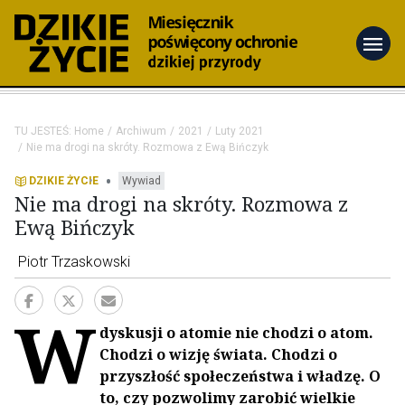
menu
TU JESTEŚ:
Home
Archiwum
2021
Luty 2021
Nie ma drogi na skróty. Rozmowa z Ewą Bińczyk
•
DZIKIE ŻYCIE
Wywiad
Nie ma drogi na skróty. Rozmowa z
Ewą Bińczyk
Piotr Trzaskowski
W
dyskusji o atomie nie chodzi o atom.
Chodzi o wizję świata. Chodzi o
przyszłość społeczeństwa i władzę. O
to, czy pozwolimy zarobić wielkie