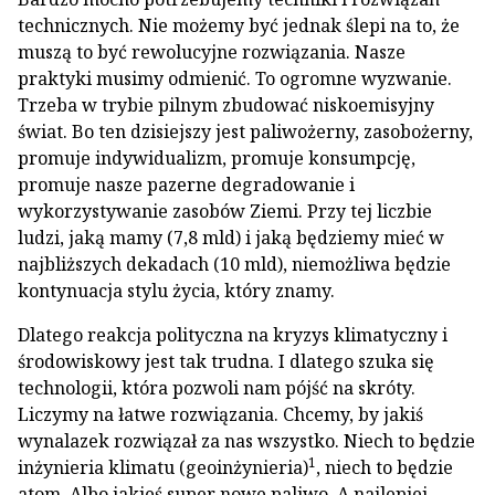
technicznych. Nie możemy być jednak ślepi na to, że
muszą to być rewolucyjne rozwiązania. Nasze
praktyki musimy odmienić. To ogromne wyzwanie.
Trzeba w trybie pilnym zbudować niskoemisyjny
świat. Bo ten dzisiejszy jest paliwożerny, zasobożerny,
promuje indywidualizm, promuje konsumpcję,
promuje nasze pazerne degradowanie i
wykorzystywanie zasobów Ziemi. Przy tej liczbie
ludzi, jaką mamy (7,8 mld) i jaką będziemy mieć w
najbliższych dekadach (10 mld), niemożliwa będzie
kontynuacja stylu życia, który znamy.
Dlatego reakcja polityczna na kryzys klimatyczny i
środowiskowy jest tak trudna. I dlatego szuka się
technologii, która pozwoli nam pójść na skróty.
Liczymy na łatwe rozwiązania. Chcemy, by jakiś
wynalazek rozwiązał za nas wszystko. Niech to będzie
1
inżynieria klimatu (geoinżynieria)
, niech to będzie
atom. Albo jakieś super nowe paliwo. A najlepiej