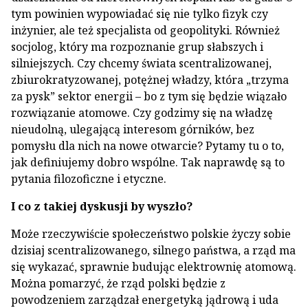
tym powinien wypowiadać się nie tylko fizyk czy
inżynier, ale też specjalista od geopolityki. Również
socjolog, który ma rozpoznanie grup słabszych i
silniejszych. Czy chcemy świata scentralizowanej,
zbiurokratyzowanej, potężnej władzy, która „trzyma
za pysk” sektor energii – bo z tym się będzie wiązało
rozwiązanie atomowe. Czy godzimy się na władzę
nieudolną, ulegającą interesom górników, bez
pomysłu dla nich na nowe otwarcie? Pytamy tu o to,
jak definiujemy dobro wspólne. Tak naprawdę są to
pytania filozoficzne i etyczne.
I co z takiej dyskusji by wyszło?
Może rzeczywiście społeczeństwo polskie życzy sobie
dzisiaj scentralizowanego, silnego państwa, a rząd ma
się wykazać, sprawnie budując elektrownię atomową.
Można pomarzyć, że rząd polski będzie z
powodzeniem zarządzał energetyką jądrową i uda