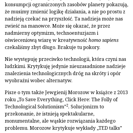
konsumpcji ograniczonych zasobów planety pokazują,
że musimy zmienić logikę działania, a nie po prostu z
nadzieją czekać na przyszłość. Ta nadzieja może nas
zwieść na manowce. Może się okazać, że przez
nadmierny optymizm, technoentuzjazm i
oświeceniową wiarę w kreatywność
homo sapiens
czekaliśmy zbyt długo. Brakuje tu pokory.
Nie występuję przeciwko technologii, która czyni nas
ludzkimi. Krytykuję jedynie nieuzasadnione nadzieje
znalezienia technologicznych dróg na skróty i opór
wyobraźni wobec alternatyw.
Pisze o tym także Jewgienij Morozow w książce z 2013
roku „To Save Everything, Click Here: The Folly of
2
Technological Solutionism”
.
Solucjonizm to
przekonanie, że istnieją spektakularne,
monumentalne, ale wąskie rozwiązania każdego
problemu. Morozow krytykuje wykłady „TED talks”