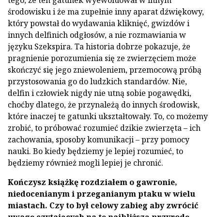
tego, że ten gatunek wyewoluował w innym
środowisku i że ma zupełnie inny aparat dźwiękowy,
który powstał do wydawania kliknięć, gwizdów i
innych delfinich odgłosów, a nie rozmawiania w
języku Szekspira. Ta historia dobrze pokazuje, że
pragnienie porozumienia się ze zwierzęciem może
skończyć się jego zniewoleniem, przemocową próbą
przystosowania go do ludzkich standardów. Nie,
delfin i człowiek nigdy nie utną sobie pogawędki,
choćby dlatego, że przynależą do innych środowisk,
które inaczej te gatunki ukształtowały. To, co możemy
zrobić, to próbować rozumieć dzikie zwierzęta – ich
zachowania, sposoby komunikacji – przy pomocy
nauki. Bo kiedy będziemy je lepiej rozumieć, to
będziemy również mogli lepiej je chronić.
Kończysz książkę rozdziałem o gawronie,
niedocenianym i przeganianym ptaku w wielu
miastach. Czy to był celowy zabieg aby zwrócić