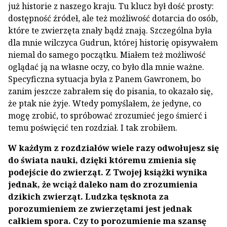
już historie z naszego kraju. Tu klucz był dość prosty:
dostępność źródeł, ale też możliwość dotarcia do osób,
które te zwierzęta znały bądź znają. Szczególna była
dla mnie wilczyca Gudrun, której historię opisywałem
niemal do samego początku. Miałem też możliwość
oglądać ją na własne oczy, co było dla mnie ważne.
Specyficzna sytuacja była z Panem Gawronem, bo
zanim jeszcze zabrałem się do pisania, to okazało się,
że ptak nie żyje. Wtedy pomyślałem, że jedyne, co
mogę zrobić, to spróbować zrozumieć jego śmierć i
temu poświęcić ten rozdział. I tak zrobiłem.
W każdym z rozdziałów wiele razy odwołujesz się
do świata nauki, dzięki któremu zmienia się
podejście do zwierząt. Z Twojej książki wynika
jednak, że wciąż daleko nam do zrozumienia
dzikich zwierząt. Ludzka tęsknota za
porozumieniem ze zwierzętami jest jednak
całkiem spora. Czy to porozumienie ma szansę