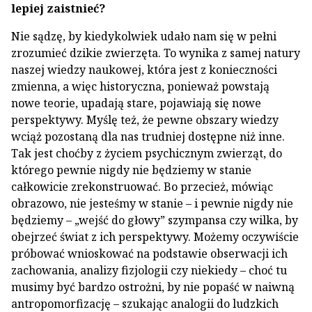
lepiej zaistnieć?
Nie sądzę, by kiedykolwiek udało nam się w pełni
zrozumieć dzikie zwierzęta. To wynika z samej natury
naszej wiedzy naukowej, która jest z konieczności
zmienna, a więc historyczna, ponieważ powstają
nowe teorie, upadają stare, pojawiają się nowe
perspektywy. Myślę też, że pewne obszary wiedzy
wciąż pozostaną dla nas trudniej dostępne niż inne.
Tak jest choćby z życiem psychicznym zwierząt, do
którego pewnie nigdy nie będziemy w stanie
całkowicie zrekonstruować. Bo przecież, mówiąc
obrazowo, nie jesteśmy w stanie – i pewnie nigdy nie
będziemy – „wejść do głowy” szympansa czy wilka, by
obejrzeć świat z ich perspektywy. Możemy oczywiście
próbować wnioskować na podstawie obserwacji ich
zachowania, analizy fizjologii czy niekiedy – choć tu
musimy być bardzo ostrożni, by nie popaść w naiwną
antropomorfizację – szukając analogii do ludzkich