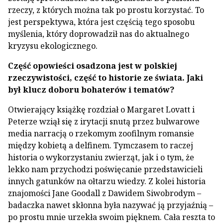
rzeczy, z których można tak po prostu korzystać. To
jest perspektywa, która jest częścią tego sposobu
myślenia, który doprowadził nas do aktualnego
kryzysu ekologicznego.
Część opowieści osadzona jest w polskiej
rzeczywistości, część to historie ze świata. Jaki
był klucz doboru bohaterów i tematów?
Otwierający książkę rozdział o Margaret Lovatt i
Peterze wziął się z irytacji snutą przez bulwarowe
media narracją o rzekomym zoofilnym romansie
między kobietą a delfinem. Tymczasem to raczej
historia o wykorzystaniu zwierząt, jak i o tym, że
lekko nam przychodzi poświęcanie przedstawicieli
innych gatunków na ołtarzu wiedzy. Z kolei historia
znajomości Jane Goodall z Dawidem Siwobrodym –
badaczka nawet skłonna była nazywać ją przyjaźnią –
po prostu mnie urzekła swoim pięknem. Cała reszta to