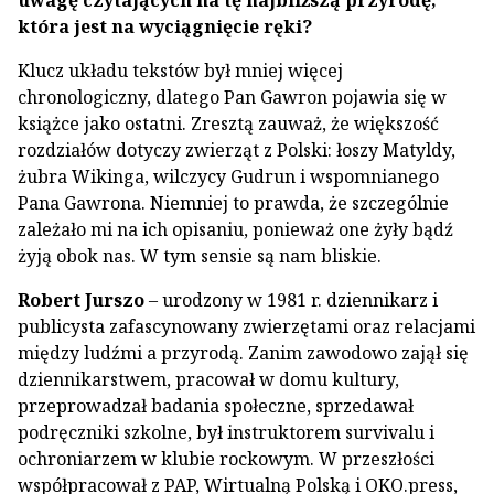
uwagę czytających na tę najbliższą przyrodę,
która jest na wyciągnięcie ręki?
Klucz układu tekstów był mniej więcej
chronologiczny, dlatego Pan Gawron pojawia się w
książce jako ostatni. Zresztą zauważ, że większość
rozdziałów dotyczy zwierząt z Polski: łoszy Matyldy,
żubra Wikinga, wilczycy Gudrun i wspomnianego
Pana Gawrona. Niemniej to prawda, że szczególnie
zależało mi na ich opisaniu, ponieważ one żyły bądź
żyją obok nas. W tym sensie są nam bliskie.
Robert Jurszo
– urodzony w 1981 r. dziennikarz i
publicysta zafascynowany zwierzętami oraz relacjami
między ludźmi a przyrodą. Zanim zawodowo zajął się
dziennikarstwem, pracował w domu kultury,
przeprowadzał badania społeczne, sprzedawał
podręczniki szkolne, był instruktorem survivalu i
ochroniarzem w klubie rockowym. W przeszłości
współpracował z PAP, Wirtualną Polską i OKO.press,