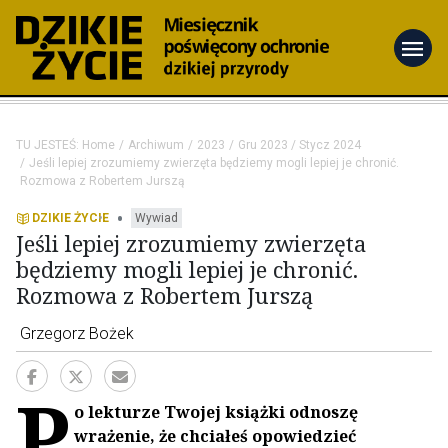
menu
TU JESTEŚ:
Home
Archiwum
2023
Gru 2023 / Stycz 2024
Jeśli lepiej zrozumiemy zwierzęta będziemy mogli lepiej je chronić.
Rozmowa z Robertem Jurszą
•
DZIKIE ŻYCIE
Wywiad
Jeśli lepiej zrozumiemy zwierzęta
będziemy mogli lepiej je chronić.
Rozmowa z Robertem Jurszą
Grzegorz Bożek
P
o lekturze Twojej książki odnoszę
wrażenie, że chciałeś opowiedzieć