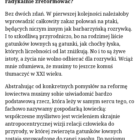
radykalnie zreformować?
Bez dwóch zdań. W pierwszej kolejności należałoby
wprowadzić całkowity zakaz polowań na ptaki,
będących niczym innym jak barbarzyńską rozrywką.
I to szkodliwą przyrodniczo, bo na rodzimej liście
gatunków łownych są gatunki, jak choćby łyska,
których liczebności od lat zniżkują. No i to są żywe
istoty, a życia nie wolno odbierać dla rozrywki. Wciąż
mnie zdumiewa, że musimy to jeszcze komuś
tłumaczyć w XXI wieku.
Abstrahując od konkretnych pomysłów na reformę
łowiectwa musimy sobie uświadomić bardzo
podstawową rzecz, która leży w samym sercu tego, co
fachowo nazywamy gospodarką łowiecką:
współczesne myślistwo jest wcieleniem skrajnie
antropocentrycznej wizji relacji człowieka do
przyrody, w której zwierzęta gatunków łownych
zostają sprowadzone do rangi zasobu. Do poziomu