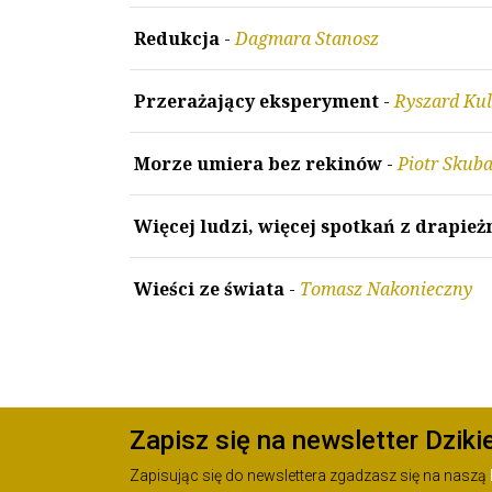
Redukcja
-
Dagmara Stanosz
Przerażający eksperyment
-
Ryszard Kul
Morze umiera bez rekinów
-
Piotr Skuba
Więcej ludzi, więcej spotkań z drapie
Wieści ze świata
-
Tomasz Nakonieczny
Zapisz się na newsletter Dziki
Zapisując się do newslettera zgadzasz się na naszą