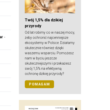
Twój 1,5% dla dzikiej
przyrody
Od lat robimy co w naszej mocy,
ów
-
żeby ochronić najcenniejsze
ekosystemy w Polsce. Działamy
skutecznie również dzięki
waszemu wsparciu. Pomożesz
nam w byciu jeszcze
skuteczniejszymi i przekażesz
swój 1,5% na efektywną
ochronę dzikiej przyrody?
POMAGAM