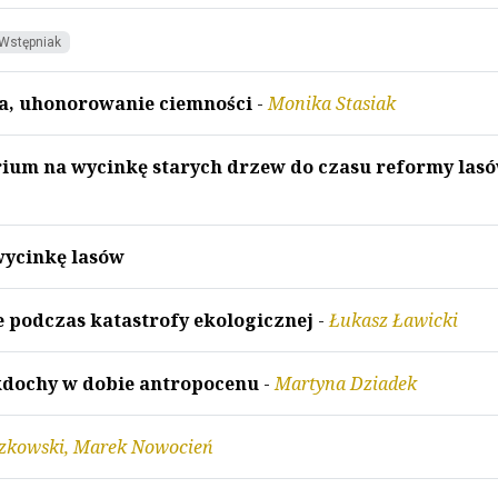
Wstępniak
ła, uhonorowanie ciemności
-
Monika Stasiak
rium na wycinkę starych drzew do czasu reformy las
wycinkę lasów
e podczas katastrofy ekologicznej
-
Łukasz Ławicki
kdochy w dobie antropocenu
-
Martyna Dziadek
czkowski, Marek Nowocień