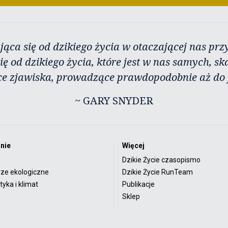
jąca się od dzikiego życia w otaczającej nas przy
ię od dzikiego życia, które jest w nas samych, sk
ce zjawiska, prowadzące prawdopodobnie aż do j
~ GARY SNYDER
nie
Więcej
Dzikie Życie czasopismo
rze ekologiczne
Dzikie Życie RunTeam
yka i klimat
Publikacje
Sklep