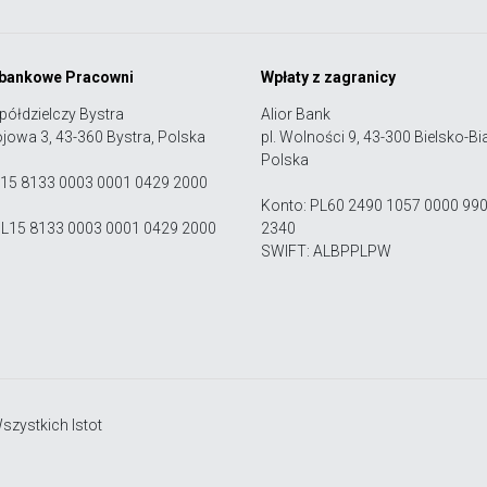
 bankowe Pracowni
Wpłaty z zagranicy
półdzielczy Bystra
Alior Bank
ojowa 3, 43-360 Bystra, Polska
pl. Wolności 9, 43-300 Bielsko-Bia
Polska
 15 8133 0003 0001 0429 2000
Konto: PL60 2490 1057 0000 99
PL15 8133 0003 0001 0429 2000
2340
SWIFT: ALBPPLPW
zystkich Istot