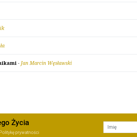
ik
ła
żnikami
-
Jan Marcin Węsławski
ego Życia
Politykę prywatności