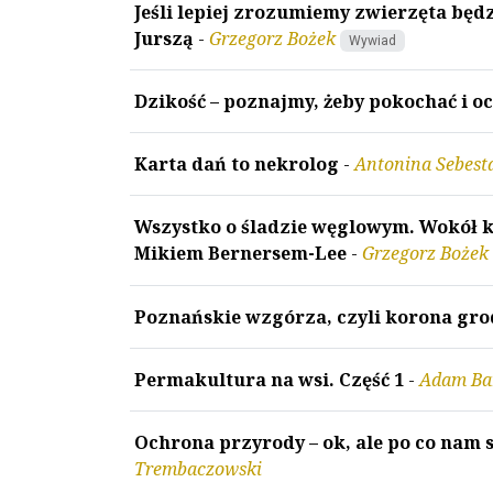
Jeśli lepiej zrozumiemy zwierzęta będ
Jurszą
-
Grzegorz Bożek
Wywiad
Dzikość – poznajmy, żeby pokochać i o
Karta dań to nekrolog
-
Antonina Sebest
Wszystko o śladzie węglowym. Wokół k
Mikiem Bernersem-Lee
-
Grzegorz Bożek
Poznańskie wzgórza, czyli korona gro
Permakultura na wsi. Część 1
-
Adam Ba
Ochrona przyrody – ok, ale po co nam 
Trembaczowski