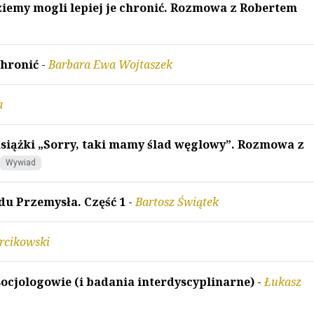
ziemy mogli lepiej je chronić. Rozmowa z Robertem
chronić
-
Barbara Ewa Wojtaszek
a
siążki „Sorry, taki mamy ślad węglowy”. Rozmowa z
Wywiad
du Przemysła. Część 1
-
Bartosz Świątek
rcikowski
socjologowie (i badania interdyscyplinarne)
-
Łukasz