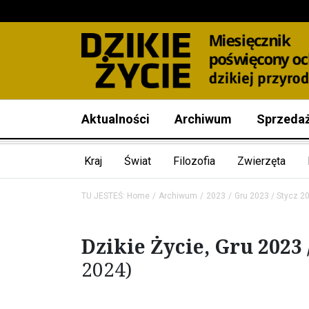
Aktualności
Archiwum
Sprzeda
Kraj
Świat
Filozofia
Zwierzęta
TU JESTEŚ:
Home
Archiwum
2023
Gru 2023 / Stycz 2
Dzikie Życie, Gru 2023 
2024)