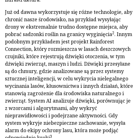
Już od dawna wykorzystuje się różne technologie, aby
chronić nasze środowisko, na przykład wysyłając
drony w ekstremalnie trudno dostępne miejsca, aby
2
pobrać sadzonki roślin na granicy wyginięcia
. Innym
podobnym przykładem jest projekt Rainforest
Connection, który rozmieszcza w lasach deszczowych
czujniki, które rejestrują dźwięki otoczenia, w tym
dźwięki zwierząt, maszyn i ludzi. Dźwięki przesyłane
są do chmury, gdzie analizowane są przez systemy
sztucznej inteligencji, w celu wykrycia nielegalnego
wycinania lasów, kłusownictwa i innych działań, które
stanowią zagrożenie dla środowiska naturalnego i
zwierząt. System AI analizuje dźwięki, porównując je
z wzorcami i algorytmami, aby wykryć
nieprawidłowości i podejrzane aktywności. Gdy
system wykryje niebezpieczne zachowanie, wysyła
alarm do ekipy ochrony lasu, która może podjąć
3
odpowiednie kroki
.