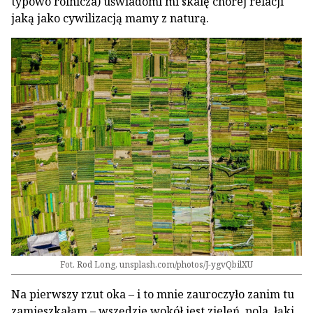
typowo rolnicza) uświadomi mi skalę chorej relacji
jaką jako cywilizacją mamy z naturą.
Fot. Rod Long, unsplash.com/photos/J-ygvQbilXU
Na pierwszy rzut oka – i to mnie zauroczyło zanim tu
zamieszkałam – wszędzie wokół jest zieleń, pola, łąki,