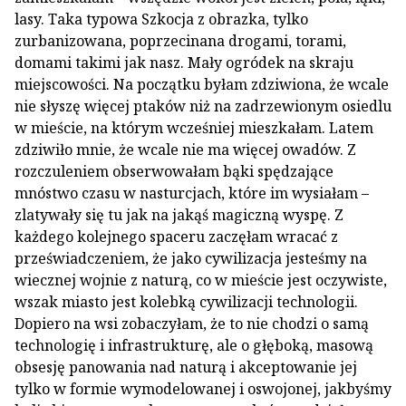
lasy. Taka typowa Szkocja z obrazka, tylko
zurbanizowana, poprzecinana drogami, torami,
domami takimi jak nasz. Mały ogródek na skraju
miejscowości. Na początku byłam zdziwiona, że wcale
nie słyszę więcej ptaków niż na zadrzewionym osiedlu
w mieście, na którym wcześniej mieszkałam. Latem
zdziwiło mnie, że wcale nie ma więcej owadów. Z
rozczuleniem obserwowałam bąki spędzające
mnóstwo czasu w nasturcjach, które im wysiałam –
zlatywały się tu jak na jakąś magiczną wyspę. Z
każdego kolejnego spaceru zaczęłam wracać z
przeświadczeniem, że jako cywilizacja jesteśmy na
wiecznej wojnie z naturą, co w mieście jest oczywiste,
wszak miasto jest kolebką cywilizacji technologii.
Dopiero na wsi zobaczyłam, że to nie chodzi o samą
technologię i infrastrukturę, ale o głęboką, masową
obsesję panowania nad naturą i akceptowanie jej
tylko w formie wymodelowanej i oswojonej, jakbyśmy