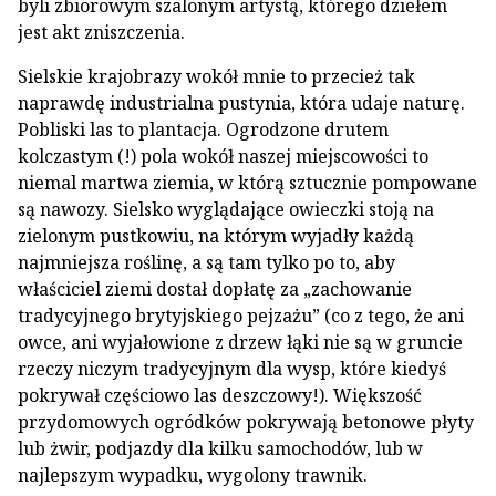
byli zbiorowym szalonym artystą, którego dziełem
jest akt zniszczenia.
Sielskie krajobrazy wokół mnie to przecież tak
naprawdę industrialna pustynia, która udaje naturę.
Pobliski las to plantacja. Ogrodzone drutem
kolczastym (!) pola wokół naszej miejscowości to
niemal martwa ziemia, w którą sztucznie pompowane
są nawozy. Sielsko wyglądające owieczki stoją na
zielonym pustkowiu, na którym wyjadły każdą
najmniejsza roślinę, a są tam tylko po to, aby
właściciel ziemi dostał dopłatę za „zachowanie
tradycyjnego brytyjskiego pejzażu” (co z tego, że ani
owce, ani wyjałowione z drzew łąki nie są w gruncie
rzeczy niczym tradycyjnym dla wysp, które kiedyś
pokrywał częściowo las deszczowy!). Większość
przydomowych ogródków pokrywają betonowe płyty
lub żwir, podjazdy dla kilku samochodów, lub w
najlepszym wypadku, wygolony trawnik.