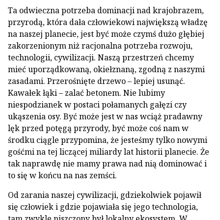
Ta odwieczna potrzeba dominacji nad krajobrazem,
przyrodą, która dała człowiekowi największą władzę
na naszej planecie, jest być może czymś dużo głębiej
zakorzenionym niż racjonalna potrzeba rozwoju,
technologii, cywilizacji. Naszą przestrzeń chcemy
mieć uporządkowaną, okiełznaną, zgodną z naszymi
zasadami. Przerośnięte drzewo – lepiej usunąć.
Kawałek łąki – zalać betonem. Nie lubimy
niespodzianek w postaci połamanych gałęzi czy
ukąszenia osy. Być może jest w nas wciąż pradawny
lęk przed potęgą przyrody, być może coś nam w
środku ciągle przypomina, że jesteśmy tylko nowymi
gośćmi na tej liczącej miliardy lat historii planecie. Że
tak naprawdę nie mamy prawa nad nią dominować i
to się w końcu na nas zemści.
Od zarania naszej cywilizacji, gdziekolwiek pojawił
się człowiek i gdzie pojawiała się jego technologia,
tam zwykle niszczony był lokalny ekosystem. W