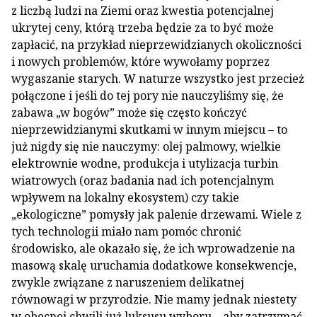
z liczbą ludzi na Ziemi oraz kwestia potencjalnej
ukrytej ceny, którą trzeba będzie za to być może
zapłacić, na przykład nieprzewidzianych okoliczności
i nowych problemów, które wywołamy poprzez
wygaszanie starych. W naturze wszystko jest przecież
połączone i jeśli do tej pory nie nauczyliśmy się, że
zabawa „w bogów” może się często kończyć
nieprzewidzianymi skutkami w innym miejscu – to
już nigdy się nie nauczymy: olej palmowy, wielkie
elektrownie wodne, produkcja i utylizacja turbin
wiatrowych (oraz badania nad ich potencjalnym
wpływem na lokalny ekosystem) czy takie
„ekologiczne” pomysły jak palenie drzewami. Wiele z
tych technologii miało nam pomóc chronić
środowisko, ale okazało się, że ich wprowadzenie na
masową skalę uruchamia dodatkowe konsekwencje,
zwykle związane z naruszeniem delikatnej
równowagi w przyrodzie. Nie mamy jednak niestety
w obecnej chwili już luksusu wyboru – aby zatrzymać