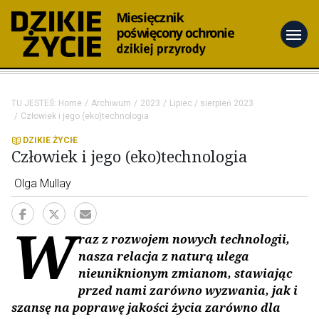
menu
TU JESTEŚ:
Home
Archiwum
2023
Lipiec / sierpień 2023
Człowiek i jego (eko)technologia
DZIKIE ŻYCIE
Człowiek i jego (eko)technologia
Olga Mullay
W
raz z rozwojem nowych technologii,
nasza relacja z naturą ulega
nieuniknionym zmianom, stawiając
przed nami zarówno wyzwania, jak i
szansę na poprawę jakości życia zarówno dla