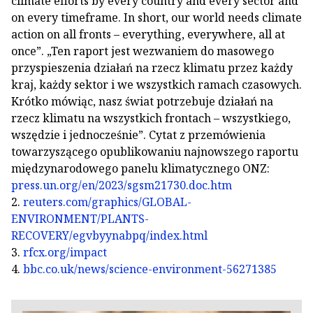
climate efforts by every country and every sector and
on every timeframe. In short, our world needs climate
action on all fronts – everything, everywhere, all at
once”. „Ten raport jest wezwaniem do masowego
przyspieszenia działań na rzecz klimatu przez każdy
kraj, każdy sektor i we wszystkich ramach czasowych.
Krótko mówiąc, nasz świat potrzebuje działań na
rzecz klimatu na wszystkich frontach – wszystkiego,
wszędzie i jednocześnie”. Cytat z przemówienia
towarzyszącego opublikowaniu najnowszego raportu
międzynarodowego panelu klimatycznego ONZ:
press.un.org/en/2023/sgsm21730.doc.htm
2.
reuters.com/graphics/GLOBAL-
ENVIRONMENT/PLANTS-
RECOVERY/egvbyynabpq/index.html
3.
rfcx.org/impact
4.
bbc.co.uk/news/science-environment-56271385