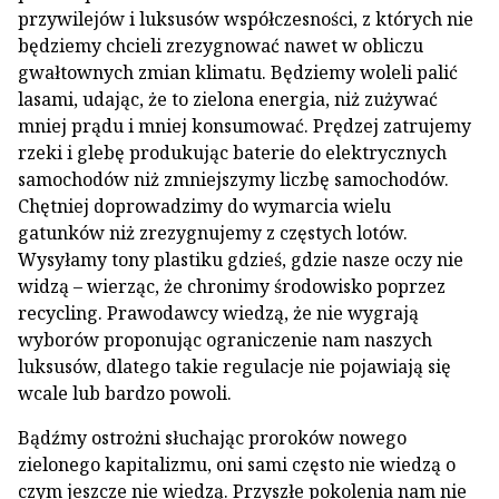
przywilejów i luksusów współczesności, z których nie
będziemy chcieli zrezygnować nawet w obliczu
gwałtownych zmian klimatu. Będziemy woleli palić
lasami, udając, że to zielona energia, niż zużywać
mniej prądu i mniej konsumować. Prędzej zatrujemy
rzeki i glebę produkując baterie do elektrycznych
samochodów niż zmniejszymy liczbę samochodów.
Chętniej doprowadzimy do wymarcia wielu
gatunków niż zrezygnujemy z częstych lotów.
Wysyłamy tony plastiku gdzieś, gdzie nasze oczy nie
widzą – wierząc, że chronimy środowisko poprzez
recycling. Prawodawcy wiedzą, że nie wygrają
wyborów proponując ograniczenie nam naszych
luksusów, dlatego takie regulacje nie pojawiają się
wcale lub bardzo powoli.
Bądźmy ostrożni słuchając proroków nowego
zielonego kapitalizmu, oni sami często nie wiedzą o
czym jeszcze nie wiedzą. Przyszłe pokolenia nam nie