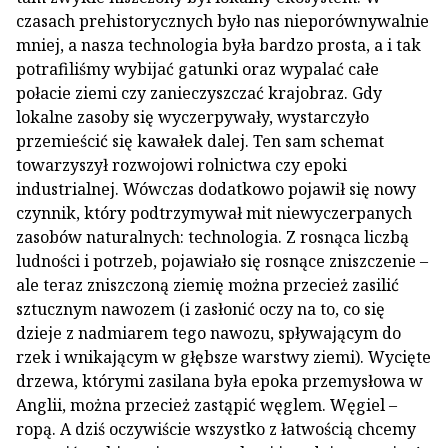
czasach prehistorycznych było nas nieporównywalnie
mniej, a nasza technologia była bardzo prosta, a i tak
potrafiliśmy wybijać gatunki oraz wypalać całe
połacie ziemi czy zanieczyszczać krajobraz. Gdy
lokalne zasoby się wyczerpywały, wystarczyło
przemieścić się kawałek dalej. Ten sam schemat
towarzyszył rozwojowi rolnictwa czy epoki
industrialnej. Wówczas dodatkowo pojawił się nowy
czynnik, który podtrzymywał mit niewyczerpanych
zasobów naturalnych: technologia. Z rosnąca liczbą
ludności i potrzeb, pojawiało się rosnące zniszczenie –
ale teraz zniszczoną ziemię można przecież zasilić
sztucznym nawozem (i zasłonić oczy na to, co się
dzieje z nadmiarem tego nawozu, spływającym do
rzek i wnikającym w głębsze warstwy ziemi). Wycięte
drzewa, którymi zasilana była epoka przemysłowa w
Anglii, można przecież zastąpić węglem. Węgiel –
ropą. A dziś oczywiście wszystko z łatwością chcemy