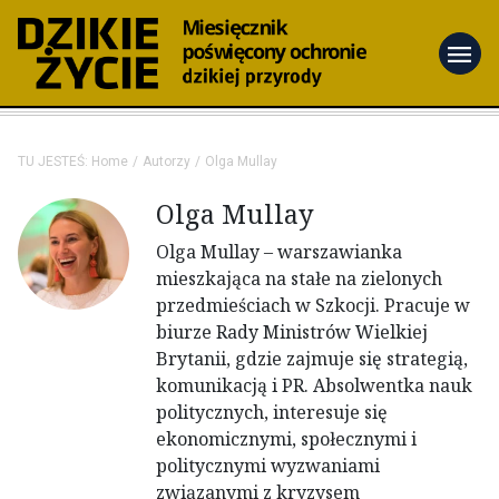
menu
TU JESTEŚ:
Home
Autorzy
Olga Mullay
Olga Mullay
Olga Mullay
– warszawianka
mieszkająca na stałe na zielonych
przedmieściach w Szkocji. Pracuje w
biurze Rady Ministrów Wielkiej
Brytanii, gdzie zajmuje się strategią,
komunikacją i PR. Absolwentka nauk
politycznych, interesuje się
ekonomicznymi, społecznymi i
politycznymi wyzwaniami
związanymi z kryzysem