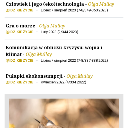
Człowiek i jego (eko)technologia
-
Olga Mullay
DZIKIE ŻYCIE
•
Lipiec / sierpień 2023 (7-8/349-350 2023)
Gra o morze
-
Olga Mullay
DZIKIE ŻYCIE
•
Luty 2023 (2/344 2023)
Komunikacja w obliczu kryzysu: wojna i
klimat
-
Olga Mullay
DZIKIE ŻYCIE
•
Lipiec / sierpień 2022 (7-8/337-338 2022)
Pułapki ekokonsumpcji
-
Olga Mullay
DZIKIE ŻYCIE
•
Kwiecień 2022 (4/334 2022)