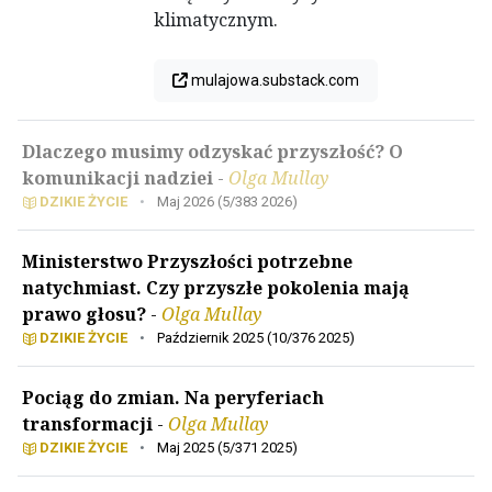
klimatycznym.
mulajowa.substack.com
Dlaczego musimy odzyskać przyszłość? O
komunikacji nadziei
-
Olga Mullay
DZIKIE ŻYCIE
•
Maj 2026 (5/383 2026)
Ministerstwo Przyszłości potrzebne
natychmiast. Czy przyszłe pokolenia mają
prawo głosu?
-
Olga Mullay
DZIKIE ŻYCIE
•
Październik 2025 (10/376 2025)
Pociąg do zmian. Na peryferiach
transformacji
-
Olga Mullay
DZIKIE ŻYCIE
•
Maj 2025 (5/371 2025)