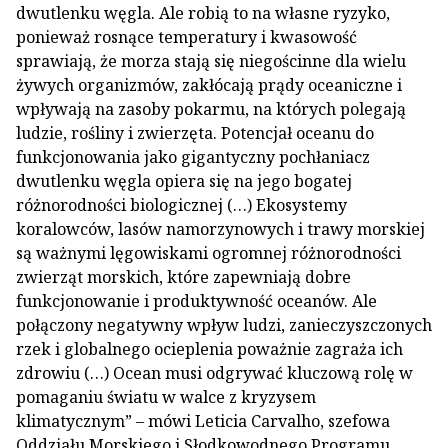
dwutlenku węgla. Ale robią to na własne ryzyko,
ponieważ rosnące temperatury i kwasowość
sprawiają, że morza stają się niegościnne dla wielu
żywych organizmów, zakłócają prądy oceaniczne i
wpływają na zasoby pokarmu, na których polegają
ludzie, rośliny i zwierzęta. Potencjał oceanu do
funkcjonowania jako gigantyczny pochłaniacz
dwutlenku węgla opiera się na jego bogatej
różnorodności biologicznej (…) Ekosystemy
koralowców, lasów namorzynowych i trawy morskiej
są ważnymi lęgowiskami ogromnej różnorodności
zwierząt morskich, które zapewniają dobre
funkcjonowanie i produktywność oceanów. Ale
połączony negatywny wpływ ludzi, zanieczyszczonych
rzek i globalnego ocieplenia poważnie zagraża ich
zdrowiu (…) Ocean musi odgrywać kluczową rolę w
pomaganiu światu w walce z kryzysem
klimatycznym” – mówi Leticia Carvalho, szefowa
Oddziału Morskiego i Słodkowodnego Programu