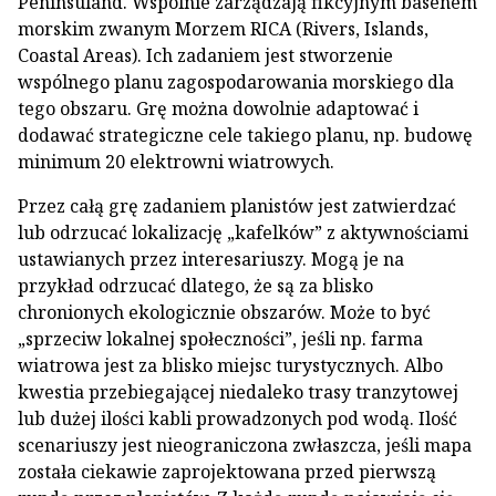
Peninsuland. Wspólnie zarządzają fikcyjnym basenem
morskim zwanym Morzem RICA (Rivers, Islands,
Coastal Areas). Ich zadaniem jest stworzenie
wspólnego planu zagospodarowania morskiego dla
tego obszaru. Grę można dowolnie adaptować i
dodawać strategiczne cele takiego planu, np. budowę
minimum 20 elektrowni wiatrowych.
Przez całą grę zadaniem planistów jest zatwierdzać
lub odrzucać lokalizację „kafelków” z aktywnościami
ustawianych przez interesariuszy. Mogą je na
przykład odrzucać dlatego, że są za blisko
chronionych ekologicznie obszarów. Może to być
„sprzeciw lokalnej społeczności”, jeśli np. farma
wiatrowa jest za blisko miejsc turystycznych. Albo
kwestia przebiegającej niedaleko trasy tranzytowej
lub dużej ilości kabli prowadzonych pod wodą. Ilość
scenariuszy jest nieograniczona zwłaszcza, jeśli mapa
została ciekawie zaprojektowana przed pierwszą