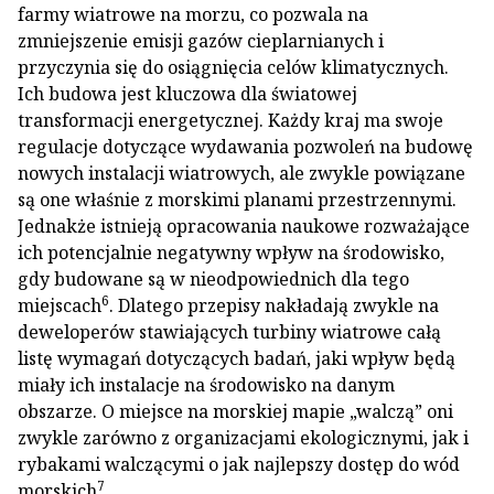
farmy wiatrowe na morzu, co pozwala na
zmniejszenie emisji gazów cieplarnianych i
przyczynia się do osiągnięcia celów klimatycznych.
Ich budowa jest kluczowa dla światowej
transformacji energetycznej. Każdy kraj ma swoje
regulacje dotyczące wydawania pozwoleń na budowę
nowych instalacji wiatrowych, ale zwykle powiązane
są one właśnie z morskimi planami przestrzennymi.
Jednakże istnieją opracowania naukowe rozważające
ich potencjalnie negatywny wpływ na środowisko,
gdy budowane są w nieodpowiednich dla tego
6
miejscach
. Dlatego przepisy nakładają zwykle na
deweloperów stawiających turbiny wiatrowe całą
listę wymagań dotyczących badań, jaki wpływ będą
miały ich instalacje na środowisko na danym
obszarze. O miejsce na morskiej mapie „walczą” oni
zwykle zarówno z organizacjami ekologicznymi, jak i
rybakami walczącymi o jak najlepszy dostęp do wód
7
morskich
.