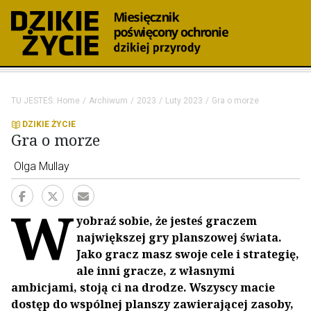
TU JESTEŚ:
Home
Archiwum
2023
Luty 2023
Gra o morze
DZIKIE ŻYCIE
Gra o morze
Olga Mullay
W
yobraź sobie, że jesteś graczem
największej gry planszowej świata.
Jako gracz masz swoje cele i strategię,
ale inni gracze, z własnymi
ambicjami, stoją ci na drodze. Wszyscy macie
dostęp do wspólnej planszy zawierającej zasoby,