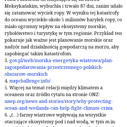
Meksykańskim, wybuchła i trwało 87 dni, zanim udało
się zatamować wyciek ropy. W wyniku tej katastrofy
do oceanu wyciekło około 5 milionów baryłek ropy, co
miało ogromny wpływ na ekosystemy morskie,
rybołówstwo i turystykę w tym regionie. Przykład ten
pokazuje jak ważne jest planowanie morskie oraz
nadzór nad działalnością gospodarczą na morzu, aby
zapobiegać takim katastrofom.
3.
gov.pl/web/morska-energetyka-wiatrowa/plan-
zagospodarowania-przestrzennego-polskich-
obszarow-morskich
4.
mspchallenge.info/
5. Więcej na temat relacji między klimatem a
oceanem oraz źródło cytatu na stronie ONZ:
unep.org/news-and-stories/story/why-protecting-
ocean-and-wetlands-can-help-fight-climate-crisis
.
6. „(…) farmy wiatrowe wpływają na wszystkie
otaczające ekosystemy pod i nad wodą, w tym m.in.