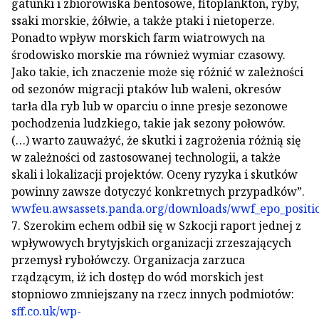
gatunki i zbiorowiska bentosowe, fitoplankton, ryby,
ssaki morskie, żółwie, a także ptaki i nietoperze.
Ponadto wpływ morskich farm wiatrowych na
środowisko morskie ma również wymiar czasowy.
Jako takie, ich znaczenie może się różnić w zależności
od sezonów migracji ptaków lub waleni, okresów
tarła dla ryb lub w oparciu o inne presje sezonowe
pochodzenia ludzkiego, takie jak sezony połowów.
(…) warto zauważyć, że skutki i zagrożenia różnią się
w zależności od zastosowanej technologii, a także
skali i lokalizacji projektów. Oceny ryzyka i skutków
powinny zawsze dotyczyć konkretnych przypadków”.
wwfeu.awsassets.panda.org/downloads/wwf_epo_positi
7. Szerokim echem odbił się w Szkocji raport jednej z
wpływowych brytyjskich organizacji zrzeszających
przemysł rybołówczy. Organizacja zarzuca
rządzącym, iż ich dostęp do wód morskich jest
stopniowo zmniejszany na rzecz innych podmiotów:
sff.co.uk/wp-