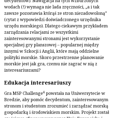
decydentów). Nawigacja na tych wzburzonych
wodach (!) wymaga nie lada zręczności, „a i tak
zawsze pozostawia którąś ze stron niezadowoloną”
(cytat z wypowiedzi doświadczonego urzędnika
urzędu morskiego). Dlatego ciekawym przykładem
zarządzania relacjami ze wszystkimi
zainteresowanymi stronami jest wykorzystanie
specjalnej gry planszowej – popularnej między
innymi w Szkocji i Anglii, które mają oddzielne
polityki morskie. Skoro przestrzenne planowanie
morskie jest jak gra, czemu nie zagrać w nią z
interesariuszami?
Edukacja interesariuszy
4
Gra MSP Challenge
powstała na Uniwersytecie w
Bredzie, aby pomóc decydentom, zainteresowanym
stronom i studentom zrozumieć i zarządzać morską
gospodarką i środowiskiem morskim. Projekt został