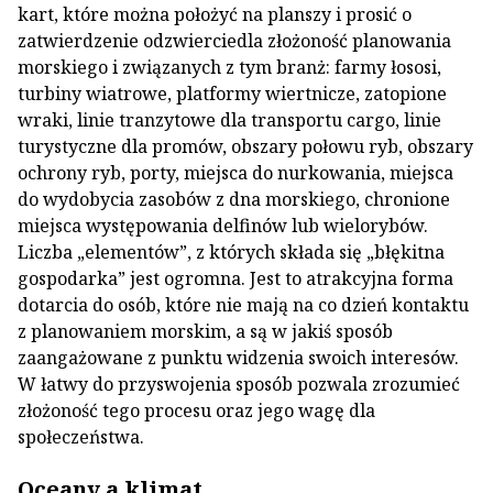
kart, które można położyć na planszy i prosić o
zatwierdzenie odzwierciedla złożoność planowania
morskiego i związanych z tym branż: farmy łososi,
turbiny wiatrowe, platformy wiertnicze, zatopione
wraki, linie tranzytowe dla transportu cargo, linie
turystyczne dla promów, obszary połowu ryb, obszary
ochrony ryb, porty, miejsca do nurkowania, miejsca
do wydobycia zasobów z dna morskiego, chronione
miejsca występowania delfinów lub wielorybów.
Liczba „elementów”, z których składa się „błękitna
gospodarka” jest ogromna. Jest to atrakcyjna forma
dotarcia do osób, które nie mają na co dzień kontaktu
z planowaniem morskim, a są w jakiś sposób
zaangażowane z punktu widzenia swoich interesów.
W łatwy do przyswojenia sposób pozwala zrozumieć
złożoność tego procesu oraz jego wagę dla
społeczeństwa.
Oceany a klimat