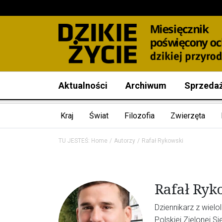
Aktualności
Archiwum
Sprzeda
Kraj
Świat
Filozofia
Zwierzęta
TU JESTEŚ:
Home
Autorzy
Rafał Rykowski
Rafał Ryk
Dziennikarz z wiel
Polskiej Zielonej 