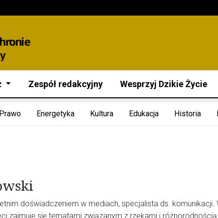
ż
Zespół redakcyjny
Wesprzyj Dzikie Życie
Prawo
Energetyka
Kultura
Edukacja
Historia
owski
oletnim doświadczeniem w mediach, specjalista ds. komunikacji.
Sieci zajmuje się tematami związanym z rzekami i różnorodnością