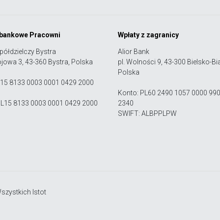
 bankowe Pracowni
Wpłaty z zagranicy
półdzielczy Bystra
Alior Bank
ojowa 3, 43-360 Bystra, Polska
pl. Wolności 9, 43-300 Bielsko-Bia
Polska
 15 8133 0003 0001 0429 2000
Konto: PL60 2490 1057 0000 99
PL15 8133 0003 0001 0429 2000
2340
SWIFT: ALBPPLPW
zystkich Istot