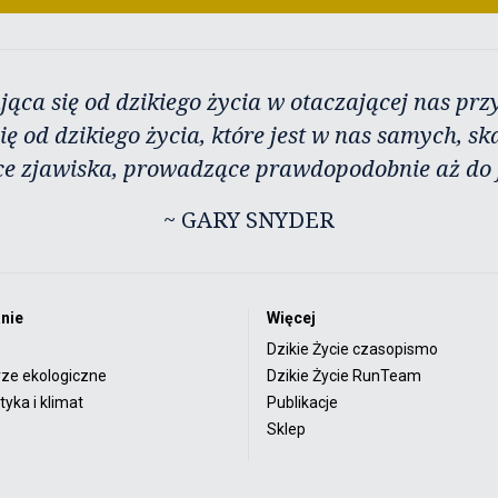
jąca się od dzikiego życia w otaczającej nas przy
ię od dzikiego życia, które jest w nas samych, sk
ce zjawiska, prowadzące prawdopodobnie aż do j
~ GARY SNYDER
nie
Więcej
Dzikie Życie czasopismo
rze ekologiczne
Dzikie Życie RunTeam
yka i klimat
Publikacje
Sklep