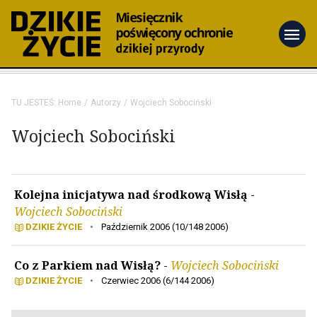
menu
TU JESTEŚ:
Home
Autorzy
Wojciech Sobociński
Wojciech Sobociński
Kolejna inicjatywa nad środkową Wisłą
-
Wojciech Sobociński
DZIKIE ŻYCIE
•
Październik 2006 (10/148 2006)
Co z Parkiem nad Wisłą?
-
Wojciech Sobociński
DZIKIE ŻYCIE
•
Czerwiec 2006 (6/144 2006)