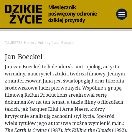
menu
TU JESTEŚ:
Home
Autorzy
Jan Boeckel
Jan Boeckel
Jan van Boeckel
to holenderski antropolog, artysta
wizualny, nauczyciel sztuki i twórca filmowy. Jednym
z zainteresowań Jana jest światopogląd oraz filozofia
środowiskowa ludzi pierwotnych. Wspólnie z grupą
filmową ReRun Productions zrealizował serię
dokumentów na ten temat, a także filmy o filozofach
takich, jak Jacques Ellul i Arne Naess, którzy
krytycznie analizują zachodni styl życia. Spośród
wielu tytułów jego autorstwa można wymienić m.in.:
The Earth is Crying
(1987),
It’s Killing the Clouds
(1992),