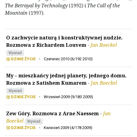
The Betrayal by Technology
(1992) i
The Call of the
Mountain
(1997).
O zachwycie naturą i konstruktywnej nudzie.
Rozmowa z Richardem Louvem
-
Jan Boeckel
Wywiad
DZIKIE ŻYCIE
•
Czerwiec 2010 (6/192 2010)
My – mieszkańcy jednej planety, jednego domu.
Rozmowa z Satishem Kumarem
-
Jan Boeckel
Wywiad
DZIKIE ŻYCIE
•
Wrzesień 2009 (9/183 2009)
Zew Góry. Rozmowa z Arne Naessem
-
Jan
Boeckel
Wywiad
DZIKIE ŻYCIE
•
Kwiecień 2009 (4/178 2009)