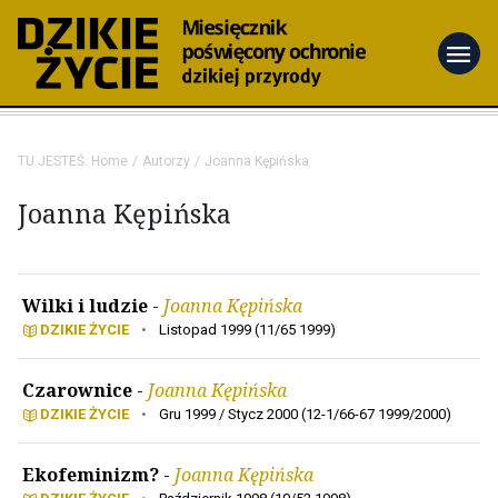
menu
TU JESTEŚ:
Home
Autorzy
Joanna Kępińska
Joanna Kępińska
Wilki i ludzie
-
Joanna Kępińska
DZIKIE ŻYCIE
•
Listopad 1999 (11/65 1999)
Czarownice
-
Joanna Kępińska
DZIKIE ŻYCIE
•
Gru 1999 / Stycz 2000 (12-1/66-67 1999/2000)
Ekofeminizm?
-
Joanna Kępińska