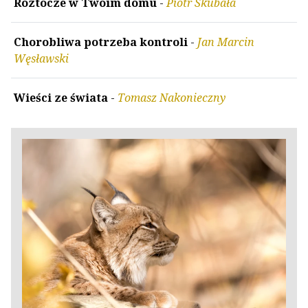
Roztocze w Twoim domu
-
Piotr Skubała
Chorobliwa potrzeba kontroli
-
Jan Marcin
Węsławski
Wieści ze świata
-
Tomasz Nakonieczny