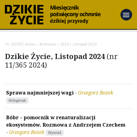
menu
TU JESTEŚ:
Home
Archiwum
2024
Listopad 2024
Dzikie Życie, Listopad 2024
(nr
11/365 2024)
Sprawa najmniejszej wagi
-
Grzegorz Bożek
Wstępniak
Bóbr – pomocnik w renaturalizacji
ekosystemów. Rozmowa z Andrzejem Czechem
-
Grzegorz Bożek
Wywiad