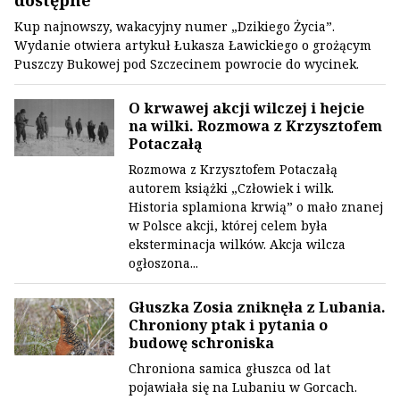
dostępne
Kup najnowszy, wakacyjny numer „Dzikiego Życia”.
Wydanie otwiera artykuł Łukasza Ławickiego o grożącym
Puszczy Bukowej pod Szczecinem powrocie do wycinek.
O krwawej akcji wilczej i hejcie
na wilki. Rozmowa z Krzysztofem
Potaczałą
Rozmowa z Krzysztofem Potaczałą
autorem książki „Człowiek i wilk.
Historia splamiona krwią” o mało znanej
w Polsce akcji, której celem była
eksterminacja wilków. Akcja wilcza
ogłoszona...
Głuszka Zosia zniknęła z Lubania.
Chroniony ptak i pytania o
budowę schroniska
Chroniona samica głuszca od lat
pojawiała się na Lubaniu w Gorcach.