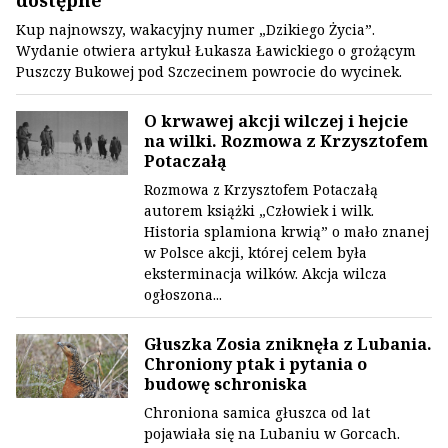
dostępne
Kup najnowszy, wakacyjny numer „Dzikiego Życia”.
Wydanie otwiera artykuł Łukasza Ławickiego o grożącym
Puszczy Bukowej pod Szczecinem powrocie do wycinek.
O krwawej akcji wilczej i hejcie
na wilki. Rozmowa z Krzysztofem
Potaczałą
Rozmowa z Krzysztofem Potaczałą
autorem książki „Człowiek i wilk.
Historia splamiona krwią” o mało znanej
w Polsce akcji, której celem była
eksterminacja wilków. Akcja wilcza
ogłoszona...
Głuszka Zosia zniknęła z Lubania.
Chroniony ptak i pytania o
budowę schroniska
Chroniona samica głuszca od lat
pojawiała się na Lubaniu w Gorcach.