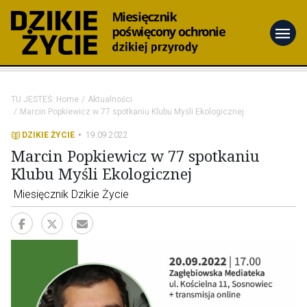
menu
TU JESTEŚ:
Home
Aktualności
Marcin Popkiewicz w 77 spotkaniu Klubu Myśli Ekologicznej
DZIKIE ŻYCIE
19.09.2022
Marcin Popkiewicz w 77 spotkaniu
Klubu Myśli Ekologicznej
Miesięcznik Dzikie Życie