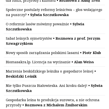
dla ludzi, przyrody i klimatu
• Rozmowa z Anną Treit
Społeczne postulaty reformy leśnictwa – głos wołającego
na puszczy?
• Sylwia Szczutkowska
O reformie lasów mówimy poważnie
• Sylwia
Szczutkowska
Sabat leśnych symetrystów
• Rozmowa z prof. Jerzym
Szwagrzykiem
Nowy sposób zarządzania polskimi lasami
• Piotr Klub
Biomasakra.lp. Licencja na wycinanie
• Alan Weiss
Marzenia beskidzkiego leśnika o gospodarce leśnej
•
Beskidzki Leśnik
Nie tylko Puszcza Białowieska. Ani kroku dalej!
• Sylwia
Szczutkowska
Gospodarka leśna to produkcja surowca, a nie ochrona
przyrody
• Rozmowa z Michałem Żmihorskim