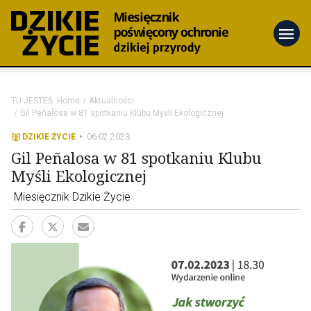
menu
TU JESTEŚ:
Home
Aktualności
Gil Peñalosa w 81 spotkaniu Klubu Myśli Ekologicznej
DZIKIE ŻYCIE
06.02.2023
Gil Peñalosa w 81 spotkaniu Klubu
Myśli Ekologicznej
Miesięcznik Dzikie Życie