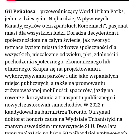
Gil Peñalosa
–
przewodniczący World Urban Parks,
jeden z dziesięciu „Najbardziej Wpływowych
Kanadyjczyków o Hiszpańskich Korzeniach”, pasjonat
miast dla wszystkich ludzi. Doradza decydentom i
społecznościom na całym świecie, jak tworzyć
tętniące życiem miasta i zdrowe społeczności dla
wszystkich, niezależnie od wieku, płci, zdolności i
pochodzenia społecznego, ekonomicznego lub
etnicznego. Skupia się na projektowaniu i
wykorzystywaniu parków i ulic jako wspaniałych
miejsc publicznych, a także na promowaniu
zrównoważonej mobilności: spacerów, jazdy na
rowerze, korzystania z transportu publicznego i
nowych zastosowań samochodów. W 2022 r.
kandydował na burmistrza Toronto. Otrzymał
doktorat honoris causa na Wydziale Urbanistyki na
znanym szwedzkim uniwersytecie SLU. Dwa lata
temu znalazł się na liście 50 najbardziej wpływowych