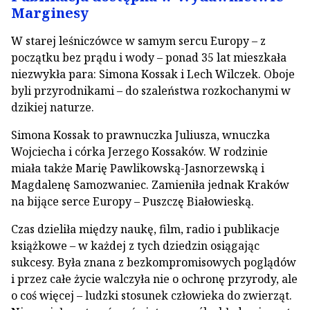
Marginesy
W starej leśniczówce w samym sercu Europy – z
początku bez prądu i wody – ponad 35 lat mieszkała
niezwykła para: Simona Kossak i Lech Wilczek. Oboje
byli przyrodnikami – do szaleństwa rozkochanymi w
dzikiej naturze.
Simona Kossak to prawnuczka Juliusza, wnuczka
Wojciecha i córka Jerzego Kossaków. W rodzinie
miała także Marię Pawlikowską-Jasnorzewską i
Magdalenę Samozwaniec. Zamieniła jednak Kraków
na bijące serce Europy – Puszczę Białowieską.
Czas dzieliła między naukę, film, radio i publikacje
książkowe – w każdej z tych dziedzin osiągając
sukcesy. Była znana z bezkompromisowych poglądów
i przez całe życie walczyła nie o ochronę przyrody, ale
o coś więcej – ludzki stosunek człowieka do zwierząt.