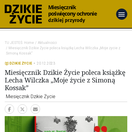
menu
TU JESTEŚ:
Home
Aktualności
Miesięcznik Dzikie Życie poleca książkę Lecha Wilczka „Moje życie z
Simoną Kossak”
DZIKIE ŻYCIE
20.12.2023
Miesięcznik Dzikie Życie poleca książkę
Lecha Wilczka „Moje życie z Simoną
Kossak”
Miesięcznik Dzikie Życie