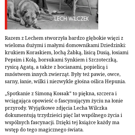
Razem z Lechem stworzyła bardzo głębokie więzi z
wieloma dużymi i małymi domownikami Dziedzinki:
krukiem Koraskiem, lochą Żabką, lisicą Dusią, łosiami
Pepsim i Kolą, borsukami Synkiem i Szczoteczką,
rysicą Agatą, a także z bocianami, popielicą i
mnóstwem innych zwierząt. Były też pawie, owce,
sarny, łanie, wilki i niezwykle głośna oślica Hepunia.
„Spotkanie z Simoną Kossak” to piękna, szczera i
wciągająca opowieść o fascynującym życiu na łonie
przyrody. Wyjątkowe zdjęcia Lecha Wilczka
dokumentują trzydzieści pięć lat wspólnego życia i
wspólnych fascynacji. Dzięki tej książce każdy ma
wstęp do tego magicznego świata.