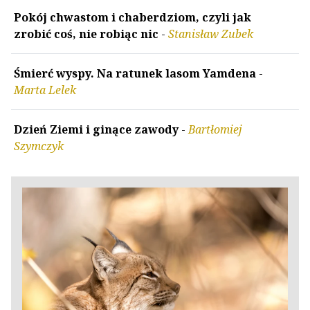
Pokój chwastom i chaberdziom, czyli jak
zrobić coś, nie robiąc nic
-
Stanisław Zubek
Śmierć wyspy. Na ratunek lasom Yamdena
-
Marta Lelek
Dzień Ziemi i ginące zawody
-
Bartłomiej
Szymczyk