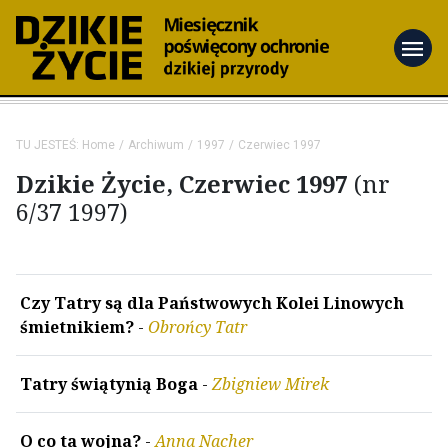
menu
TU JESTEŚ:
Home
Archiwum
1997
Czerwiec 1997
Dzikie Życie, Czerwiec 1997
(nr
6/37 1997)
Czy Tatry są dla Państwowych Kolei Linowych
śmietnikiem?
-
Obrońcy Tatr
Tatry świątynią Boga
-
Zbigniew Mirek
O co ta wojna?
-
Anna Nacher