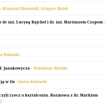
-
Krzysztof Okrasiński, Grzegorz Bożek
r inż. Lucyną Rajchel i dr. inż. Mariuszem Czopem
-
na Polańska
.F. Janukowycza
-
Wołodymyr Borejko
ją w tle
-
Iwona Kukowka
zyli rzecz o kształceniu. Rozmowa z dr. Markiem
d