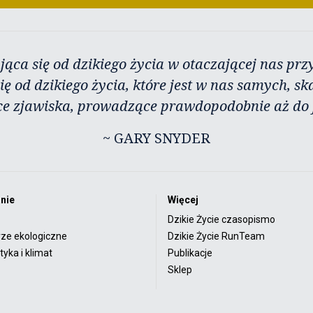
jąca się od dzikiego życia w otaczającej nas przy
ię od dzikiego życia, które jest w nas samych, sk
ce zjawiska, prowadzące prawdopodobnie aż do j
~ GARY SNYDER
nie
Więcej
Dzikie Życie czasopismo
rze ekologiczne
Dzikie Życie RunTeam
yka i klimat
Publikacje
Sklep