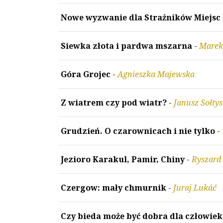
Nowe wyzwanie dla Strażników Miejsc
Siewka złota i pardwa mszarna
-
Marek
Góra Grojec
-
Agnieszka Majewska
Z wiatrem czy pod wiatr?
-
Janusz Sołtys
Grudzień. O czarownicach i nie tylko
-
Jezioro Karakul, Pamir, Chiny
-
Ryszard
Czergow: mały chmurnik
-
Juraj Lukáč
Czy bieda może być dobra dla człowiek