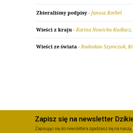
Zbieraliśmy podpisy
-
Janusz Korbel
Wieści z kraju
-
Karina Nowicka-Kudłacz,
Wieści ze świata
-
Radosław Szymczuk, Kr
Zapisz się na newsletter Dziki
Zapisując się do newslettera zgadzasz się na naszą