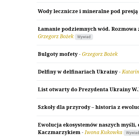
Wody lecznicze i mineralne pod presją
Łamanie podziemnych wód. Rozmowa z d
Grzegorz Bożek
Wywiad
Bulgoty mofety
-
Grzegorz Bożek
Delfiny w delfinariach Ukrainy
-
Katari
List otwarty do Prezydenta Ukrainy W
Szkoły dla przyrody – historia z ewoluc
Ewolucja ekosystemów naszych myśli, c
Kaczmarzykiem
-
Iwona Kukowka
Wywia