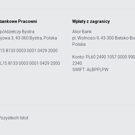
 bankowe Pracowni
Wpłaty z zagranicy
półdzielczy Bystra
Alior Bank
ojowa 3, 43-360 Bystra, Polska
pl. Wolności 9, 43-300 Bielsko-Bia
Polska
 15 8133 0003 0001 0429 2000
Konto: PL60 2490 1057 0000 99
PL15 8133 0003 0001 0429 2000
2340
SWIFT: ALBPPLPW
zystkich Istot