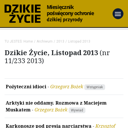
menu
TU JESTEŚ:
Home
Archiwum
2013
Listopad 2013
Dzikie Życie, Listopad 2013
(nr
11/233 2013)
Pożyteczni idioci
-
Grzegorz Bożek
Wstępniak
Arktyki nie oddamy. Rozmowa z Maciejem
Muskatem
-
Grzegorz Bożek
Wywiad
Karkonosze pod presją narciarstwa
-
Krzysztof