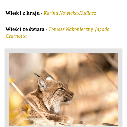
Wieści z kraju
-
Karina Nowicka-Kudłacz
Wieści ze świata
-
Tomasz Nakonieczny, Jagoda
Czarnotta