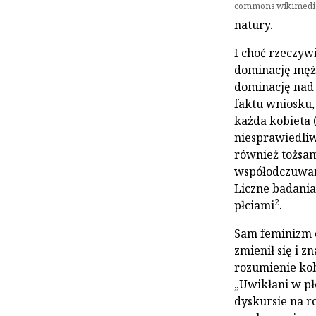
commons.wikimedi
natury.
I choć rzeczyw
dominację mężc
dominację nad 
faktu wniosku,
każda kobieta (
niesprawiedliw
również tożsam
współodczuwani
Liczne badania
2
płciami
.
Sam feminizm 
zmienił się i z
rozumienie kob
„Uwikłani w pł
dyskursie na ro