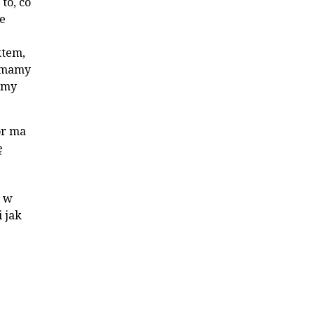
to, co
e
ktem,
u mamy
amy
ór ma
ę
e
ę w
 jak