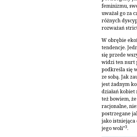
feminizmu, swo
uważał go za c
różnych dyscyp
rozważań strict
W obrębie ek
tendencje. Jed
się przede wsz
widzi ten nur
podkreśla się w
ze sobą. Jak za
jest żadnym k
działań kobiet
też bowiem, że
racjonalne, nie
postrzegane ja
jako istniejąc
3
jego woli”
.