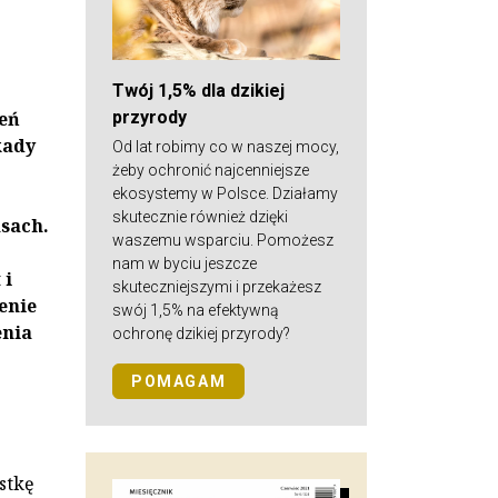
Twój 1,5% dla dzikiej
przyrody
eń
kady
Od lat robimy co w naszej mocy,
żeby ochronić najcenniejsze
ekosystemy w Polsce. Działamy
skutecznie również dzięki
asach.
waszemu wsparciu. Pomożesz
nam w byciu jeszcze
 i
skuteczniejszymi i przekażesz
enie
swój 1,5% na efektywną
enia
ochronę dzikiej przyrody?
POMAGAM
stkę