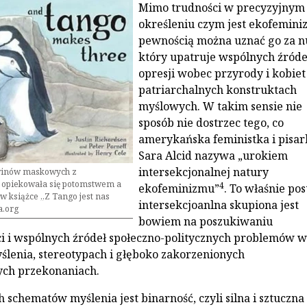
Mimo trudności w precyzyjnym
określeniu czym jest ekofeminiz
pewnością można uznać go za n
który upatruje wspólnych źróde
opresji wobec przyrody i kobiet
patriarchalnych konstruktach
myślowych. W takim sensie nie
sposób nie dostrzec tego, co
amerykańska feministka i pisar
Sara Alcid nazywa „urokiem
intersekcjonalnej natury
winów maskowych z
 opiekowała się potomstwem a
4
ekofeminizmu”
. To właśnie po
 w książce „Z Tango jest nas
intersekcjoanlna skupiona jest
a.org
bowiem na poszukiwaniu
i i wspólnych źródeł społeczno-politycznych problemów w
lenia, stereotypach i głęboko zakorzenionych
ych przekonaniach.
 schematów myślenia jest binarność, czyli silna i sztuczna