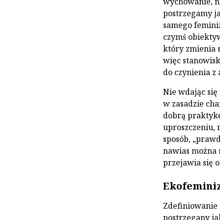
wychowanie, ni
postrzegamy ja
samego feminiz
czymś obiektyw
który zmienia 
więc stanowisk
do czynienia z
Nie wdając się
w zasadzie cha
dobrą praktyk
uproszczeniu, n
sposób, „prawd
nawias można s
przejawia się 
Ekofeminiz
Zdefiniowanie 
postrzegany ja