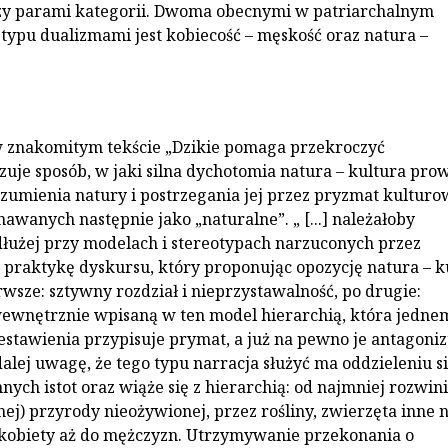
zy parami kategorii. Dwoma obecnymi w patriarchalnym
 typu dualizmami jest kobiecość – męskość oraz natura –
 znakomitym tekście „Dzikie pomaga przekroczyć
zuje sposób, w jaki silna dychotomia natura – kultura pro
zumienia natury i postrzegania jej przez pryzmat kultur
awanych następnie jako „naturalne”. „ [...] należałoby
dłużej przy modelach i stereotypach narzuconych przez
praktykę dyskursu, który proponując opozycję natura – k
rwsze: sztywny rozdział i nieprzystawalność, po drugie:
wewnętrznie wpisaną w ten model hierarchią, która jedne
estawienia przypisuje prymat, a już na pewno je antagoniz
alej uwagę, że tego typu narracja służyć ma oddzieleniu s
nych istot oraz wiąże się z hierarchią: od najmniej rozwini
nej) przyrody nieożywionej, przez rośliny, zwierzęta inne n
 i kobiety aż do mężczyzn. Utrzymywanie przekonania o