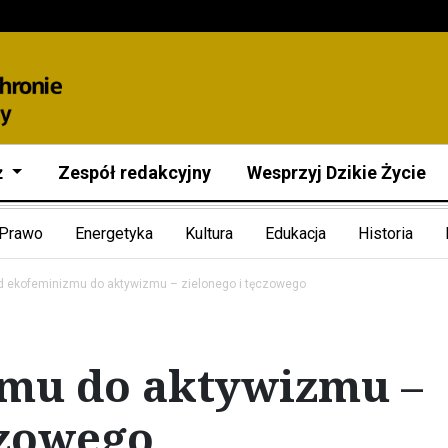
ż
Zespół redakcyjny
Wesprzyj Dzikie Życie
Prawo
Energetyka
Kultura
Edukacja
Historia
d ekofeminizmu do aktywizmu – zielonego i tęczowego
mu do aktywizmu –
czowego