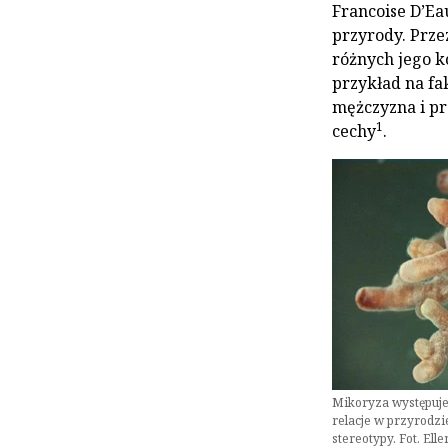
Francoise D’Ea
przyrody. Prze
różnych jego ko
przykład na fa
mężczyzna i pr
1
cechy
.
Mikoryza występuj
relacje w przyrodzi
stereotypy. Fot. Ell