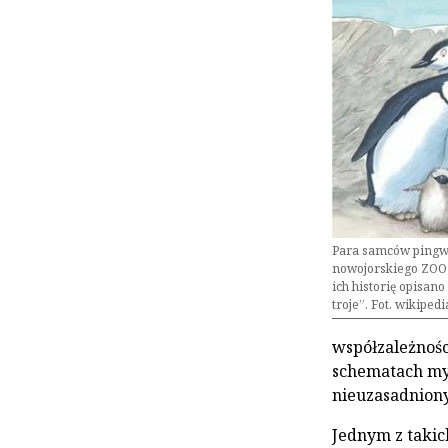
Para samców ping
nowojorskiego ZOO
ich historię opisano
troje”. Fot. wikipedi
współzależnośc
schematach myś
nieuzasadnion
Jednym z takich