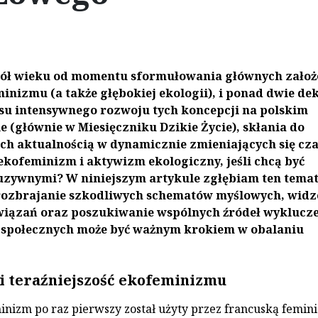
pół wieku od momentu sformułowania głównych założ
inizmu (a także głębokiej ekologii), i ponad dwie de
su intensywnego rozwoju tych koncepcji na polskim
e (głównie w Miesięczniku Dzikie Życie), skłania do
 ich aktualnością w dynamicznie zmieniających się cz
kofeminizm i aktywizm ekologiczny, jeśli chcą być
uzywnymi? W niniejszym artykule zgłębiam ten temat
 rozbrajanie szkodliwych schematów myślowych, widz
wiązań oraz poszukiwanie wspólnych źródeł wyklucz
 społecznych może być ważnym krokiem w obalaniu
 i teraźniejszość ekofeminizmu
nizm po raz pierwszy został użyty przez francuską femini