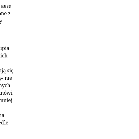
Naess
one z
y
upia
nich
ją się
ą« nie
nych
 mówi
 mniej
na
edle