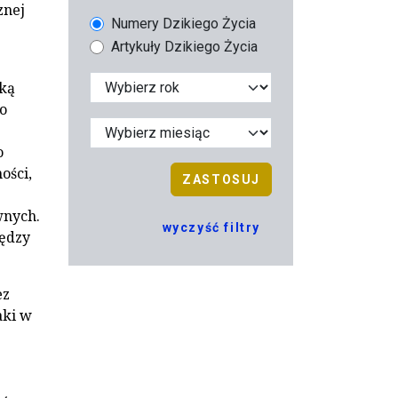
znej
Numery Dzikiego Życia
Artykuły Dzikiego Życia
ską
o
o
ości,
ZASTOSUJ
wnych.
wyczyść filtry
iędzy
ez
aki w