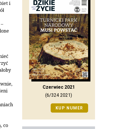
iet i
ół
 –
lone
mieć
rzyć
ałoby
iwnie,
Czerwiec 2021
leni
(6/324 2021)
aniach
KUP NUMER
, co