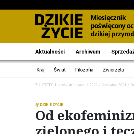
Aktualności
Archiwum
Sprzeda
Kraj
Świat
Filozofia
Zwierzęta
TU JESTEŚ:
Home
Archiwum
2021
Czerwiec 2021
O
DZIKIE ŻYCIE
Od ekofeminiz
zielonego i tę