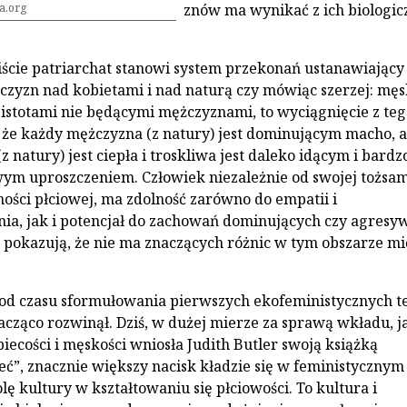
a.org
znów ma wynikać z ich biologic
iście patriarchat stanowi system przekonań ustanawiający
zyzn nad kobietami i nad naturą czy mówiąc szerzej: mę
istotami nie będącymi mężczyznami, to wyciągnięcie z teg
 że każdy mężczyzna (z natury) jest dominującym macho, a
z natury) jest ciepła i troskliwa jest daleko idącym i bardz
ym uproszczeniem. Człowiek niezależnie od swojej tożsam
ości płciowej, ma zdolność zarówno do empatii i
a, jak i potencjał do zachowań dominujących czy agresy
 pokazują, że nie ma znaczących różnic w tym obszarze m
od czasu sformułowania pierwszych ekofeministycznych t
nacząco rozwinął. Dziś, w dużej mierze za sprawą wkładu, j
iecości i męskości wniosła Judith Butler swoją książką
eć”, znacznie większy nacisk kładzie się w feministycznym
lę kultury w kształtowaniu się płciowości. To kultura i