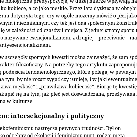
e biologiczne predyspozycje, w dużej mierze wpływają na 
ko kobiece, a co jako męskie. Przez lata dyskusja w obrębi
mu dotyczyła tego, czy w ogóle możemy mówić o płci jako
nym i niezmiennym, czy też jest ona społecznym konstru
się w zależności od czasów i miejsca. Z jednej strony spor
o nazywane esencjonalizmem, z drugiej – przeciwnie – m
 antyesencjonalizmem.
 w szczegóły spornych kwestii można zauważyć, że sam sp
rakter filozoficzny. Na potrzeby tego artykułu zaproponuj
ę podejścia fenomenologicznego, które polega, w pewnym
a tym, by nie rozstrzygać czy istnieje, i w jaki ewentualni
ziwa męskość” i „prawdziwa kobiecość”. Biorąc tę kwesti
kupić się na tym, jak płeć jest doświadczana, przeżywana i
ona w kulturze.
m: intersekcjonalny i polityczny
ekofeminizmu nastręcza pewnych trudności. Był on
ko odrębny od ekologii i feminizmu nurt, rodzaj meta-