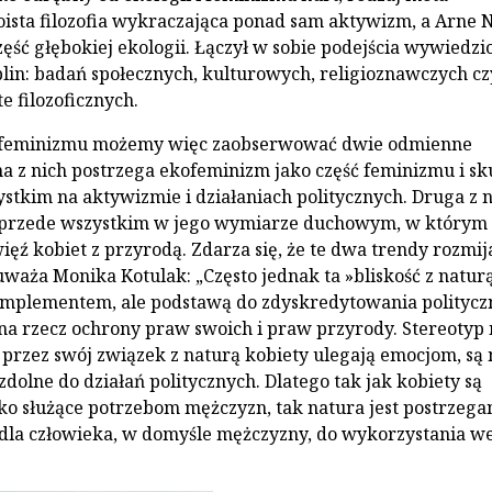
ista filozofia wykraczająca ponad sam aktywizm, a Arne 
zęść głębokiej ekologii. Łączył w sobie podejścia wywiedzi
lin: badań społecznych, kulturowych, religioznawczych cz
e filozoficznych.
ofeminizmu możemy więc zaobserwować dwie odmienne
na z nich postrzega ekofeminizm jako część feminizmu i sk
ystkim na aktywizmie i działaniach politycznych. Druga z 
t przede wszystkim w jego wymiarze duchowym, w którym
ięź kobiet z przyrodą. Zdarza się, że te dwa trendy rozmija
uważa Monika Kotulak: „Często jednak ta »bliskość z natur
omplementem, ale podstawą do zdyskredytowania politycz
 na rzecz ochrony praw swoich i praw przyrody. Stereotyp
 przez swój związek z naturą kobiety ulegają emocjom, są
zdolne do działań politycznych. Dlatego tak jak kobiety są
ko służące potrzebom mężczyzn, tak natura jest postrzega
a dla człowieka, w domyśle mężczyzny, do wykorzystania w