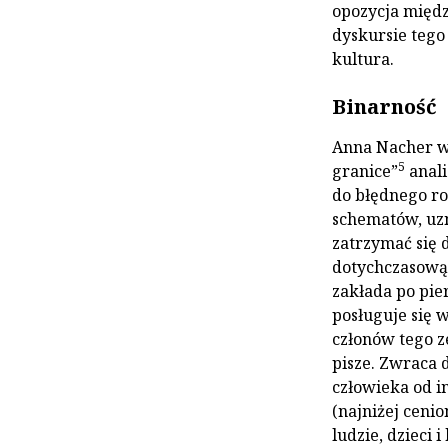
opozycja międ
dyskursie tego
kultura.
Binarność
Anna Nacher w
5
granice”
anali
do błędnego ro
schematów, uzn
zatrzymać się 
dotychczasową 
zakłada po pie
posługuje się 
członów tego z
pisze. Zwraca d
człowieka od in
(najniżej cenio
ludzie, dzieci