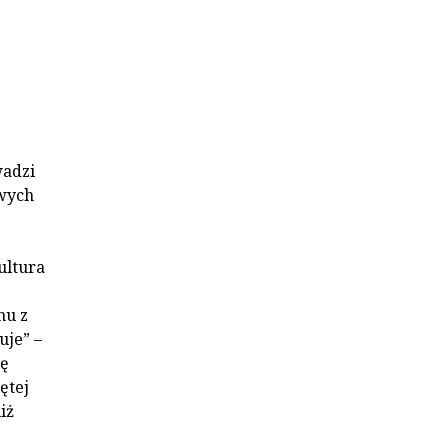
wadzi
owych
ultura
mu z
uje” –
ię
ętej
iż