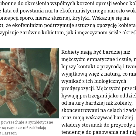
ubonne do określenia wspólnych korzeni opresji wobec kob
z lata od powstania nurtu ekofeministycznego narosło wok
ncepcji sporo, nieraz słusznej, krytyki. Wskazuje się na
kt, że ekofeminizm podtrzymuje sztuczną opozycję kobieta
zypisuje zarówno kobietom, jak i mężczyznom ściśle okreś
Kobiety mają być bardziej niż
mężczyźni empatyczne i czułe, 
lepszy kontakt z przyrodą i two
wyjątkową więź z naturą, co mi
wynikać z ich biologicznych
predyspozycji. Mężczyźni przec
bywają postrzegani jako oddzie
od natury bardziej niż kobiety,
skoncentrowani na celach i zad
oraz mają wskazywać bardziej
e powszechnie a symbiotyczne
władczy stosunek do przyrody i
e są częstsze niż zakładają
tendencje do panowania nad nią
en Larsson