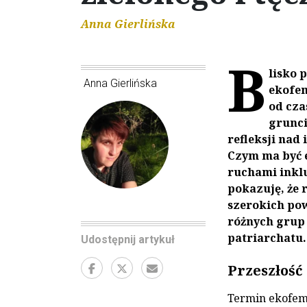
Anna Gierlińska
B
lisko 
Anna Gierlińska
ekofem
od cza
grunci
refleksji nad
Czym ma być e
ruchami inkl
pokazuję, że
szerokich po
różnych grup
patriarchatu.
Udostępnij artykuł
Przeszłość
Termin ekofemi