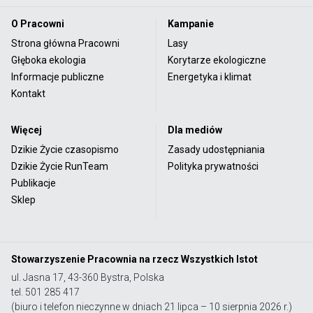
O Pracowni
Kampanie
Strona główna Pracowni
Lasy
Głęboka ekologia
Korytarze ekologiczne
Informacje publiczne
Energetyka i klimat
Kontakt
Więcej
Dla mediów
Dzikie Życie czasopismo
Zasady udostępniania
Dzikie Życie RunTeam
Polityka prywatności
Publikacje
Sklep
Stowarzyszenie Pracownia na rzecz Wszystkich Istot
ul. Jasna 17, 43-360 Bystra, Polska
tel. 501 285 417
(biuro i telefon nieczynne w dniach 21 lipca – 10 sierpnia 2026 r.)