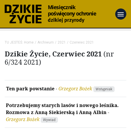
menu
TU JESTEŚ:
Home
Archiwum
2021
Czerwiec 2021
Dzikie Życie, Czerwiec 2021
(nr
6/324 2021)
Ten park powstanie
-
Grzegorz Bożek
Wstępniak
Potrzebujemy starych lasów i nowego leśnika.
Rozmowa z Anną Siekierską i Anną Albin
-
Grzegorz Bożek
Wywiad