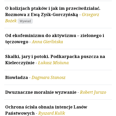
O kolizjach ptaków i jak im przeciwdziałać.
Rozmowa z Ewą Zyśk-Gorczyńską
-
Grzegorz
Bożek
Wywiad
Od ekofeminizmu do aktywizmu – zielonego i
tęczowego
-
Anna Gierlińska
Skałki, jary i potoki. Podkarpacka puszcza na
Kielecczyźnie
-
Łukasz Misiuna
Biowładza
-
Dagmara Stanosz
Dwuznaczne moralnie wyzwanie
-
Robert Jurszo
Ochrona ścisła obnaża intencje Lasów
Państwowych
-
Ryszard Kulik