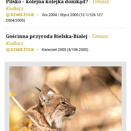
Pilsko – kolejna kolejka donikąd?
-
Tomasz
Kudłacz
DZIKIE ŻYCIE
•
Gru 2004 / Stycz 2005 (12-1/126-127
2004/2005)
Gościnna przyroda Bielska-Białej
-
Tomasz
Kudłacz
DZIKIE ŻYCIE
•
Kwiecień 2003 (4/106 2003)