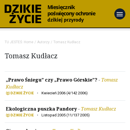
menu
TU JESTEŚ:
Home
Autorzy
Tomasz Kudłacz
Tomasz Kudłacz
„Prawo Śniegu” czy „Prawo Górskie”?
-
Tomasz
Kudłacz
DZIKIE ŻYCIE
•
Kwiecień 2006 (4/142 2006)
Ekologiczna puszka Pandory
-
Tomasz Kudłacz
DZIKIE ŻYCIE
•
Listopad 2005 (11/137 2005)