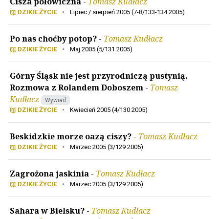
Cisza połowiczna
-
Tomasz Kudłacz
DZIKIE ŻYCIE
•
Lipiec / sierpień 2005 (7-8/133-134 2005)
Po nas choćby potop?
-
Tomasz Kudłacz
DZIKIE ŻYCIE
•
Maj 2005 (5/131 2005)
Górny Śląsk nie jest przyrodniczą pustynią.
Rozmowa z Rolandem Doboszem
-
Tomasz
Kudłacz
Wywiad
DZIKIE ŻYCIE
•
Kwiecień 2005 (4/130 2005)
Beskidzkie morze oazą ciszy?
-
Tomasz Kudłacz
DZIKIE ŻYCIE
•
Marzec 2005 (3/129 2005)
Zagrożona jaskinia
-
Tomasz Kudłacz
DZIKIE ŻYCIE
•
Marzec 2005 (3/129 2005)
Sahara w Bielsku?
-
Tomasz Kudłacz