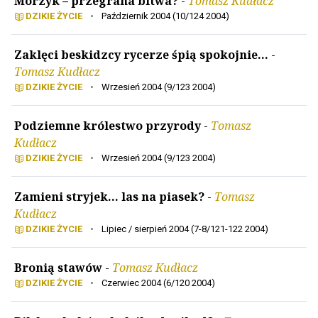
Morzyk – przegrana bitwa?
-
Tomasz Kudłacz
DZIKIE ŻYCIE
•
Październik 2004 (10/124 2004)
Zaklęci beskidzcy rycerze śpią spokojnie...
-
Tomasz Kudłacz
DZIKIE ŻYCIE
•
Wrzesień 2004 (9/123 2004)
Podziemne królestwo przyrody
-
Tomasz
Kudłacz
DZIKIE ŻYCIE
•
Wrzesień 2004 (9/123 2004)
Zamieni stryjek... las na piasek?
-
Tomasz
Kudłacz
DZIKIE ŻYCIE
•
Lipiec / sierpień 2004 (7-8/121-122 2004)
Bronią stawów
-
Tomasz Kudłacz
DZIKIE ŻYCIE
•
Czerwiec 2004 (6/120 2004)