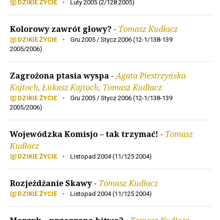
DZIKIE ŻYCIE
•
Luty 2005 (2/128 2005)
Kolorowy zawrót głowy?
-
Tomasz Kudłacz
DZIKIE ŻYCIE
•
Gru 2005 / Stycz 2006 (12-1/138-139
2005/2006)
Zagrożona ptasia wyspa
-
Agata Piestrzyńska-
Kajtoch, Łukasz Kajtoch, Tomasz Kudłacz
DZIKIE ŻYCIE
•
Gru 2005 / Stycz 2006 (12-1/138-139
2005/2006)
Wojewódzka Komisjo – tak trzymać!
-
Tomasz
Kudłacz
DZIKIE ŻYCIE
•
Listopad 2004 (11/125 2004)
Rozjeżdżanie Skawy
-
Tomasz Kudłacz
DZIKIE ŻYCIE
•
Listopad 2004 (11/125 2004)