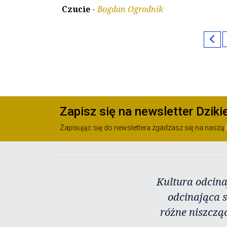
Czucie
-
Bogdan Ogrodnik
chevron_left
Zapisz się na newsletter Dziki
Zapisując się do newslettera zgadzasz się na naszą
Kultura odcina
odcinająca s
różne niszczą