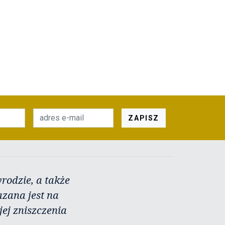
ZAPISZ
rodzie, a także
azana jest na
ej zniszczenia