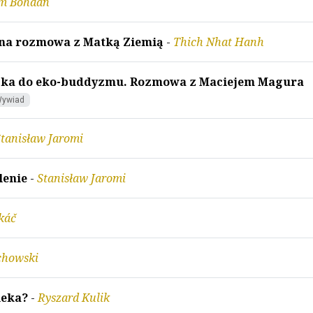
m Bohdan
fna rozmowa z Matką Ziemią
-
Thich Nhat Hanh
ocka do eko-buddyzmu. Rozmowa z Maciejem Magura
ywiad
tanisław Jaromi
lenie
-
Stanisław Jaromi
káč
chowski
ieka?
-
Ryszard Kulik