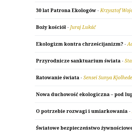
30 lat Patrona Ekologów
-
Krzysztof Woj
Boży kościół
-
Juraj Lukáč
Ekologizm kontra chrześcijanizm?
-
A
Przyrodnicze sanktuarium świata
-
Sta
Ratowanie świata
-
Sensei Sunya Kjolhed
Nowa duchowość ekologiczna – pod lu
O potrzebie rozwagi i umiarkowania
-
Światowe bezpieczeństwo żywnościow