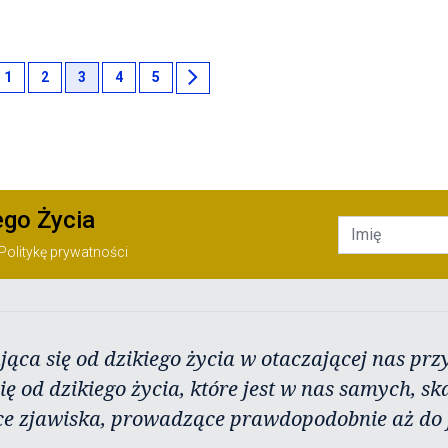
chevron_right
1
2
3
4
5
ego Życia
Politykę prywatności
jąca się od dzikiego życia w otaczającej nas przy
ię od dzikiego życia, które jest w nas samych, sk
ce zjawiska, prowadzące prawdopodobnie aż do j