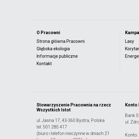
O Pracowni
Kampa
Strona główna Pracowni
Lasy
Głęboka ekologia
Koryta
Informacje publiczne
Energet
Kontakt
Stowarzyszenie Pracownia na rzecz
Konto
Wszystkich Istot
Bank S
ul. Jasna 17, 43-360 Bystra, Polska
ul. Zdr
tel. 501 285 417
(biuro i telefon nieczynne w dniach 21
Konto: