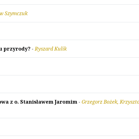
aw Szymczuk
iu przyrody?
-
Ryszard Kulik
owa z o. Stanisławem Jaromim
-
Grzegorz Bożek, Krzyszto