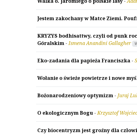
Walka o. Jaromiego o polskie lasy
-
Ada
Jestem zakochany w Matce Ziemi. Pou
KRYZYS bodhisattwy, czyli od punk r
Góralskim
-
Ismena Anandini Gallagher
W
Eko-zadania dla papieża Franciszka
-
S
Wołanie o świeże powietrze i nowe myś
Bożonarodzeniowy optymizm
-
Juraj Lu
O ekologicznym Bogu
-
Krzysztof Wojcie
Czy biocentryzm jest groźny dla człow