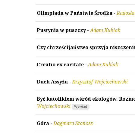
Olimpiada w Państwie Środka
-
Radosł
Pustynia w puszczy
-
Adam Kubiak
Czy chrześcijaństwo sprzyja niszczen
Creatio ex caritate
-
Adam Kubiak
Duch Assyżu
-
Krzysztof Wojciechowski
Być katolikiem wśród ekologów. Rozm
Wojciechowski
Wywiad
Góra
-
Dagmara Stanosz