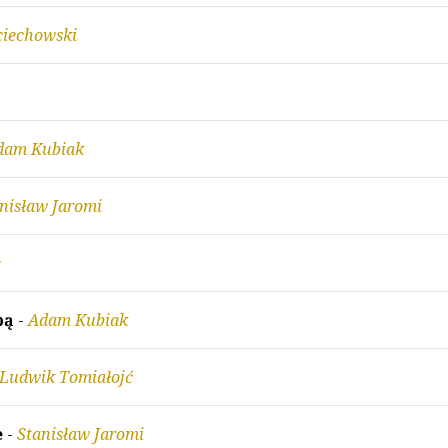
ciechowski
dam Kubiak
nisław Jaromi
e
pą
-
Adam Kubiak
Ludwik Tomiałojć
e
-
Stanisław Jaromi