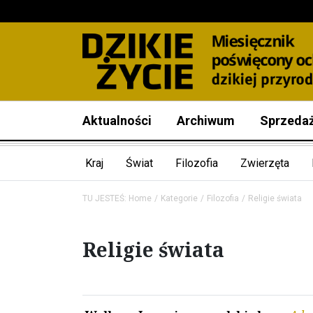
Aktualności
Archiwum
Sprzeda
Kraj
Świat
Filozofia
Zwierzęta
TU JESTEŚ:
Home
Kategorie
Filozofia
Religie świata
Religie świata