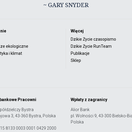
~ GARY SNYDER
nie
Więcej
Dzikie Życie czasopismo
rze ekologiczne
Dzikie Życie RunTeam
yka i klimat
Publikacje
Sklep
 bankowe Pracowni
Wpłaty z zagranicy
półdzielczy Bystra
Alior Bank
ojowa 3, 43-360 Bystra, Polska
pl. Wolności 9, 43-300 Bielsko-Bia
Polska
 15 8133 0003 0001 0429 2000