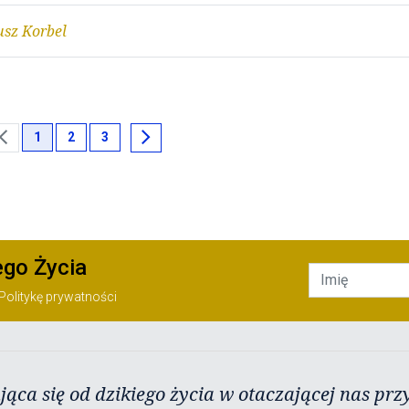
usz Korbel
ron_left
chevron_right
1
2
3
ego Życia
Politykę prywatności
jąca się od dzikiego życia w otaczającej nas przy