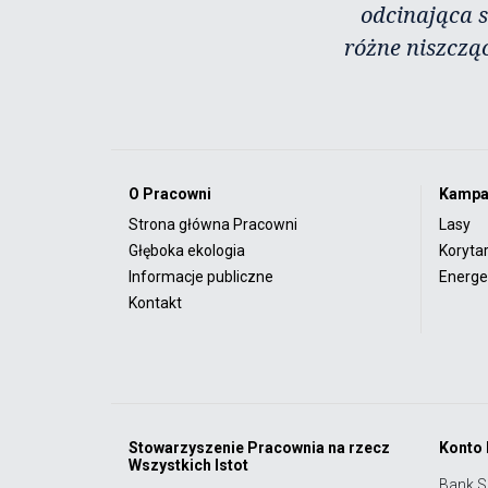
odcinająca s
różne niszczą
O Pracowni
Kampa
Strona główna Pracowni
Lasy
Głęboka ekologia
Koryta
Informacje publiczne
Energet
Kontakt
Stowarzyszenie Pracownia na rzecz
Konto
Wszystkich Istot
Bank S