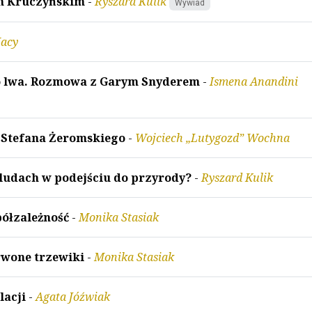
em Kruczyńskim
-
Ryszard Kulik
Wywiad
acy
go lwa. Rozmowa z Garym Snyderem
-
Ismena Anandini
 Stefana Żeromskiego
-
Wojciech „Lutygozd” Wochna
ludach w podejściu do przyrody?
-
Ryszard Kulik
półzależność
-
Monika Stasiak
erwone trzewiki
-
Monika Stasiak
lacji
-
Agata Jóźwiak