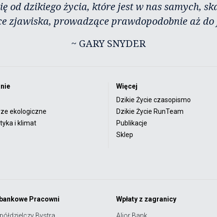
ię od dzikiego życia, które jest w nas samych, sk
ce zjawiska, prowadzące prawdopodobnie aż do j
~ GARY SNYDER
nie
Więcej
Dzikie Życie czasopismo
rze ekologiczne
Dzikie Życie RunTeam
yka i klimat
Publikacje
Sklep
 bankowe Pracowni
Wpłaty z zagranicy
półdzielczy Bystra
Alior Bank