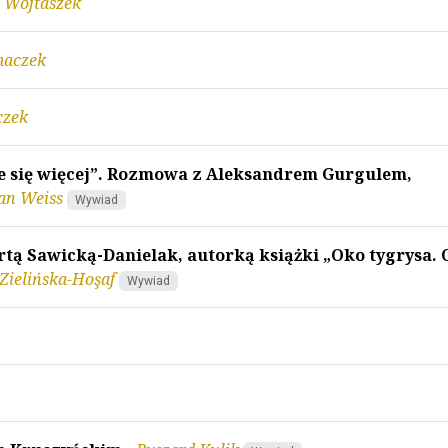
 Wojtaszek
maczek
czek
e się więcej”. Rozmowa z Aleksandrem Gurgulem,
an Weiss
Wywiad
ą Sawicką-Danielak, autorką książki „Oko tygrysa. 
Zielińska-Hoşaf
Wywiad