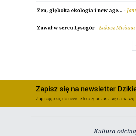
Zen, głęboka ekologia i new age…
-
Jan
Zawał w sercu Łysogór
-
Łukasz Misiuna
chev
Zapisz się na newsletter Dziki
Zapisując się do newslettera zgadzasz się na naszą
Kultura odcina