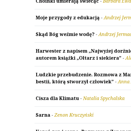
Choinki umierają świecąc
-
Barbara Ewa
Moje przygody z edukacją
-
Andrzej Jer
Skąd Bóg weźmie wodę?
-
Andrzej Jerma
Harwester z napisem „Najwyżej dorżni
autorem książki „Ołtarz i siekiera”
-
Al
Ludzkie przebudzenie. Rozmowa z Mart
bestii, którą stworzył człowiek”
-
Anna 
Cisza dla Klimatu
-
Natalia Spychalska
Sarna
-
Zenon Kruczyński