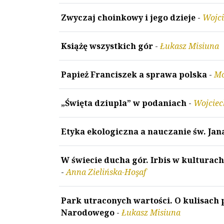
Zwyczaj choinkowy i jego dzieje
-
Wojci
Książę wszystkich gór
-
Łukasz Misiuna
Papież Franciszek a sprawa polska
-
Mo
„Święta dziupla” w podaniach
-
Wojciec
Etyka ekologiczna a nauczanie św. Jana
W świecie ducha gór. Irbis w kulturach
-
Anna Zielińska-Hoşaf
Park utraconych wartości. O kulisach
Narodowego
-
Łukasz Misiuna