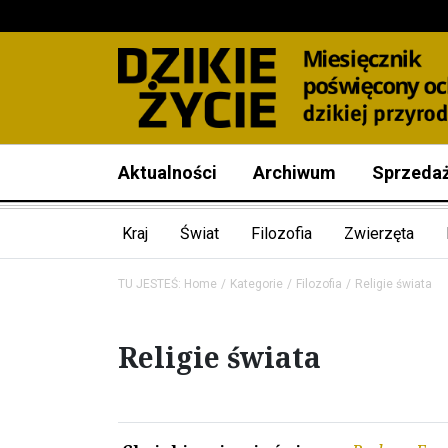
Aktualności
Archiwum
Sprzeda
Kraj
Świat
Filozofia
Zwierzęta
TU JESTEŚ:
Home
Kategorie
Filozofia
Religie świata
Religie świata