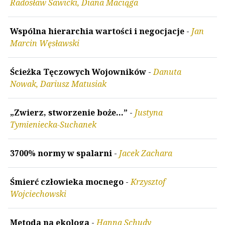
Radosław Sawicki, Diana Maciąga
Wspólna hierarchia wartości i negocjacje
-
Jan
Marcin Węsławski
Ścieżka Tęczowych Wojowników
-
Danuta
Nowak, Dariusz Matusiak
„Zwierz, stworzenie boże…”
-
Justyna
Tymieniecka-Suchanek
3700% normy w spalarni
-
Jacek Zachara
Śmierć człowieka mocnego
-
Krzysztof
Wojciechowski
Metoda na ekologa
-
Hanna Schudy