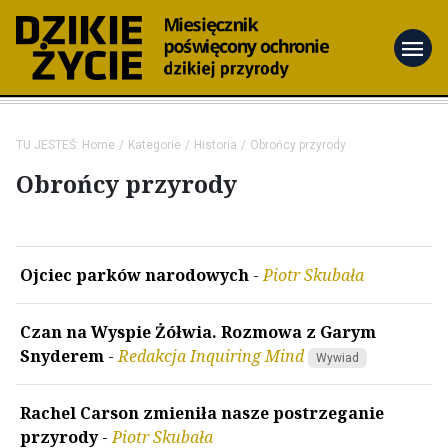
menu
TU JESTEŚ:
Home
Kategorie
Historia
Obrońcy przyrody
Obrońcy przyrody
Ojciec parków narodowych
-
Piotr Skubała
Czan na Wyspie Żółwia. Rozmowa z Garym
Snyderem
-
Redakcja Inquiring Mind
Wywiad
Rachel Carson zmieniła nasze postrzeganie
przyrody
-
Piotr Skubała