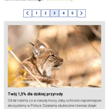
chevron_left
chevron_right
1
2
3
4
5
Twój 1,5% dla dzikiej przyrody
Od lat robimy co w naszej mocy, żeby ochronić najcenniejsze
ekosystemy w Polsce. Działamy skutecznie również dzięki