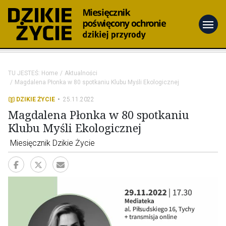
menu
TU JESTEŚ:
Home
Aktualności
Magdalena Płonka w 80 spotkaniu Klubu Myśli Ekologicznej
DZIKIE ŻYCIE
25.11.2022
Magdalena Płonka w 80 spotkaniu
Klubu Myśli Ekologicznej
Miesięcznik Dzikie Życie