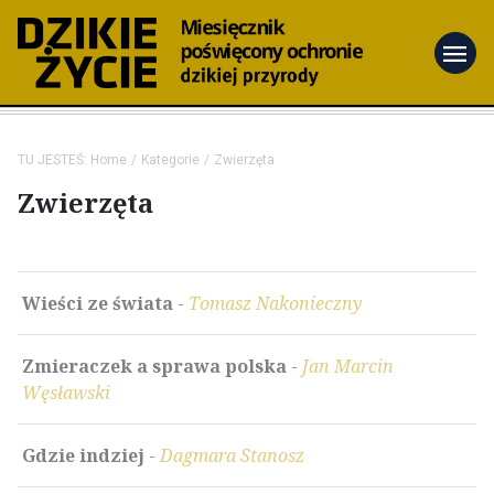
menu
TU JESTEŚ:
Home
Kategorie
Zwierzęta
Zwierzęta
Wieści ze świata
-
Tomasz Nakonieczny
Zmieraczek a sprawa polska
-
Jan Marcin
Węsławski
Gdzie indziej
-
Dagmara Stanosz