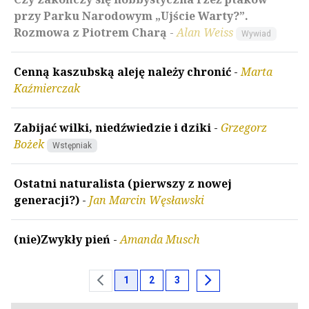
przy Parku Narodowym „Ujście Warty?”.
Rozmowa z Piotrem Charą
-
Alan Weiss
Wywiad
Cenną kaszubską aleję należy chronić
-
Marta
Kaźmierczak
Zabijać wilki, niedźwiedzie i dziki
-
Grzegorz
Bożek
Wstępniak
Ostatni naturalista (pierwszy z nowej
generacji?)
-
Jan Marcin Węsławski
(nie)Zwykły pień
-
Amanda Musch
chevron_left
chevron_right
1
2
3