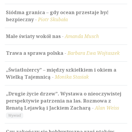
Siódma granica – gdy ocean przestaje być
bezpieczny
-
Piotr Skubała
Małe światy wokół nas
-
Amanda Musch
Trawa a sprawa polska
-
Barbara Ewa Wojtaszek
„Światłożercy” – między szkiełkiem i okiem a
Wielką Tajemnicą
-
Monika Stasiak
„Drugie życie drzew”. Wystawa o nieoczywistej
perspektywie patrzenia na las. Rozmowa z
Renatą Lejawką i Jackiem Zacharą
-
Alan Weiss
Wywiad
Czy zakończy się hobbystyczna rzeź ptaków