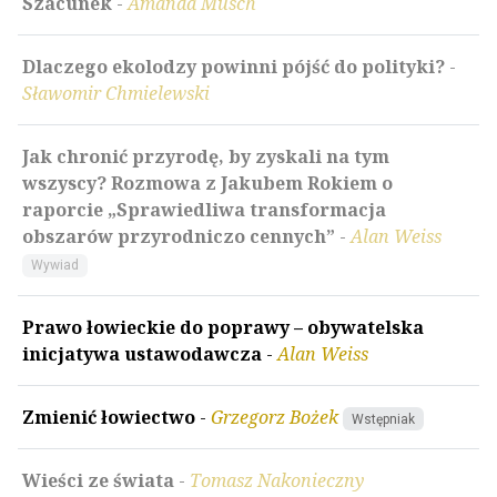
Szacunek
-
Amanda Musch
Dlaczego ekolodzy powinni pójść do polityki?
-
Sławomir Chmielewski
Jak chronić przyrodę, by zyskali na tym
wszyscy? Rozmowa z Jakubem Rokiem o
raporcie „Sprawiedliwa transformacja
obszarów przyrodniczo cennych”
-
Alan Weiss
Wywiad
Prawo łowieckie do poprawy – obywatelska
inicjatywa ustawodawcza
-
Alan Weiss
Zmienić łowiectwo
-
Grzegorz Bożek
Wstępniak
Wieści ze świata
-
Tomasz Nakonieczny